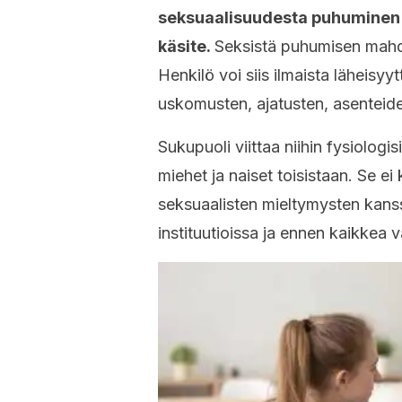
seksuaalisuudesta puhuminen j
käsite.
Seksistä puhumisen mahdo
Henkilö voi siis ilmaista läheisy
uskomusten, ajatusten, asenteid
Sukupuoli viittaa niihin fysiologisi
miehet ja naiset toisistaan. Se ei
seksuaalisten mieltymysten kanss
instituutioissa ja ennen kaikkea