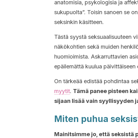
anatomisia, psykologisia ja affekt
sukupuolta”. Toisin sanoen se on v
seksinkin käsitteen.
Tästä syystä seksuaalisuuteen vii
näkökohtien sekä muiden henkilön
huomioimista. Askarruttavien asi
epäilemättä kuulua päivittäiseen
On tärkeää edistää pohdintaa se
myytit
.
Tämä panee pisteen kaike
sijaan lisää vain syyllisyyden j
Miten puhua seksis
Mainitsimme jo, että seksistä 