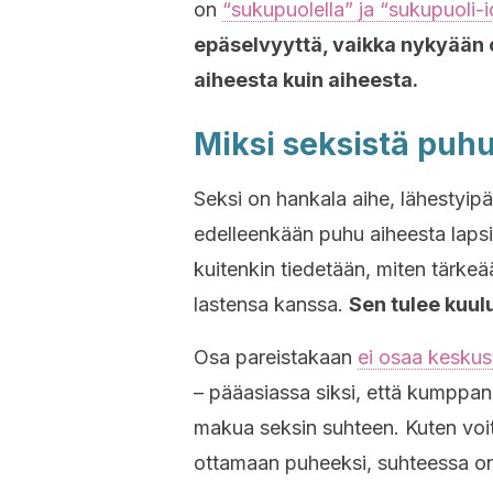
on
“sukupuolella” ja “sukupuoli-id
epäselvyyttä, vaikka nykyään o
aiheesta kuin aiheesta.
Miksi seksistä puh
Seksi on hankala aihe, lähestyipä
edelleenkään puhu aiheesta lapsi
kuitenkin tiedetään, miten tärke
lastensa kanssa.
Sen tulee kuu
Osa pareistakaan
ei osaa keskus
– pääasiassa siksi, että kumppan
makua seksin suhteen. Kuten voit 
ottamaan puheeksi, suhteessa o