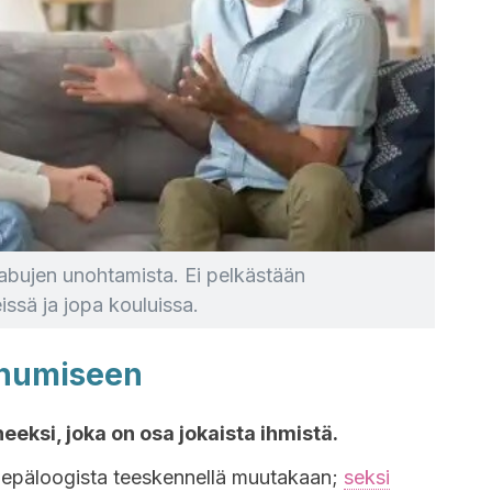
abujen unohtamista. Ei pelkästään
ssä ja jopa kouluissa.
uhumiseen
eksi, joka on osa jokaista ihmistä.
n epäloogista teeskennellä muutakaan;
seksi