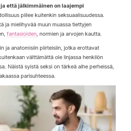
a että jälkimmäinen on laajempi
llisuus piilee kuitenkin seksuaalisuudessa.
yttä ja mielihyvää muun muassa tiettyjen
en,
fantasioiden
, normien ja arvojen kautta.
in ja anatomisiin piirteisiin, jotka erottavat
 kuitenkaan välttämättä ole linjassa henkilön
a. Näistä syistä seksi on tärkeä aihe perheissä,
 vakaassa parisuhteessa.