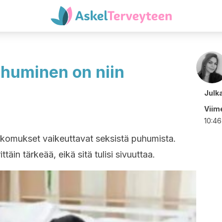
uhuminen on niin
Julk
Viime
10:46
uskomukset vaikeuttavat seksistä puhumista.
äin tärkeää, eikä sitä tulisi sivuuttaa.