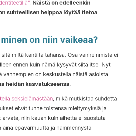
entiteetillä”
.
Näistä on edelleenkin
n suhteellisen helppoa löytää tietoa
uminen on niin vaikeaa?
 sitä miltä kantilta tahansa. Osa vanhemmista ei
lleen ennen kuin nämä kysyvät siitä itse. Nyt
ää vanhempien on keskustella näistä asioista
lua heidän kasvatukseensa
.
tella seksielämästään
, mikä mutkistaa suhdetta
ukset eivät tunne toistensa mieltymyksiä ja
arvata, niin kauan kuin aihetta ei suostuta
n aina epävarmuutta ja hämmennystä.