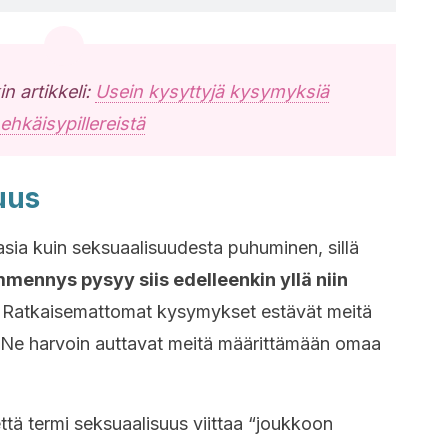
 artikkeli:
Usein kysyttyjä kysymyksiä
ehkäisypillereistä
uus
sia kuin seksuaalisuudesta puhuminen, sillä
mennys pysyy siis edelleenkin yllä niin
.
Ratkaisemattomat kysymykset estävät meitä
Ne harvoin auttavat meitä määrittämään omaa
että termi seksuaalisuus viittaa “joukkoon