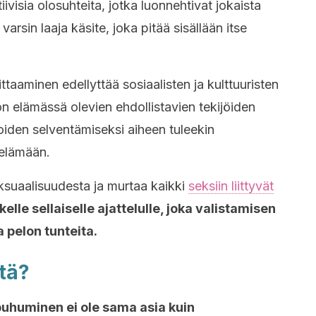
iivisia olosuhteita, jotka luonnehtivat jokaista
arsin laaja käsite, joka pitää sisällään itse
ttaaminen edellyttää sosiaalisten ja kulttuuristen
 elämässä olevien ehdollistavien tekijöiden
oiden selventämiseksi aiheen tuleekin
 elämään.
ksuaalisuudesta ja murtaa kaikki
seksiin liittyvät
lle sellaiselle ajattelulle, joka valistamisen
a pelon tunteita.
tä?
puhuminen ei ole sama asia kuin