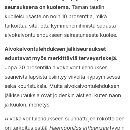
seurauksena on kuolema.
Tämän taudin
kuolleisuusaste on noin 10 prosenttia, mikä
tarkoittaa sitä, että kymmenen ihmistä sadasta
aivokalvontulehdukseen sairastuneesta kuolee.
Aivokalvontulehduksen jälkiseuraukset
edustavat myös merkittäviä terveysriskejä.
Jopa 30 prosentilla aivokalvontulehduksen
saaneista lapsista esiintyy viiveitä kypsymisessä
sekä kouristuksia. Muita aivokalvontulehduksen
jälkiseurauksia ovat joidenkin aistien, kuten näön
ja kuulon, menetys.
Aivokalvontulehdukseen suunnattujen rokotteiden
on tarkoitus estää
Haemophilus influenzae
tyypin