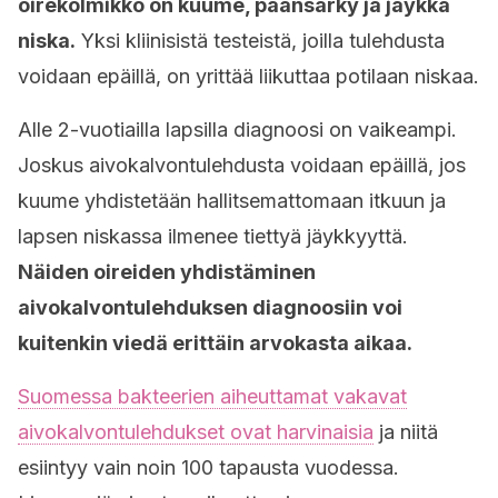
oirekolmikko on kuume, päänsärky ja jäykkä
niska.
Yksi kliinisistä testeistä, joilla tulehdusta
voidaan epäillä, on yrittää liikuttaa potilaan niskaa.
Alle 2-vuotiailla lapsilla diagnoosi on vaikeampi.
Joskus aivokalvontulehdusta voidaan epäillä, jos
kuume yhdistetään hallitsemattomaan itkuun ja
lapsen niskassa ilmenee tiettyä jäykkyyttä.
Näiden oireiden yhdistäminen
aivokalvontulehduksen diagnoosiin voi
kuitenkin viedä erittäin arvokasta aikaa.
Suomessa bakteerien aiheuttamat vakavat
aivokalvontulehdukset ovat harvinaisia
ja niitä
esiintyy vain noin 100 tapausta vuodessa.