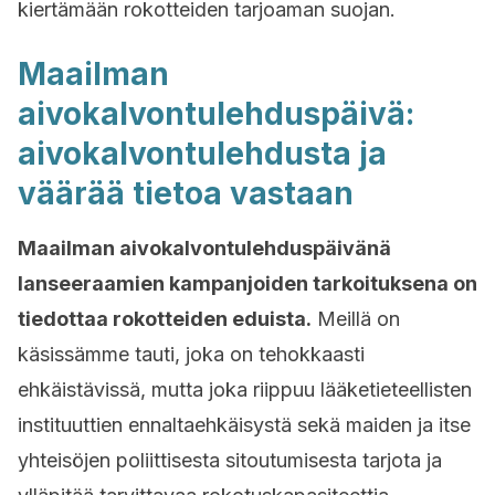
kiertämään rokotteiden tarjoaman suojan.
Maailman
aivokalvontulehduspäivä:
aivokalvontulehdusta ja
väärää tietoa vastaan
Maailman aivokalvontulehduspäivänä
lanseeraamien kampanjoiden tarkoituksena on
tiedottaa rokotteiden eduista.
Meillä on
käsissämme tauti, joka on tehokkaasti
ehkäistävissä, mutta joka riippuu lääketieteellisten
instituuttien ennaltaehkäisystä sekä maiden ja itse
yhteisöjen poliittisesta sitoutumisesta tarjota ja