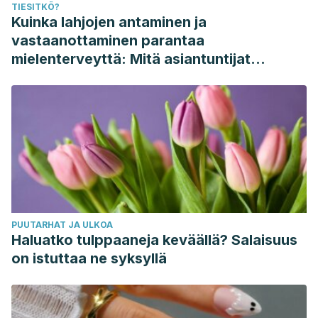
TIESITKÖ?
Kuinka lahjojen antaminen ja
vastaanottaminen parantaa
mielenterveyttä: Mitä asiantuntijat
sanovat
PUUTARHAT JA ULKOA
Haluatko tulppaaneja keväällä? Salaisuus
on istuttaa ne syksyllä