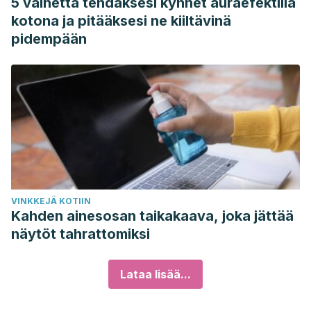
5 vaihetta tehdäksesi kynnet auraefektillä
kotona ja pitääksesi ne kiiltävinä
pidempään
VINKKEJÄ KOTIIN
Kahden ainesosan taikakaava, joka jättää
näytöt tahrattomiksi
Lataa lisää...