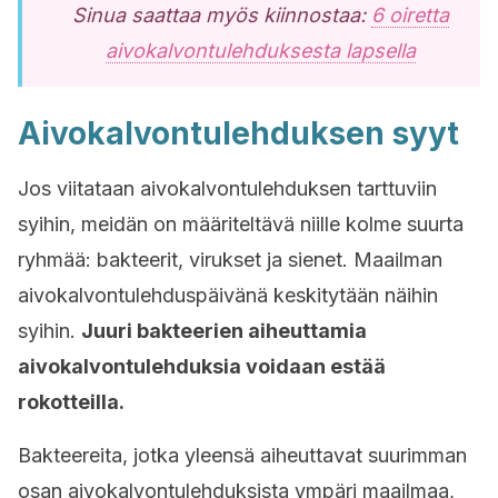
Sinua saattaa myös kiinnostaa:
6 oiretta
aivokalvontulehduksesta lapsella
Aivokalvontulehduksen syyt
Jos viitataan aivokalvontulehduksen tarttuviin
syihin, meidän on määriteltävä niille kolme suurta
ryhmää: bakteerit, virukset ja sienet. Maailman
aivokalvontulehduspäivänä keskitytään näihin
syihin.
Juuri bakteerien aiheuttamia
aivokalvontulehduksia voidaan estää
rokotteilla.
Bakteereita, jotka yleensä aiheuttavat suurimman
osan aivokalvontulehduksista ympäri maailmaa,