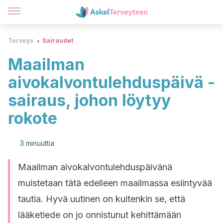
Terveys
Sairaudet
Maailman
aivokalvontulehduspäivä -
sairaus, johon löytyy
rokote
3 minuuttia
Maailman aivokalvontulehduspäivänä
muistetaan tätä edelleen maailmassa esiintyvää
tautia. Hyvä uutinen on kuitenkin se, että
lääketiede on jo onnistunut kehittämään