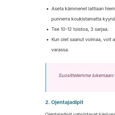
Aseta kämmenet lattiaan hiem
punnerra koukistamatta kyynär
Tee 10-12 toistoa, 3 sarjaa.
Kun olet saanut voimaa, voit 
varassa.
Suosittelemme lukemaan
2. Ojentajadipit
Ojentajadipit vahvistavat käsiva