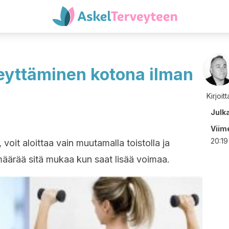
teyttäminen kotona ilman
Kirjoit
Julk
Viime
20:19
 voit aloittaa vain muutamalla toistolla ja
 määrää sitä mukaa kun saat lisää voimaa.