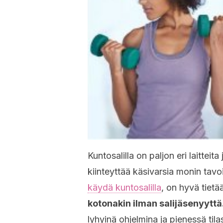
Kuntosalilla on paljon eri laitteita
kiinteyttää käsivarsia monin tav
käydä kuntosalilla
, on hyvä tietä
kotonakin ilman salijäsenyyttä
lyhyinä ohjelmina ja pienessä tila