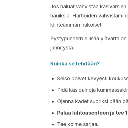
Jos haluat vahvistaa käsivarsien 
hauiksia. Hartioiden vahvistamin
kiinteämmän näköiset.
Pystypunnerrus lisää ylävartalo
jännitystä.
Kuinka se tehdään?
Seiso polvet kevyesti koukuss
Pidä käsipainoja kummassakin
Ojenna kädet suoriksi pään pä
Palaa lähtöasentoon ja tee 1
Tee kolme sarjaa.