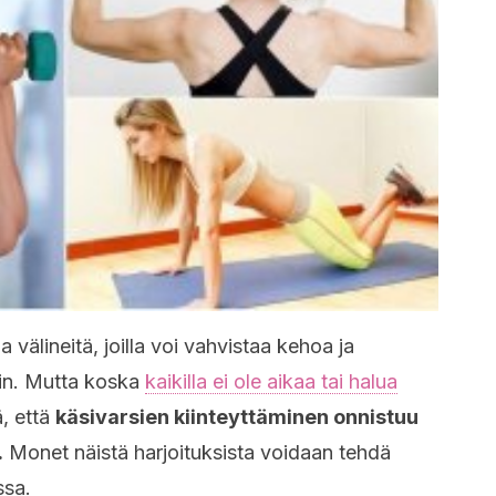
 ja välineitä, joilla voi vahvistaa kehoa ja
oin. Mutta koska
kaikilla ei ole aikaa tai halua
ä, että
käsivarsien kiinteyttäminen onnistuu
.
Monet näistä harjoituksista voidaan tehdä
ssa.