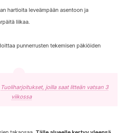
an hartioita leveämpään asentoon ja
päitä liikaa.
aloittaa punnerrusten tekemisen päkiöiden
:
Tuoliharjoitukset, joilla saat litteän vatsan 3
viikossa
rsien takaosaa.
Tälle alueelle kertyy yleensä