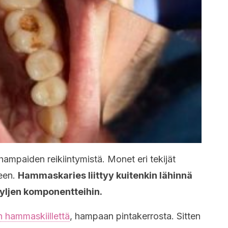
ampaiden reikiintymistä. Monet eri tekijät
seen.
Hammaskaries liittyy kuitenkin lähinnä
syljen komponentteihin.
n hammaskiillettä
, hampaan pintakerrosta. Sitten