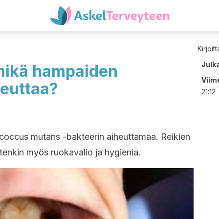
Kirjoit
Julk
mikä hampaiden
Viime
heuttaa?
21:12
coccus mutans -bakteerin aiheuttamaa. Reikien
enkin myös ruokavalio ja hygienia.