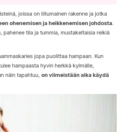
steinä, joissa on liitumainen rakenne ja jotka
teen ohenemisen ja heikkenemisen johdosta
.
 pahenee tila ja tummia, mustakeltaisia reikiä
 hammaskaries jopa puolittaa hampaan. Kun
 tulee hampaasta hyvin herkkä kylmälle,
un näin tapahtuu,
on viimeistään aika käydä