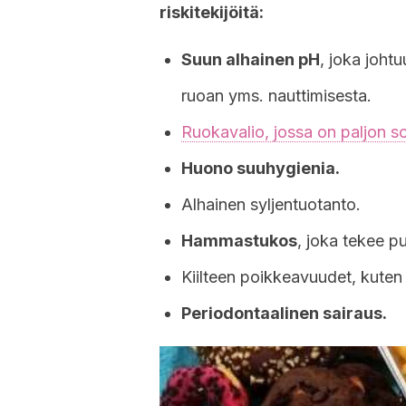
riskitekijöitä:
Suun alhainen pH
, joka joht
ruoan yms. nauttimisesta.
Ruokavalio, jossa on paljon so
Huono suuhygienia.
Alhainen syljentuotanto.
Hammastukos
, joka tekee p
Kiilteen poikkeavuudet, kuten h
Periodontaalinen sairaus.