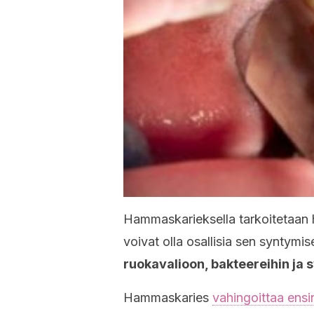
Hammaskarieksella tarkoitetaan h
voivat olla osallisia sen syntymi
ruokavalioon, bakteereihin ja 
Hammaskaries
vahingoittaa ensi