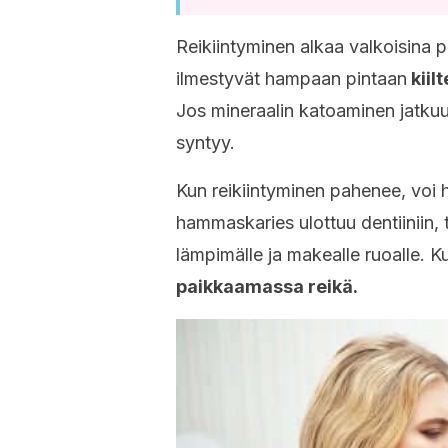
Reikiintyminen alkaa valkoisina pi
ilmestyvät hampaan pintaan
kiil
Jos mineraalin katoaminen jatkuu,
syntyy.
Kun reikiintyminen pahenee, voi
hammaskaries ulottuu dentiiniin,
lämpimälle ja makealle ruoalle. K
paikkaamassa reikä.