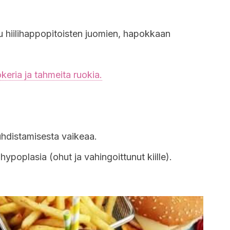
uu hiilihappopitoisten juomien, hapokkaan
keria ja tahmeita ruokia.
uhdistamisesta vaikeaa.
ypoplasia (ohut ja vahingoittunut kiille).