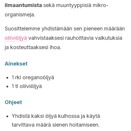
ilmaantumista
sekä muuntyyppisiä mikro-
organismeja.
Suosittelemme yhdistämään sen pieneen määrään
oliiviöljyä
vahvistaaksesi rauhoittavia vaikutuksia
ja kosteuttaaksesi ihoa.
Ainekset
1 rkl oreganoöljyä
1 tl oliiviöljyä
Ohjeet
Yhdistä kaksi öljyä kulhossa ja käytä
tarvittava määrä sienen hoitamiseen.