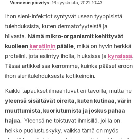
Viimeisin päivitys:
16 syyskuuta, 2022 10:43
Ihon sieni-infektiot syntyvät usean tyyppisistä
tulehduksista, kuten dermatofyyteistä ja
hiivasta.
Nämä mikro-organismit kehittyvät
kuolleen
keratiinin
päälle,
mikä on hyvin herkkä
proteiini, jota esiintyy iholla, hiuksissa ja
kynsissä
.
Tässä artikkelissa kerromme, kuinka pääset eroon
ihon sienitulehduksesta kotikeinoin.
Kaikki tapaukset ilmaantuvat eri tavoilla, mutta ne
yleensä sisältävät oireita, kuten kutinaa, värin
muuttumista, kuoriutumista ja joskus pahaa
hajua.
Yleensä ne toistuvat ihmisillä, joilla on
heikko puolustuskyky, vaikka tämä on myös