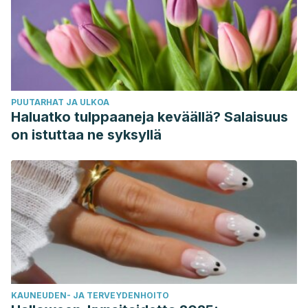
PUUTARHAT JA ULKOA
Haluatko tulppaaneja keväällä? Salaisuus
on istuttaa ne syksyllä
KAUNEUDEN- JA TERVEYDENHOITO