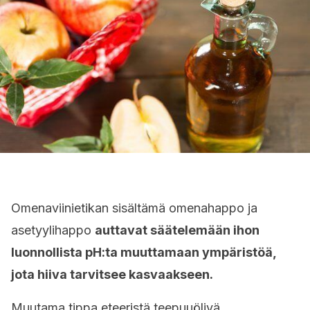
Omenaviinietikan sisältämä omenahappo ja
asetyylihappo
auttavat säätelemään ihon
luonnollista pH:ta muuttamaan ympäristöä,
jota hiiva tarvitsee kasvaakseen.
Muutama tippa eteeristä teepuuöljyä