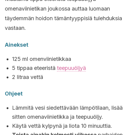
omenaviinietikan joukossa auttaa luomaan
täydemmän hoidon tämäntyyppisiä tulehduksia
vastaan.
Ainekset
125 ml omenviinietikkaa
5 tippaa eteeristä
teepuuöljyä
2 litraa vettä
Ohjeet
Lämmitä vesi siedettävään lämpötilaan, lisää
sitten omenaviinietikka ja teepuuöljy.
Käytä vettä kylpynä ja liota 10 minuuttia.
Toista ainakin kolmesti viikossa
parhaiden