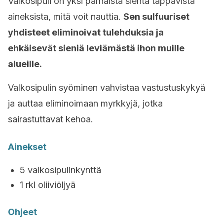
Valkosipuli on yksi parhaista sientä tappavista
aineksista, mitä voit nauttia.
Sen sulfuuriset
yhdisteet eliminoivat tulehduksia ja
ehkäisevät sieniä leviämästä
ihon
muille
alueille.
Valkosipulin syöminen vahvistaa vastustuskykyä
ja auttaa eliminoimaan myrkkyjä, jotka
sairastuttavat kehoa.
Ainekset
5 valkosipulinkynttä
1 rkl oliiviöljyä
Ohjeet