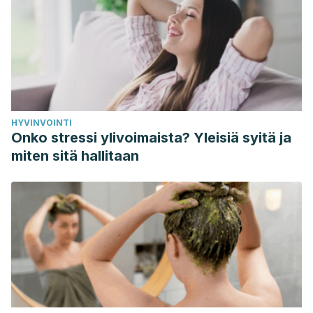
microbiology reviews
,
19
(1), 50-62.
Majewski, M. (2014). Allium sativum: facts and myths
regarding human health.
Roczniki Państwowego Zakładu
Higieny
,
65
(1).
https://www.researchgate.net/publication/263431830_Allium_
HYVINVOINTI
Onko stressi ylivoimaista? Yleisiä syitä ja
miten sitä hallitaan