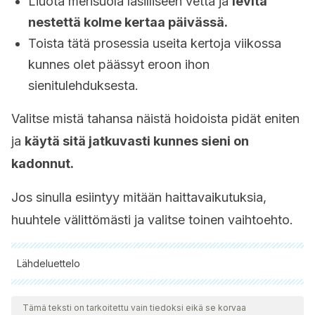
Liuota merisuola lasilliseen vettä ja
levitä
nestettä kolme kertaa päivässä.
Toista tätä prosessia useita kertoja viikossa
kunnes olet päässyt eroon ihon
sienitulehduksesta.
Valitse mistä tahansa näistä hoidoista pidät eniten
ja
käytä sitä jatkuvasti kunnes sieni on
kadonnut.
Jos sinulla esiintyy mitään haittavaikutuksia,
huuhtele välittömästi ja valitse toinen vaihtoehto.
Lähdeluettelo
Kaikki lainatut lähteet tarkistettiin perusteellisesti tiimimme
toimesta varmistaaksemme niiden laadun, luotettavuuden,
Tämä teksti on tarkoitettu vain tiedoksi eikä se korvaa