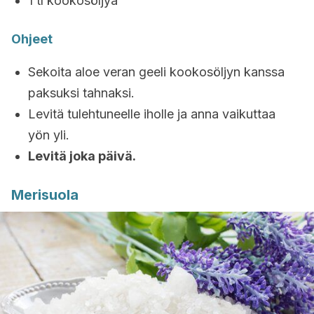
1 tl kookosöljyä
Ohjeet
Sekoita aloe veran geeli kookosöljyn kanssa
paksuksi tahnaksi.
Levitä tulehtuneelle iholle ja anna vaikuttaa
yön yli.
Levitä joka päivä.
Merisuola