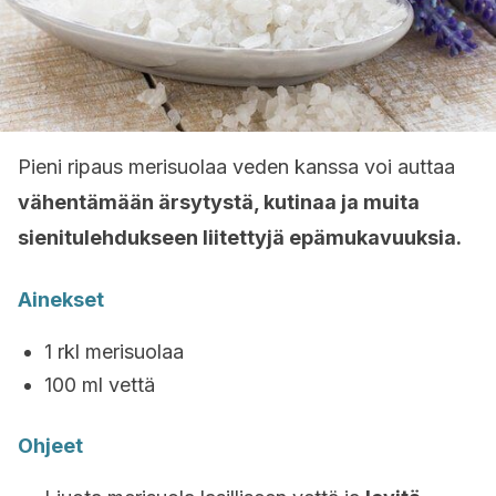
Pieni ripaus merisuolaa veden kanssa voi auttaa
vähentämään ärsytystä, kutinaa ja muita
sienitulehdukseen liitettyjä epämukavuuksia.
Ainekset
1 rkl merisuolaa
100 ml vettä
Ohjeet