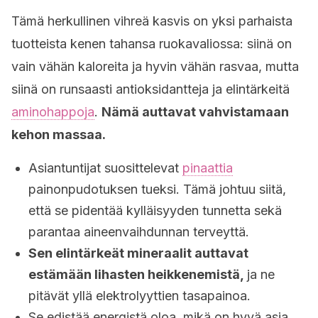
Tämä herkullinen vihreä kasvis on yksi parhaista
tuotteista kenen tahansa ruokavaliossa: siinä on
vain vähän kaloreita ja hyvin vähän rasvaa, mutta
siinä on runsaasti antioksidantteja ja elintärkeitä
aminohappoja
.
Nämä auttavat vahvistamaan
kehon massaa.
Asiantuntijat suosittelevat
pinaattia
painonpudotuksen tueksi. Tämä johtuu siitä,
että se pidentää kylläisyyden tunnetta sekä
parantaa aineenvaihdunnan terveyttä.
Sen elintärkeät mineraalit auttavat
estämään lihasten heikkenemistä,
ja ne
pitävät yllä elektrolyyttien tasapainoa.
Se edistää energistä oloa, mikä on hyvä asia