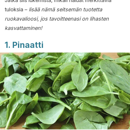
Jatka siis lukemista, mikäli haluat merkittäviä
tuloksia –
lisää nämä seitsemän tuotetta
ruokavalioosi, jos tavoitteenasi on lihasten
kasvattaminen!
1. Pinaatti