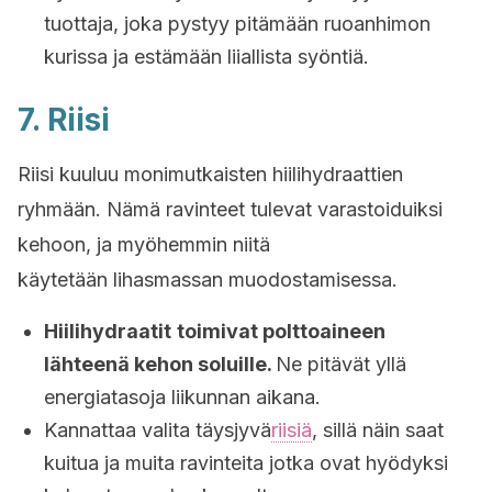
tuottaja, joka pystyy pitämään ruoanhimon
kurissa ja estämään liiallista syöntiä.
7. Riisi
Riisi kuuluu monimutkaisten hiilihydraattien
ryhmään. Nämä ravinteet tulevat varastoiduiksi
kehoon, ja myöhemmin niitä
käytetään lihasmassan muodostamisessa.
Hiilihydraatit
toimivat polttoaineen
lähteenä kehon soluille.
Ne pitävät yllä
energiatasoja liikunnan aikana.
Kannattaa valita täysjyvä
riisiä
, sillä näin saat
kuitua ja muita ravinteita jotka ovat hyödyksi