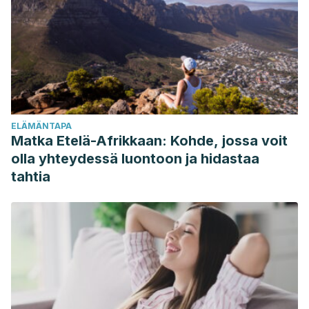
Warrilow A., Mellor D., McKune A., Pumpa K., Dietary fat,
fibre, satiation, and satiety a systematic review of acute
studies. Eur J Clin Nutr, 2019. 73 (3): 333-344.
Geiker NRW., Larsen ML., Dyerberg J., Stender S., et al.,
Egg consumption, cardiovascular diseases and type 2
diabetes. Eur J Clin Nutr, 2018. 72 (1): 44-56.
ELÄMÄNTAPA
Matka Etelä-Afrikkaan: Kohde, jossa voit
olla yhteydessä luontoon ja hidastaa
tahtia