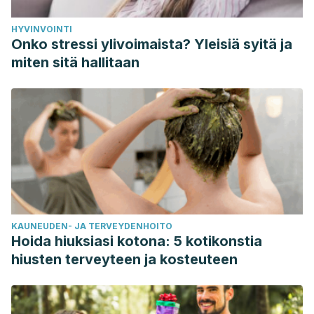
HYVINVOINTI
Onko stressi ylivoimaista? Yleisiä syitä ja
miten sitä hallitaan
KAUNEUDEN- JA TERVEYDENHOITO
Hoida hiuksiasi kotona: 5 kotikonstia
hiusten terveyteen ja kosteuteen