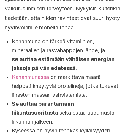
vaikutus ihmisen terveyteen. Nykyisin kuitenkin
tiedetään, että niiden ravinteet ovat suuri hyöty
hyvinvoinnille monella tapaa.
Kananmuna on tärkeä vitamiinien,
mineraalien ja rasvahappojen lähde, ja
se
auttaa estämään vähäisen energian
jaksoja päivän edetessä.
Kananmunassa
on merkittävä määrä
helposti imeytyviä proteiineja, jotka tukevat
lihasten massan vahvistamista.
Se auttaa parantamaan
liikuntasuoritusta
sekä estää uupumusta
liikunnan jälkeen.
Kyseessä on hyvin tehokas kylläisyyden