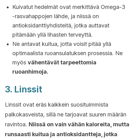
Kuivatut hedelmät ovat merkittävä Omega-3
-rasvahappojen lähde, ja niissä on
antioksidanttiyhdisteitä, jotka auttavat
pitämään yllä lihasten terveyttä.
Ne antavat kuitua, jotta voisit pitää yllä
optimaalista ruoansulatuksen prosessia. Ne
myös
vähentävät tarpeettomia
ruoanhimoja.
3. Linssit
Linssit ovat eräs kaikkein suosituimmista
palkokasveista, sillä ne tarjoavat suuren määrän
ravintoa.
Niissä on vain vähän kaloreita, mutta
runsaasti kuitua ja antioksidantteja, jotka