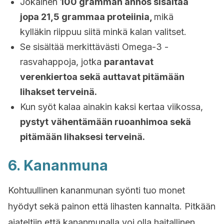
Jokainen
100 gramman annos sisältää
jopa 21,5 grammaa proteiinia,
mikä
kylläkin riippuu siitä minkä kalan valitset.
Se sisältää merkittävästi Omega-3 -
rasvahappoja, jotka
parantavat
verenkiertoa sekä auttavat pitämään
lihakset terveinä.
Kun syöt kalaa ainakin kaksi kertaa viikossa,
pystyt
vähentämään ruoanhimoa sekä
pitämään lihaksesi terveinä.
6. Kananmuna
Kohtuullinen kananmunan syönti tuo monet
hyödyt sekä painon että lihasten kannalta. Pitkään
ajateltiin että kananmunalla voi olla haitallinen