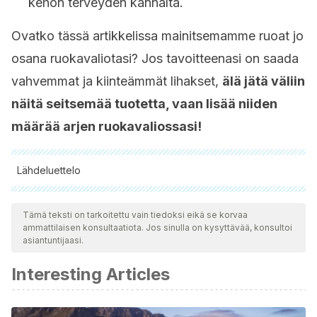
kehon terveyden kannalta.
Ovatko tässä artikkelissa mainitsemamme ruoat jo
osana ruokavaliotasi? Jos tavoitteenasi on saada
vahvemmat ja kiinteämmät lihakset,
älä jätä väliin
näitä seitsemää tuotetta, vaan lisää niiden
määrää arjen ruokavaliossasi!
Lähdeluettelo
Kaikki lainatut lähteet tarkistettiin perusteellisesti tiimimme
toimesta varmistaaksemme niiden laadun, luotettavuuden,
Tämä teksti on tarkoitettu vain tiedoksi eikä se korvaa
ammattilaisen konsultaatiota. Jos sinulla on kysyttävää, konsultoi
ajantasaisuuden ja pätevyyden. Tämän artikkelin bibliografia
asiantuntijaasi.
katsottiin luotettavaksi ja akateemisesti tai tieteellisesti tarkaksi.
Interesting Articles
Lanchais K., Capel F., Tournadre A., Could omega 3 fatty
acids preserve muscle health in rheumatoid arthritis?
Nutrients, 2020.