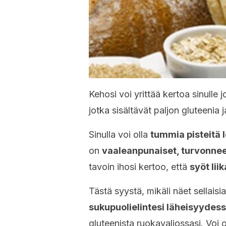
Kehosi voi yrittää kertoa sinulle 
jotka sisältävät paljon gluteenia 
Sinulla voi olla
tummia pisteitä 
on
vaaleanpunaiset, turvonnee
tavoin ihosi kertoo, että
syöt lii
Tästä syystä, mikäli näet sellaisi
sukupuolielintesi läheisyydes
gluteenista ruokavaliossasi. Voi ol