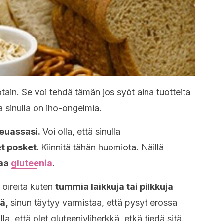
jotain. Se voi tehdä tämän jos syöt aina tuotteita
ja sinulla on iho-ongelmia.
leuassasi.
Voi olla, että sinulla
t posket.
Kiinnitä tähän huomiota. Näillä
kaa
gluteenia
.
a oireita kuten
tummia laikkuja tai pilkkuja
sä,
sinun täytyy varmistaa, että pysyt erossa
la, että olet gluteeniyliherkkä, etkä tiedä sitä.