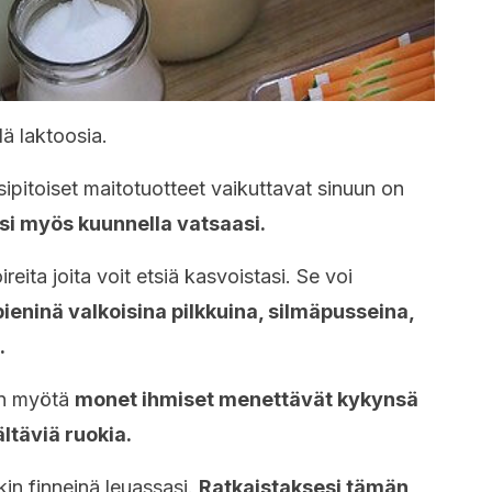
dä laktoosia.
sipitoiset maitotuotteet vaikuttavat sinuun on
isi myös kuunnella vatsaasi.
reita joita voit etsiä kasvoistasi. Se voi
ieninä valkoisina pilkkuina, silmäpusseina,
.
an myötä
monet ihmiset menettävät kykynsä
ältäviä ruokia.
in finneinä leuassasi.
Ratkaistaksesi tämän