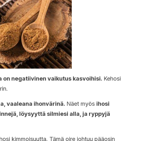
a on negatiivinen vaikutus kasvoihisi.
Kehosi
rin.
, vaaleana ihonvärinä.
Näet myös
ihosi
nnejä, löysyyttä silmiesi alla, ja ryppyjä
hosi kimmoisuutta. Tämä oire johtuu pääosin