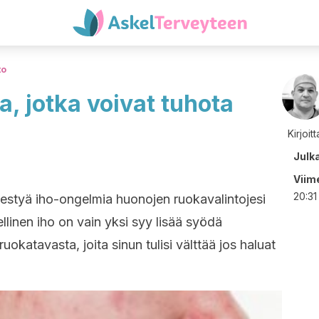
to
, jotka voivat tuhota
Kirjoit
Julk
Viime
20:31
lmestyä iho-ongelmia huonojen ruokavalintojesi
llinen iho on vain yksi syy lisää syödä
uokatavasta, joita sinun tulisi välttää jos haluat