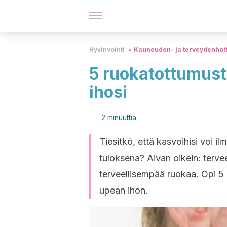
Hyvinvointi
Kauneuden- ja terveydenhoi
5 ruokatottumusta
ihosi
2 minuuttia
Tiesitkö, että kasvoihisi voi i
tuloksena? Aivan oikein: tervee
terveellisempää ruokaa. Opi 5 r
upean ihon.