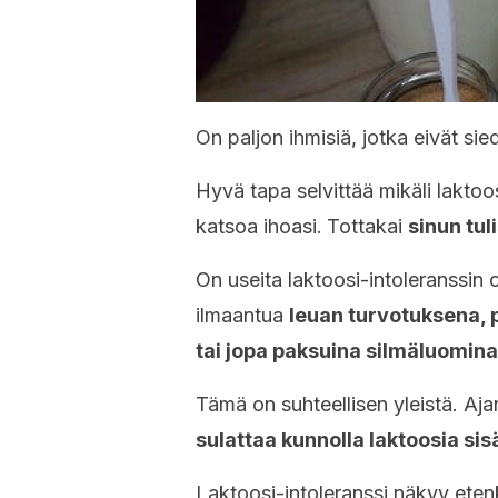
On paljon ihmisiä, jotka eivät sie
Hyvä tapa selvittää mikäli laktoo
katsoa ihoasi.
Tottakai
sinun tul
On useita laktoosi-intoleranssin oi
ilmaantua
leuan turvotuksena, p
tai jopa paksuina silmäluomina
Tämä on suhteellisen yleistä. Aj
sulattaa kunnolla laktoosia sis
Laktoosi-intoleranssi näkyy etenk