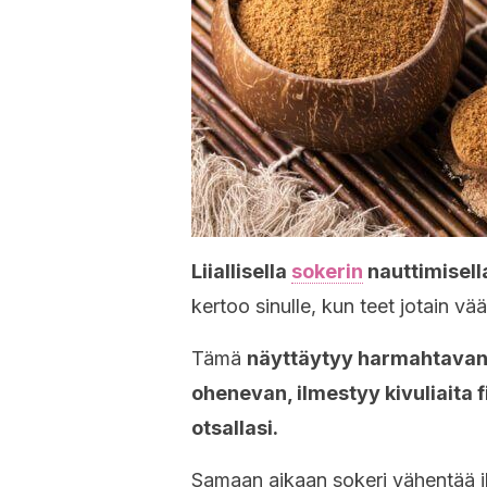
Liiallisella
sokerin
nauttimisell
kertoo sinulle, kun teet jotain vää
Tämä
näyttäytyy harmahtavana
ohenevan, ilmestyy kivuliaita fi
otsallasi.
Samaan aikaan sokeri vähentää i