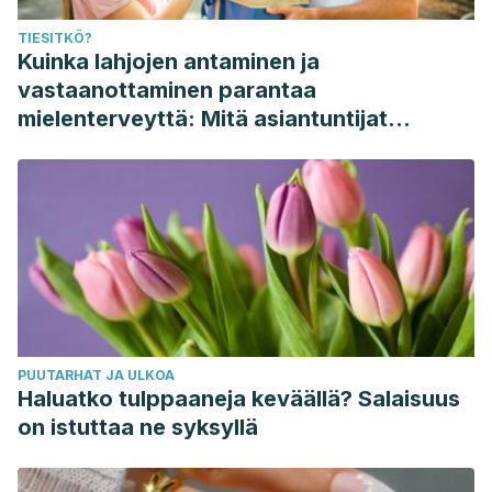
TIESITKÖ?
Kuinka lahjojen antaminen ja
vastaanottaminen parantaa
mielenterveyttä: Mitä asiantuntijat
sanovat
PUUTARHAT JA ULKOA
Haluatko tulppaaneja keväällä? Salaisuus
on istuttaa ne syksyllä