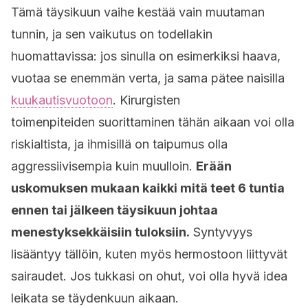
Tämä täysikuun vaihe kestää vain muutaman
tunnin, ja sen vaikutus on todellakin
huomattavissa: jos sinulla on esimerkiksi haava,
vuotaa se enemmän verta, ja sama pätee naisilla
kuukautisvuotoon
. Kirurgisten
toimenpiteiden suorittaminen tähän aikaan voi olla
riskialtista, ja ihmisillä on taipumus olla
aggressiivisempia kuin muulloin.
Erään
uskomuksen mukaan kaikki mitä teet 6 tuntia
ennen tai jälkeen täysikuun johtaa
menestyksekkäisiin tuloksiin.
Syntyvyys
lisääntyy tällöin, kuten myös hermostoon liittyvät
sairaudet. Jos tukkasi on ohut, voi olla hyvä idea
leikata se täydenkuun aikaan.