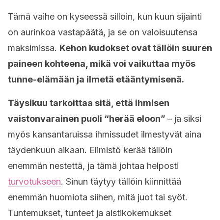
Tämä vaihe on kyseessä silloin, kun kuun sijainti
on aurinkoa vastapäätä, ja se on valoisuutensa
maksimissa.
Kehon kudokset ovat tällöin suuren
paineen kohteena, mikä voi vaikuttaa
myös
tunne-elämään ja ilmetä etääntymisenä.
Täysikuu tarkoittaa sitä, että ihmisen
vaistonvarainen puoli “herää eloon”
– ja siksi
myös kansantaruissa ihmissudet ilmestyvät aina
täydenkuun aikaan. Elimistö kerää tällöin
enemmän nestettä, ja tämä johtaa helposti
turvotukseen
. Sinun täytyy tällöin kiinnittää
enemmän huomiota siihen, mitä juot tai syöt.
Tuntemukset, tunteet ja aistikokemukset