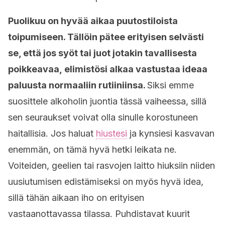
Puolikuu on hyvää aikaa puutostiloista
toipumiseen. Tällöin pätee erityisen selvästi
se, että jos syöt tai juot jotakin tavallisesta
poikkeavaa, elimistösi alkaa vastustaa ideaa
paluusta normaaliin rutiiniinsa.
Siksi emme
suosittele alkoholin juontia tässä vaiheessa, sillä
sen seuraukset voivat olla sinulle korostuneen
haitallisia. Jos haluat
hiustesi
ja kynsiesi kasvavan
enemmän, on tämä hyvä hetki leikata ne.
Voiteiden, geelien tai rasvojen laitto hiuksiin niiden
uusiutumisen edistämiseksi on myös hyvä idea,
sillä tähän aikaan iho on erityisen
vastaanottavassa tilassa. Puhdistavat kuurit