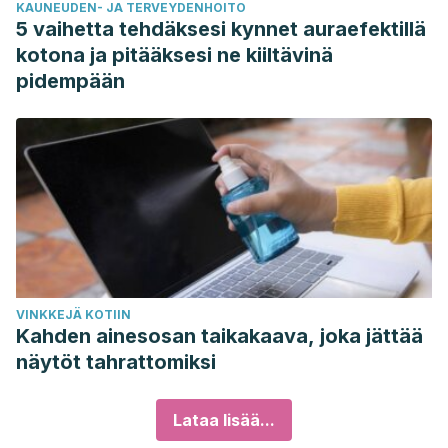
KAUNEUDEN- JA TERVEYDENHOITO
5 vaihetta tehdäksesi kynnet auraefektillä
kotona ja pitääksesi ne kiiltävinä
pidempään
VINKKEJÄ KOTIIN
Kahden ainesosan taikakaava, joka jättää
näytöt tahrattomiksi
Lataa lisää...