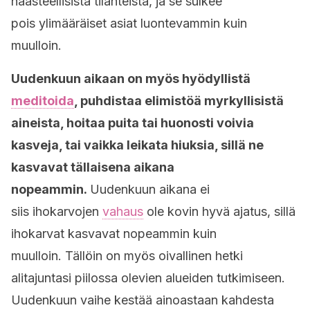
haasteellisista tilanteista, ja se sulkee
pois ylimääräiset asiat luontevammin kuin
muulloin.
Uudenkuun aikaan on myös hyödyllistä
meditoida
, puhdistaa elimistöä myrkyllisistä
aineista, hoitaa puita tai huonosti voivia
kasveja, tai vaikka leikata hiuksia, sillä ne
kasvavat tällaisena aikana
nopeammin.
Uudenkuun aikana ei
siis ihokarvojen
vahaus
ole kovin hyvä ajatus, sillä
ihokarvat kasvavat nopeammin kuin
muulloin. Tällöin on myös oivallinen hetki
alitajuntasi piilossa olevien alueiden tutkimiseen.
Uudenkuun vaihe kestää ainoastaan kahdesta