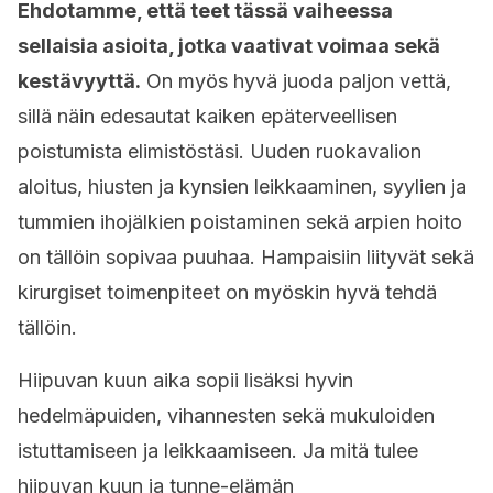
Ehdotamme, että teet tässä vaiheessa
sellaisia asioita, jotka vaativat voimaa sekä
kestävyyttä.
On myös hyvä juoda paljon vettä,
sillä näin edesautat kaiken epäterveellisen
poistumista elimistöstäsi. Uuden ruokavalion
aloitus, hiusten ja kynsien leikkaaminen, syylien ja
tummien ihojälkien poistaminen sekä arpien hoito
on tällöin sopivaa puuhaa. Hampaisiin liityvät sekä
kirurgiset toimenpiteet on myöskin hyvä tehdä
tällöin.
Hiipuvan kuun aika sopii lisäksi hyvin
hedelmäpuiden, vihannesten sekä mukuloiden
istuttamiseen ja leikkaamiseen. Ja mitä tulee
hiipuvan kuun ja tunne-elämän