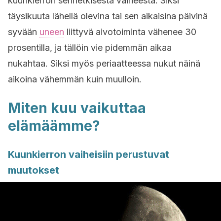
kuunkierron senhetkisestä vaiheesta. Siksi
täysikuuta lähellä olevina tai sen aikaisina päivinä
syvään
uneen
liittyvä aivotoiminta vähenee 30
prosentilla, ja tällöin vie pidemmän aikaa
nukahtaa. Siksi myös periaatteessa nukut näinä
aikoina vähemmän kuin muulloin.
Miten kuu vaikuttaa
elämäämme?
Kuunkierron vaiheisiin perustuvat
muutokset