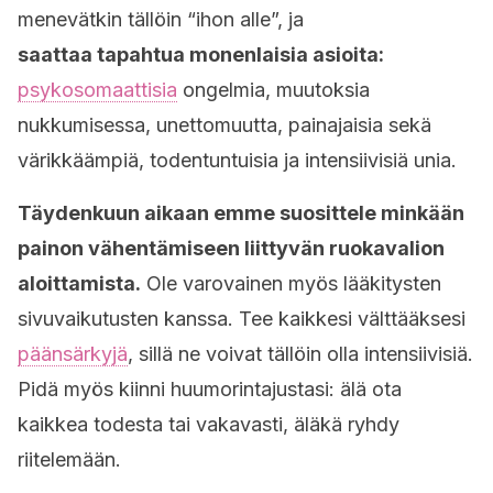
menevätkin tällöin “ihon alle”, ja
saattaa tapahtua monenlaisia asioita:
psykosomaattisia
ongelmia, muutoksia
nukkumisessa, unettomuutta, painajaisia sekä
värikkäämpiä, todentuntuisia ja intensiivisiä unia.
Täydenkuun aikaan emme suosittele minkään
painon vähentämiseen liittyvän ruokavalion
aloittamista.
Ole varovainen myös lääkitysten
sivuvaikutusten kanssa. Tee kaikkesi välttääksesi
päänsärkyjä
, sillä ne voivat tällöin olla intensiivisiä.
Pidä myös kiinni huumorintajustasi: älä ota
kaikkea todesta tai vakavasti, äläkä ryhdy
riitelemään.