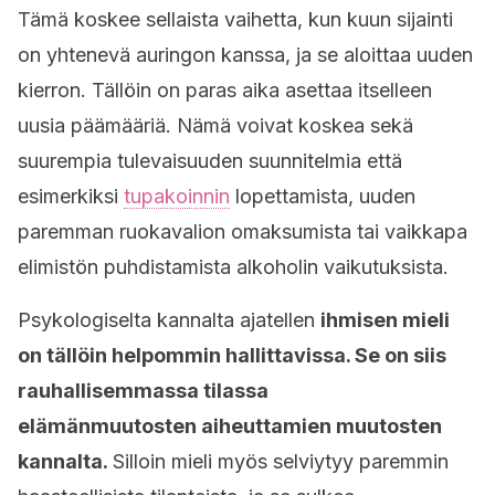
Tämä koskee sellaista vaihetta, kun kuun sijainti
on yhtenevä auringon kanssa, ja se aloittaa uuden
kierron. Tällöin on paras aika asettaa itselleen
uusia päämääriä. Nämä voivat koskea sekä
suurempia tulevaisuuden suunnitelmia että
esimerkiksi
tupakoinnin
lopettamista, uuden
paremman ruokavalion omaksumista tai vaikkapa
elimistön puhdistamista alkoholin vaikutuksista.
Psykologiselta kannalta ajatellen
ihmisen mieli
on tällöin helpommin hallittavissa. Se on siis
rauhallisemmassa tilassa
elämänmuutosten aiheuttamien muutosten
kannalta.
Silloin mieli myös selviytyy paremmin