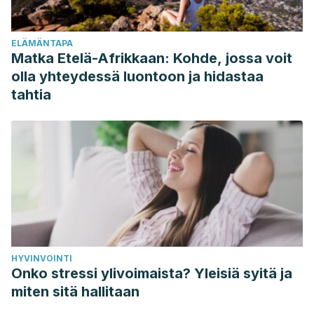
Sueño y su importancia: antología para el estudiante
universitario. Revista de La Facultad de Medicina.
ELÄMÄNTAPA
https://doi.org/10.1016/j.ijcard.2006.12.093
Matka Etelä-Afrikkaan: Kohde, jossa voit
olla yhteydessä luontoon ja hidastaa
tahtia
HYVINVOINTI
Onko stressi ylivoimaista? Yleisiä syitä ja
miten sitä hallitaan