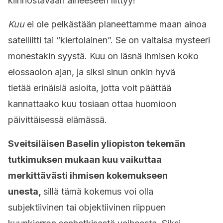
kiinnostavaan aiheeseen liittyy!
Kuu
ei ole pelkästään planeettamme maan ainoa
satelliitti tai “kiertolainen”. Se on valtaisa mysteeri
monestakin syystä. Kuu on läsnä ihmisen koko
elossaolon ajan, ja siksi sinun onkin hyvä
tietää erinäisiä asioita, jotta voit päättää
kannattaako kuu tosiaan ottaa huomioon
päivittäisessä elämässä.
Sveitsiläisen Baselin yliopiston tekemän
tutkimuksen mukaan kuu vaikuttaa
merkittävästi ihmisen kokemukseen
unesta,
sillä tämä kokemus voi olla
subjektiivinen tai objektiivinen riippuen