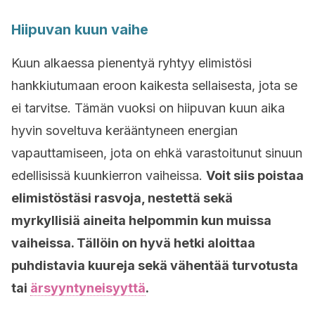
Hiipuvan kuun vaihe
Kuun alkaessa pienentyä ryhtyy elimistösi
hankkiutumaan eroon kaikesta sellaisesta, jota se
ei tarvitse. Tämän vuoksi on hiipuvan kuun aika
hyvin soveltuva kerääntyneen energian
vapauttamiseen, jota on ehkä varastoitunut sinuun
edellisissä kuunkierron vaiheissa.
Voit siis poistaa
elimistöstäsi rasvoja, nestettä sekä
myrkyllisiä aineita helpommin kun muissa
vaiheissa. Tällöin on hyvä hetki aloittaa
puhdistavia kuureja sekä vähentää turvotusta
tai
ärsyyntyneisyyttä
.