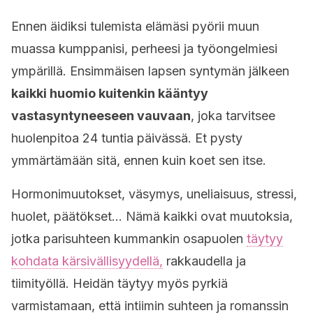
Ennen äidiksi tulemista elämäsi pyörii muun
muassa kumppanisi, perheesi ja työongelmiesi
ympärillä. Ensimmäisen lapsen syntymän jälkeen
kaikki huomio kuitenkin kääntyy
vastasyntyneeseen vauvaan
, joka tarvitsee
huolenpitoa 24 tuntia päivässä. Et pysty
ymmärtämään sitä, ennen kuin koet sen itse.
Hormonimuutokset, väsymys, uneliaisuus, stressi,
huolet, päätökset… Nämä kaikki ovat muutoksia,
jotka parisuhteen kummankin osapuolen
täytyy
kohdata kärsivällisyydellä,
rakkaudella ja
tiimityöllä. Heidän täytyy myös pyrkiä
varmistamaan, että intiimin suhteen ja romanssin