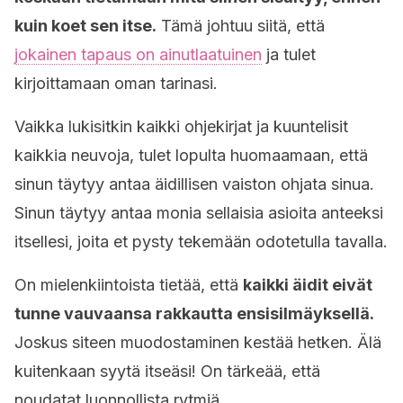
kuin koet sen itse.
Tämä johtuu siitä, että
jokainen tapaus on ainutlaatuinen
ja tulet
kirjoittamaan oman tarinasi.
Vaikka lukisitkin kaikki ohjekirjat ja kuuntelisit
kaikkia neuvoja, tulet lopulta huomaamaan, että
sinun täytyy antaa äidillisen vaiston ohjata sinua.
Sinun täytyy antaa monia sellaisia asioita anteeksi
itsellesi, joita et pysty tekemään odotetulla tavalla.
On mielenkiintoista tietää, että
kaikki äidit eivät
tunne vauvaansa rakkautta ensisilmäyksellä.
Joskus siteen muodostaminen kestää hetken. Älä
kuitenkaan syytä itseäsi! On tärkeää, että
noudatat luonnollista rytmiä.