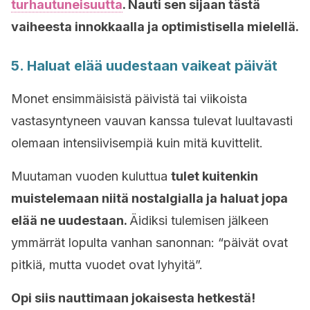
turhautuneisuutta
. Nauti sen sijaan tästä
vaiheesta innokkaalla ja optimistisella mielellä.
5. Haluat elää uudestaan vaikeat päivät
Monet ensimmäisistä päivistä tai viikoista
vastasyntyneen vauvan kanssa tulevat luultavasti
olemaan intensiivisempiä kuin mitä kuvittelit.
Muutaman vuoden kuluttua
tulet kuitenkin
muistelemaan niitä nostalgialla ja haluat jopa
elää ne uudestaan.
Äidiksi tulemisen jälkeen
ymmärrät lopulta vanhan sanonnan: “päivät ovat
pitkiä, mutta vuodet ovat lyhyitä”.
Opi siis nauttimaan jokaisesta hetkestä!