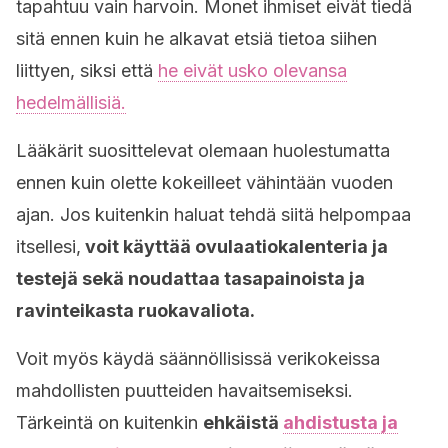
tapahtuu vain harvoin. Monet ihmiset eivät tiedä
sitä ennen kuin he alkavat etsiä tietoa siihen
liittyen, siksi että
he eivät usko olevansa
hedelmällisiä.
Lääkärit suosittelevat olemaan huolestumatta
ennen kuin olette kokeilleet vähintään vuoden
ajan. Jos kuitenkin haluat tehdä siitä helpompaa
itsellesi,
voit käyttää ovulaatiokalenteria ja
testejä sekä noudattaa tasapainoista ja
ravinteikasta ruokavaliota.
Voit myös käydä säännöllisissä verikokeissa
mahdollisten puutteiden havaitsemiseksi.
Tärkeintä on kuitenkin
ehkäistä
ahdistusta ja