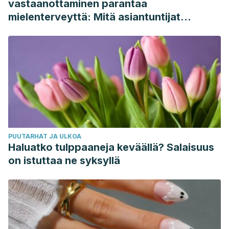
vastaanottaminen parantaa
mielenterveyttä: Mitä asiantuntijat
sanovat
PUUTARHAT JA ULKOA
Haluatko tulppaaneja keväällä? Salaisuus
on istuttaa ne syksyllä