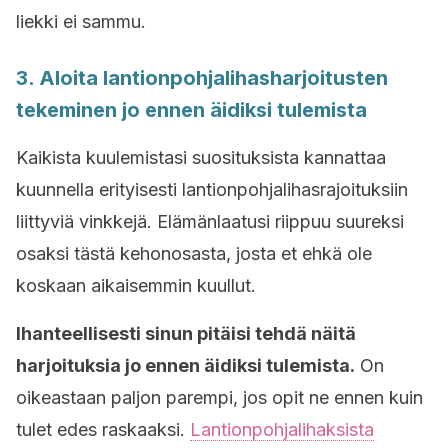
liekki ei sammu.
3. Aloita lantionpohjalihasharjoitusten
tekeminen jo ennen äidiksi tulemista
Kaikista kuulemistasi suosituksista kannattaa
kuunnella erityisesti lantionpohjalihasrajoituksiin
liittyviä vinkkejä. Elämänlaatusi riippuu suureksi
osaksi tästä kehonosasta, josta et ehkä ole
koskaan aikaisemmin kuullut.
Ihanteellisesti sinun pitäisi tehdä näitä
harjoituksia jo ennen äidiksi tulemista.
On
oikeastaan paljon parempi, jos opit ne ennen kuin
tulet edes raskaaksi.
Lantionpohjalihaksista