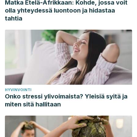
Matka Etelä-Afrikkaan: Kohde, jossa voit
https://doi.org/10.1016/B978-0-323-47912-7.00022-6.
olla yhteydessä luontoon ja hidastaa
tahtia
HYVINVOINTI
Onko stressi ylivoimaista? Yleisiä syitä ja
miten sitä hallitaan