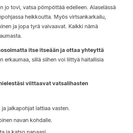
 on jo tovi, vatsa pömpöttää edelleen. Alaselässä
onpohjassa heikkoutta. Myös virtsankarkailu,
inen ja jopa tyrä vaivaavat. Kaikki nämä
rkaumasta.
osoimatta itse itseään ja ottaa yhteyttä
 erkaumaa, sillä siihen voi liittyä haitallisia
mielestäsi viittaavat vatsalihasten
ja jalkapohjat lattiaa vasten.
toinen navan kohdalle.
sta ja katso napaasi.