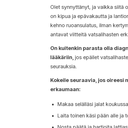
Olet synnyttänyt, ja vaikka siitä
on kipua ja epävakautta ja lanti
kehno ruoansulatus, ilman kertym
antavat viitteitä vatsalihasten e
On kuitenkin parasta olla diagn
lääkäriin,
jos epäilet vatsalihasten
seurauksia.
Kokeile seuraavia, jos oireesi 
erkaumaan:
Makaa selälläsi jalat koukussa 
Laita toinen käsi pään alle ja 
Nosta päätä ja hartioita lattia