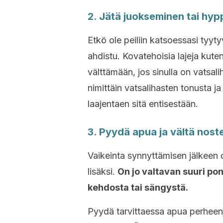
2. Jätä juokseminen tai hyp
Etkö ole peiliin katsoessasi tyyt
ahdistu. Kovatehoisia lajeja kute
välttämään, jos sinulla on vatsal
nimittäin vatsalihasten tonusta j
laajentaen sitä entisestään.
3. Pyydä apua ja vältä noste
Vaikeinta synnyttämisen jälkeen 
lisäksi.
On jo valtavan suuri po
kehdosta tai sängystä.
Pyydä tarvittaessa apua perheenj