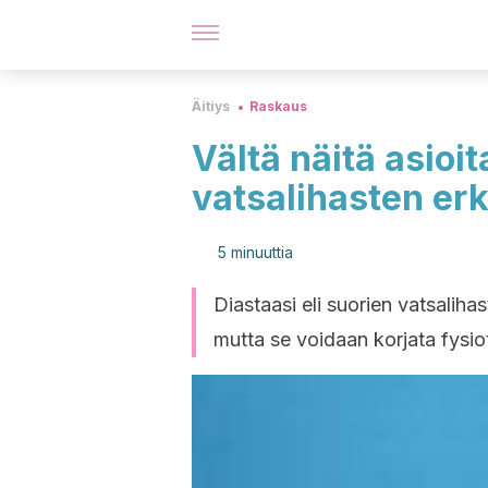
Äitiys
Raskaus
Vältä näitä asioit
vatsalihasten e
5 minuuttia
Diastaasi eli suorien vatsalih
mutta se voidaan korjata fysiote