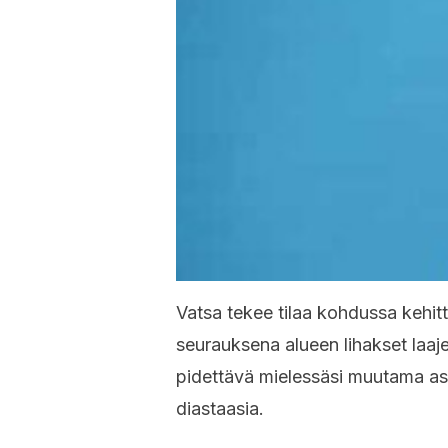
Vatsa tekee tilaa kohdussa kehit
seurauksena alueen lihakset laaj
pidettävä mielessäsi muutama asi
diastaasia.