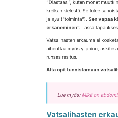
“Diastaasi”, kuten monet muutkin 
kreikan kielestä. Se tulee sanois
ja
sys
(“toiminta”).
Sen vapaa kä
erkaneminen”.
Tässä tapauksessa
Vatsalihasten erkauma ei kosketa 
aiheuttaa myös ylipaino, askites
runsas rasitus.
Alta opit tunnistamaan vatsal
Lue myös:
Mikä on abdomin
Vatsalihasten erk