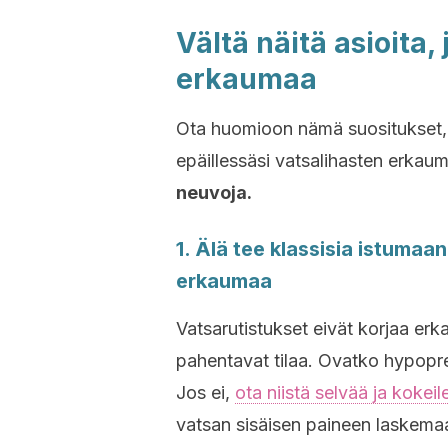
Vältä näitä asioita,
erkaumaa
Ota huomioon nämä suositukset, 
epäillessäsi vatsalihasten erkau
neuvoja.
1. Älä tee klassisia istumaa
erkaumaa
Vatsarutistukset eivät korjaa erk
pahentavat tilaa. Ovatko hypopres
Jos ei,
ota niistä selvää ja kokeile
vatsan sisäisen paineen laskema