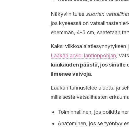
Näkyviin tulee
suorien vatsalih
jos kyseessä on vatsalihasten erk
enemmän, 4–5 cm, saatetaan tarv
Kaksi viikkoa alatiesynnytyksen 
Lääkäri arvioi lantionpohjan
, vats
kuukauden päästä, jos sinulle on
ilmenee vaivoja.
Lääkäri tunnustelee aluetta ja se
millaisesta vatsalihasten erkaum
Toiminnallinen, jos poikittaine
Anatominen, jos se työntyy esi