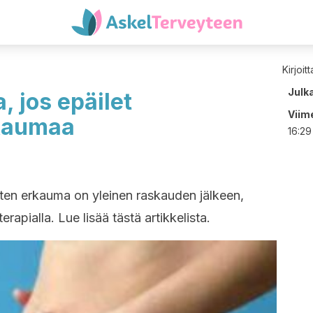
Kirjoit
Julk
a, jos epäilet
Viime
rkaumaa
16:29
asten erkauma on yleinen raskauden jälkeen,
rapialla. Lue lisää tästä artikkelista.