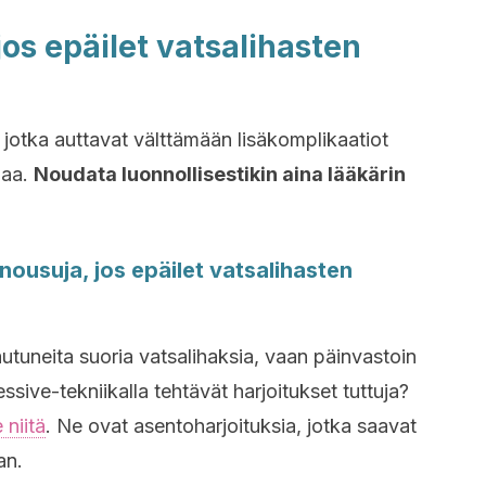
 jos epäilet vatsalihasten
jotka auttavat välttämään lisäkomplikaatiot
maa.
Noudata luonnollisestikin aina lääkärin
nnousuja, jos epäilet vatsalihasten
autuneita suoria vatsalihaksia, vaan päinvastoin
sive-tekniikalla tehtävät harjoitukset tuttuja?
 niitä
. Ne ovat asentoharjoituksia, jotka saavat
an.