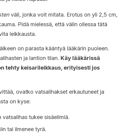
asten
väli, jonka voit mitata. Erotus on yli 2,5 cm,
auma. Pidä mielessä, että välin ollessa tätä
ita leikkausta.
jälkeen on parasta kääntyä lääkärin puoleen.
alihasten ja lantion tilan.
Käy lääkärissä
 tehty keisarileikkaus, erityisesti jos
lvittää, ovatko vatsalihakset erkautuneet ja
asta on kyse:
n vatsalihas tukee sisäelimiä.
in tai ilmenee tyrä.