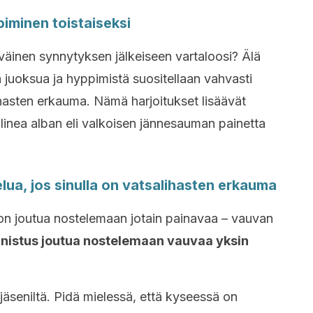
piminen toistaiseksi
yväinen synnytyksen jälkeiseen vartaloosi? Älä
n juoksua ja hyppimistä suositellaan vahvasti
ihasten erkauma. Nämä harjoitukset lisäävät
a linea alban eli valkoisen jännesauman painetta
lua, jos sinulla on vatsalihasten erkauma
on joutua nostelemaan jotain painavaa – vauvan
nnistus joutua nostelemaan vauvaa yksin
äseniltä. Pidä mielessä, että kyseessä on