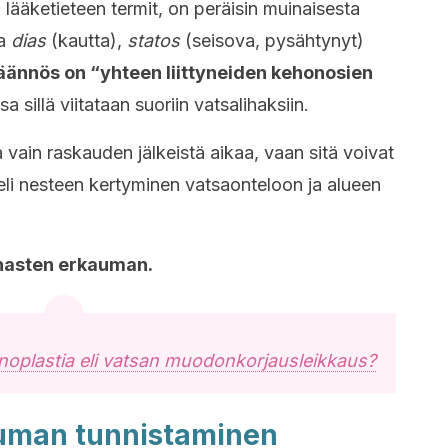
lääketieteen termit, on peräisin muinaisesta
ta
dias
(kautta),
statos
(seisova, pysähtynyt)
ännös on “yhteen liittyneiden kehonosien
 sillä viitataan suoriin vatsalihaksiin.
vain raskauden jälkeistä aikaa, vaan sitä voivat
 eli nesteen kertyminen vatsaonteloon ja alueen
ihasten erkauman.
oplastia eli vatsan muodonkorjausleikkaus?
auman tunnistaminen