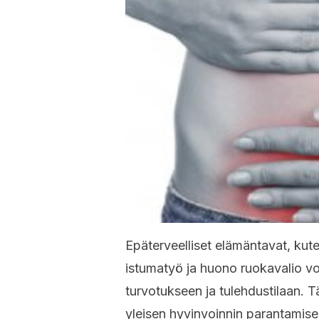
Epäterveelliset elämäntavat, kut
istumatyö ja huono ruokavalio vo
turvotukseen ja tulehdustilaan. 
yleisen hyvinvoinnin parantamise