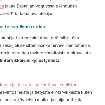
rea
jakaa Espanjan Voguessa tulehduksia
lion 11 tärkeää avaintekijää:
s terveellisiä ruokia
ntuntija Larrea vakuuttaa, että mihinkään
seksi, oli se sitten kuinka terveellinen tahansa.
rottelu parantaa ravintoainepitoista ruokavaliota
lintarvikkeisiin kyllästymistä.
kteereja, jotka tasapainottavat suoliston
ravintoaineista ja tietyistä elintarvikkeista kuten
ja muista käyneistä maito- ja soijatuotteista.