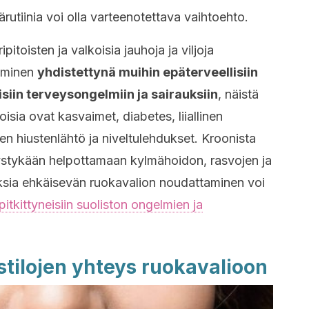
rutiinia voi olla varteenotettava vaihtoehto.
itoisten ja valkoisia jauhoja ja viljoja
timinen
yhdistettynä muihin epäterveellisiin
isiin terveysongelmiin ja sairauksiin
, näistä
sia ovat kasvaimet, diabetes, liiallinen
nen hiustenlähtö ja niveltulehdukset. Kroonista
pystykään helpottamaan kylmähoidon, rasvojen ja
duksia ehkäisevän ruokavalion noudattaminen voi
pitkittyneisiin suoliston ongelmien ja
stilojen yhteys ruokavalioon