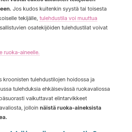
seen.
Jos kudos kuitenkin syystä tai toisesta
oiselle tekijälle,
tulehdustila voi muuttua
llistuvien osatekijöiden tulehdustilat voivat
le ruoka-aineelle.
 kroonisten tulehdustilojen hoidossa ja
lussa tulehduksia ehkäisevässä ruokavaliossa
päsuorasti vaikuttavat elintarvikkeet
valiosta, jolloin
näistä ruoka-aineksista
ea.