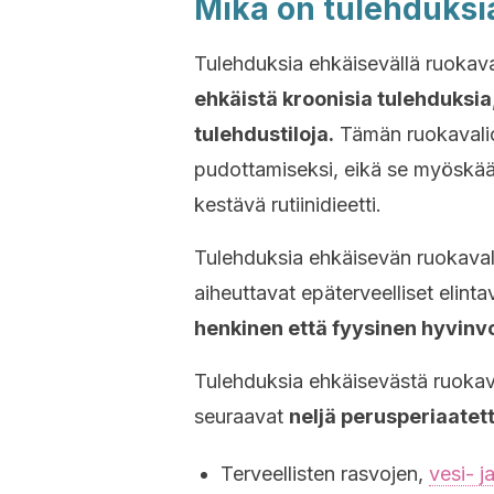
Mikä on tulehduksi
Tulehduksia ehkäisevällä ruokaval
ehkäistä kroonisia tulehduksia
tulehdustiloja.
Tämän ruokavalion
pudottamiseksi, eikä se myöskää
kestävä rutiinidieetti.
Tulehduksia ehkäisevän ruokavali
aiheuttavat epäterveelliset elintava
henkinen että fyysinen hyvinvo
Tulehduksia ehkäisevästä ruokav
seuraavat
neljä perusperiaatett
Terveellisten rasvojen,
vesi- j