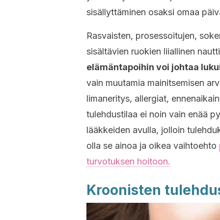
sisällyttäminen osaksi omaa päivä
Rasvaisten, prosessoitujen, sokerip
sisältävien ruokien liiallinen naut
elämäntapoihin voi johtaa luku
vain muutamia mainitsemisen arvoi
limaneritys, allergiat, ennenaikai
tulehdustilaa ei noin vain enää 
lääkkeiden avulla, jolloin tuleh
olla se ainoa ja oikea vaihtoehto
turvotuksen hoitoon.
Kroonisten tulehdu