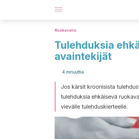
Ruokavalio
Tulehduksia ehkä
avaintekijät
4 minuuttia
Jos kärsit kroonisista tulehdus
tulehduksia ehkäisevä ruokaval
vievälle tulehduskierteelle.