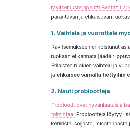
ravitsemusterapeutti Beatriz Lar
parantavan ja ehkäisevän ruokava
1. Vaihtele ja vuorottele myö
Ravitsemukseen erikoistunut asia
ruokaan ei kannata jäädä riippuvai
Erilaisten ruokien vaihtelu ja vuo
ja
ehkäisee samalla tiettyihin e
2. Nauti probiootteja
Probiootit ovat hyvänlaatuisia ba
toimintaa.
Probiootteja löytyy lisä
kefiiristä, soijasta, misotahnasta 