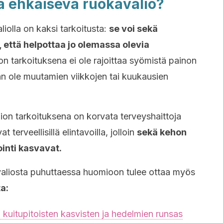
a ehkäisevä ruokavalio?
iolla on kaksi tarkoitusta:
se voi sekä
, että helpottaa jo olemassa olevia
 tarkoituksena ei ole rajoittaa syömistä painon
n ole muutamien viikkojen tai kuukausien
on tarkoituksena on korvata terveyshaittoja
t terveellisillä elintavoilla, jolloin
sekä kehon
inti kasvavat.
aliosta puhuttaessa huomioon tulee ottaa myös
a:
a kuitupitoisten kasvisten ja hedelmien runsas