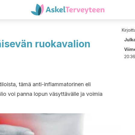
Kirjoit
Julk
isevän ruokavalion
Viime
20:3
tiloista, tämä anti-inflammatorinen eli
io voi panna lopun väsyttävälle ja voimia