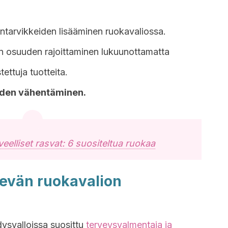
lintarvikkeiden lisääminen ruokavaliossa.
en osuuden rajoittaminen lukuunottamatta
tettuja tuotteita.
eiden vähentäminen.
veelliset rasvat: 6 suositeltua ruokaa
evän ruokavalion
svalloissa suosittu
terveysvalmentaja ja