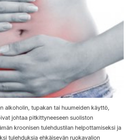
en alkoholin, tupakan tai huumeiden käyttö,
ivat johtaa pitkittyneeseen suoliston
Tämän kroonisen tulehdustilan helpottamiseksi ja
ksi tulehduksia ehkäisevän ruokavalion