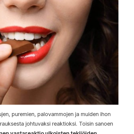
kujen, puremien, palovammojen ja muiden ihon
rauksesta johtuvaksi reaktioksi. Toisin sanoen
nen vastareaktio ulkoisten tekijöiden