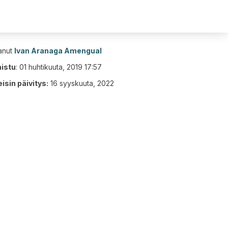
tanut
Ivan Aranaga Amengual
aistu
:
01 huhtikuuta, 2019 17:57
isin päivitys:
16 syyskuuta, 2022
6