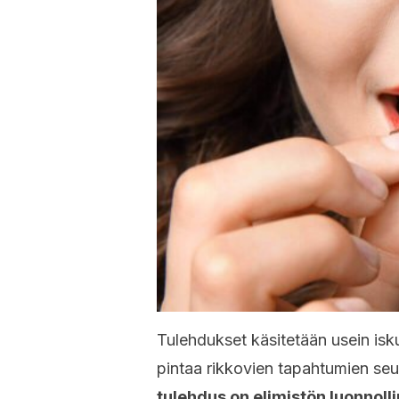
Tulehdukset käsitetään usein is
pintaa rikkovien tapahtumien seu
tulehdus on elimistön luonnolli