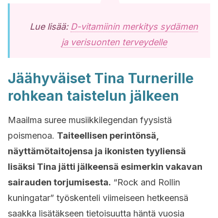
Lue lisää:
D-vitamiinin merkitys sydämen
ja verisuonten terveydelle
Jäähyväiset Tina Turnerille
rohkean taistelun jälkeen
Maailma suree musiikkilegendan fyysistä
poismenoa.
Taiteellisen perintönsä,
näyttämötaitojensa ja ikonisten tyyliensä
lisäksi Tina jätti jälkeensä esimerkin vakavan
sairauden torjumisesta.
“Rock and Rollin
kuningatar” työskenteli viimeiseen hetkeensä
saakka lisätäkseen tietoisuutta häntä vuosia