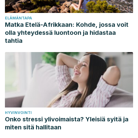
https://www.ncbi.nlm.nih.gov/pmc/articles/PMC9097923/.
Carey, R. M., Moran, A. E., & Whelton, P. K. (2022).
ELÄMÄNTAPA
Treatment of Hypertension: A Review
.
JAMA, 328
(18),
Matka Etelä-Afrikkaan: Kohde, jossa voit
1849–1861. Consultado el 25 de mayo de
olla yhteydessä luontoon ja hidastaa
2023.
https://doi.org/10.1001/jama.2022.19590
.
tahtia
Lotfollahzadeh, S., Recio-Boiles, A., Cagir, B. (2022). Colon
Cancer. Consultado el 25 de mayo de 2023.
https://pubmed.ncbi.nlm.nih.gov/29262132/.
MedlinePlus (2022).
Diálisis – peritoneal
. Consultado el 25
de mayo de 2023.
https://medlineplus.gov/spanish/ency/article/007434.htm.
Oparil, S., Acelajado, M. C., Bakris, G. L., Berlowitz, D. R.,
Cífková, R., Dominiczak, A. F., Grassi, G., Jordan, J., Poulter,
HYVINVOINTI
N. R., Rodgers, A., & Whelton, P. K. (2018).
Onko stressi ylivoimaista? Yleisiä syitä ja
Hypertension.
Nature reviews. Disease primers, 4
, 18014.
miten sitä hallitaan
Consultado el 25 de mayo de 2023.