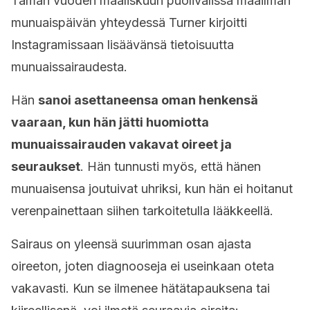
Tämän vuoden maaliskuun puolivälissä maailman
munuaispäivän yhteydessä Turner kirjoitti
Instagramissaan lisäävänsä tietoisuutta
munuaissairaudesta.
Hän
sanoi asettaneensa oman henkensä
vaaraan, kun hän jätti huomiotta
munuaissairauden vakavat oireet ja
seuraukset
. Hän tunnusti myös, että hänen
munuaisensa joutuivat uhriksi, kun hän ei hoitanut
verenpainettaan siihen tarkoitetulla lääkkeellä.
Sairaus on yleensä suurimman osan ajasta
oireeton, joten diagnooseja ei useinkaan oteta
vakavasti. Kun se ilmenee hätätapauksena tai