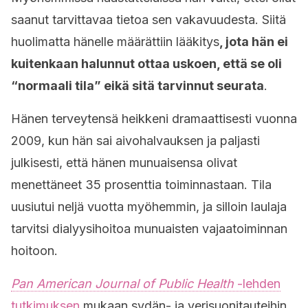
saanut tarvittavaa tietoa sen vakavuudesta. Siitä
huolimatta hänelle määrättiin lääkitys
, jota hän ei
kuitenkaan halunnut ottaa uskoen, että se oli
“normaali tila” eikä sitä tarvinnut seurata
.
Hänen terveytensä heikkeni dramaattisesti vuonna
2009, kun hän sai aivohalvauksen ja paljasti
julkisesti, että hänen munuaisensa olivat
menettäneet 35 prosenttia toiminnastaan. Tila
uusiutui neljä vuotta myöhemmin, ja silloin laulaja
tarvitsi dialyysihoitoa munuaisten vajaatoiminnan
hoitoon.
Pan American Journal of Public Health
-lehden
tutkimuksen
mukaan sydän- ja verisuonitauteihin