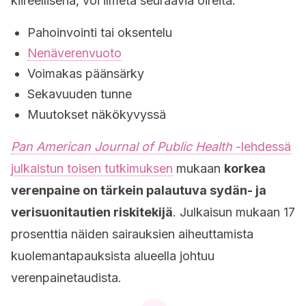
kiireellisenä, voi ilmetä seuraavia oireita:
Pahoinvointi tai oksentelu
Nenäverenvuoto
Voimakas päänsärky
Sekavuuden tunne
Muutokset näkökyvyssä
Pan American Journal of Public Health
-lehdessä
julkaistun toisen tutkimuksen
mukaan
korkea
verenpaine on tärkein palautuva sydän- ja
verisuonitautien riskitekijä
. Julkaisun mukaan 17
prosenttia näiden sairauksien aiheuttamista
kuolemantapauksista alueella johtuu
verenpainetaudista.