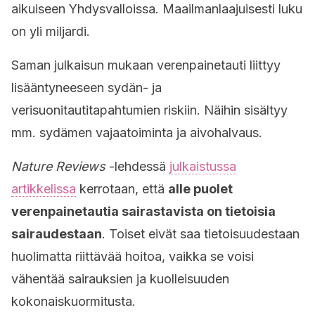
aikuiseen Yhdysvalloissa. Maailmanlaajuisesti luku
on yli miljardi.
Saman julkaisun mukaan verenpainetauti liittyy
lisääntyneeseen sydän- ja
verisuonitautitapahtumien riskiin. Näihin sisältyy
mm. sydämen vajaatoiminta ja aivohalvaus.
Nature Reviews
-lehdessä
julkaistussa
artikkelissa
kerrotaan, että
alle puolet
verenpainetautia sairastavista on tietoisia
sairaudestaan
. Toiset eivät saa tietoisuudestaan
huolimatta riittävää hoitoa, vaikka se voisi
vähentää sairauksien ja kuolleisuuden
kokonaiskuormitusta.