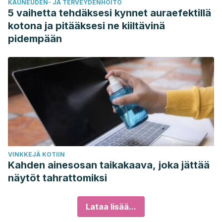
KAUNEUDEN- JA TERVEYDENHOITO
5 vaihetta tehdäksesi kynnet auraefektillä
kotona ja pitääksesi ne kiiltävinä
pidempään
VINKKEJÄ KOTIIN
Kahden ainesosan taikakaava, joka jättää
näytöt tahrattomiksi
Lataa lisää...