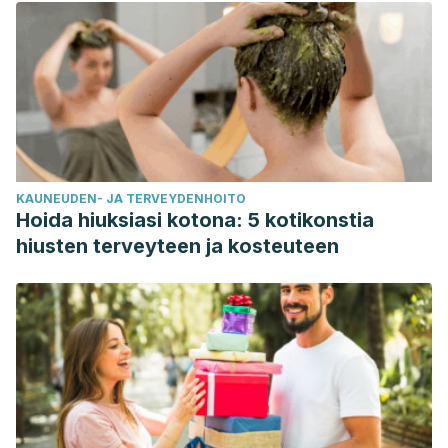
https://doi.org/10.1038/nrdp.2018.14
.
Sosa, Á., Baranchuk, A., López-Santi, R., Wyss, F., Piskorz,
D., Puente, A., Ponte-Negretti, C. I., Muñera-Echeverri, A., &
Piñeiro, D. J. (2022). El control de la hipertensión arterial,
una asignatura pendiente.
Revista Panamericana de Salud
Publica, 46
, e147. Consultado el 25 de mayo de 2023.
https://doi.org/10.26633/RPSP.2022.14
.
KAUNEUDEN- JA TERVEYDENHOITO
Hoida hiuksiasi kotona: 5 kotikonstia
hiusten terveyteen ja kosteuteen