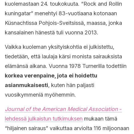
kuolemastaan 24. toukokuuta. “Rock and Rollin
kuningatar” menehtyi 83-vuotiaana kotonaan
Küsnachtissa Pohjois-Sveitsissä, maassa, jonka
kansalainen hänestä tuli vuonna 2013.
Vaikka kuoleman yksityiskohtia ei julkistettu,
tiedetään, että laulaja kärsi monista sairauksista
elämänsä aikana. Vuonna 1978 Turnerilla todettiin
korkea verenpaine, jota
ei hoidettu
asianmukaisesti
, kuten hän paljasti
vuosikymmeniä myöhemmin.
Journal of the American Medical Association
-
lehdessä julkaistun tutkimuksen
mukaan tämä
“hiljainen sairaus” vaikuttaa arviolta 116 miljoonaan