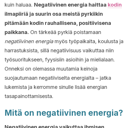
kuin haluaa.
Negatiivinen energia haittaa
kodin
ilmapiiriä ja suurin osa meistä pyrkiikin
pitämään kodin rauhallisena, positiivisena
paikkana.
On tärkeää pyrkiä poistamaan
negatiivinen energia
myös työpaikalta, koulusta ja
harrastuksista, sillä negatiivisuus vaikuttaa niin
työsuoritukseen, fyysisiin asioihin ja mielialaan.
Onneksi on olemassa muutamia keinoja
suojautumaan negatiiviselta energialta – jatka
lukemista ja kerromme sinulle lisää energian
tasapainottamisesta.
Mitä on negatiivinen energia?
Negatiivinen energia vaikuttaa ihmisen