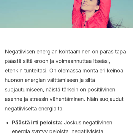
Negatiivisen energian kohtaaminen on paras tapa
päästä siitä eroon ja voimaannuttaa itseäsi,
etenkin tunteitasi. On olemassa monta eri keinoa
huonon energian välttämiseen ja siltä
suojautumiseen, näistä tärkein on positiivinen
asenne ja stressin vähentäminen. Näin suojaudut
negatiiviselta energialta:
Päästä irti peloista:
Joskus negatiivinen
energia syntyy peloista, negatiivisista