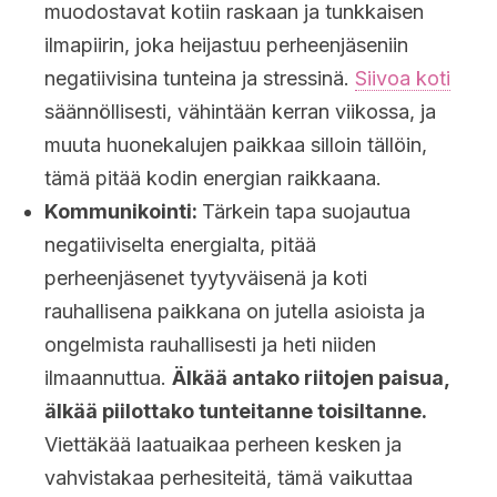
muodostavat kotiin raskaan ja tunkkaisen
ilmapiirin, joka heijastuu perheenjäseniin
negatiivisina tunteina ja stressinä.
Siivoa koti
säännöllisesti, vähintään kerran viikossa, ja
muuta huonekalujen paikkaa silloin tällöin,
tämä pitää kodin energian raikkaana.
Kommunikointi:
Tärkein tapa suojautua
negatiiviselta energialta, pitää
perheenjäsenet tyytyväisenä ja koti
rauhallisena paikkana on jutella asioista ja
ongelmista rauhallisesti ja heti niiden
ilmaannuttua.
Älkää antako riitojen paisua,
älkää piilottako tunteitanne toisiltanne.
Viettäkää laatuaikaa perheen kesken ja
vahvistakaa perhesiteitä, tämä vaikuttaa