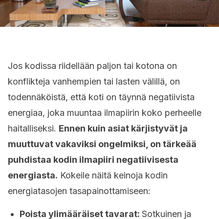
Jos kodissa riidellään paljon tai kotona on
konflikteja vanhempien tai lasten välillä, on
todennäköistä, että koti on täynnä negatiivista
energiaa, joka muuntaa ilmapiirin koko perheelle
haitalliseksi.
Ennen kuin asiat kärjistyvät ja
muuttuvat vakaviksi ongelmiksi, on tärkeää
puhdistaa kodin ilmapiiri negatiivisesta
energiasta.
Kokeile näitä keinoja kodin
energiatasojen tasapainottamiseen:
Poista ylimääräiset tavarat:
Sotkuinen ja