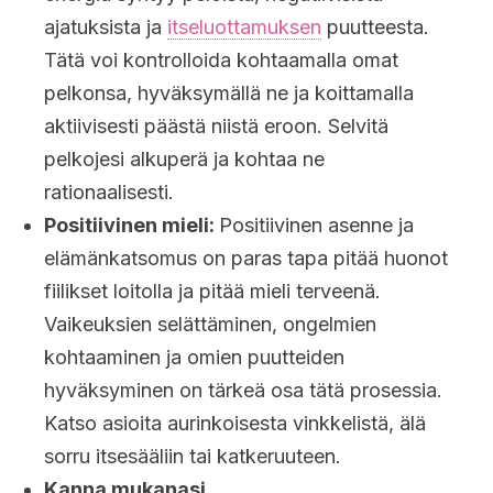
ajatuksista ja
itseluottamuksen
puutteesta.
Tätä voi kontrolloida kohtaamalla omat
pelkonsa, hyväksymällä ne ja koittamalla
aktiivisesti päästä niistä eroon. Selvitä
pelkojesi alkuperä ja kohtaa ne
rationaalisesti.
Positiivinen mieli:
Positiivinen asenne ja
elämänkatsomus on paras tapa pitää huonot
fiilikset loitolla ja pitää mieli terveenä.
Vaikeuksien selättäminen, ongelmien
kohtaaminen ja omien puutteiden
hyväksyminen on tärkeä osa tätä prosessia.
Katso asioita aurinkoisesta vinkkelistä, älä
sorru itsesääliin tai katkeruuteen.
Kanna mukanasi