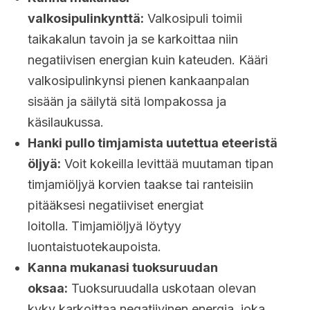
valkosipulinkynttä:
Valkosipuli toimii
taikakalun tavoin ja se karkoittaa niin
negatiivisen energian kuin kateuden. Kääri
valkosipulinkynsi pienen kankaanpalan
sisään ja säilytä sitä lompakossa ja
käsilaukussa.
Hanki pullo timjamista uutettua eteeristä
öljyä:
Voit kokeilla levittää muutaman tipan
timjamiöljyä korvien taakse tai ranteisiin
pitääksesi negatiiviset energiat
loitolla.
Timjamiöljyä löytyy
luontaistuotekaupoista.
Kanna mukanasi tuoksuruudan
oksaa:
Tuoksuruudalla uskotaan olevan
kyky karkoittaa negatiivinen energia, joka