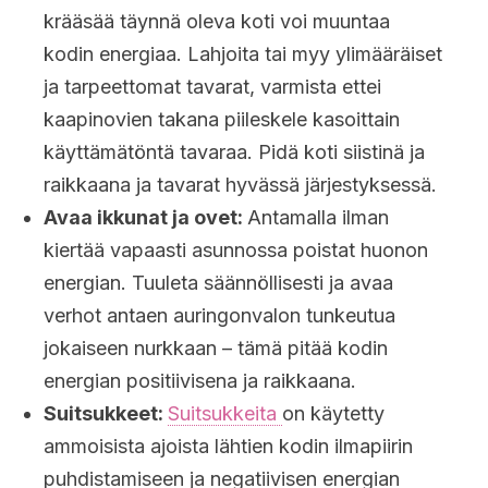
krääsää täynnä oleva koti voi muuntaa
kodin energiaa. Lahjoita tai myy ylimääräiset
ja tarpeettomat tavarat, varmista ettei
kaapinovien takana piileskele kasoittain
käyttämätöntä tavaraa. Pidä koti siistinä ja
raikkaana ja tavarat hyvässä järjestyksessä.
Avaa ikkunat ja ovet:
Antamalla ilman
kiertää vapaasti asunnossa poistat huonon
energian. Tuuleta säännöllisesti ja avaa
verhot antaen auringonvalon tunkeutua
jokaiseen nurkkaan – tämä pitää kodin
energian positiivisena ja raikkaana.
Suitsukkeet:
Suitsukkeita
on käytetty
ammoisista ajoista lähtien kodin ilmapiirin
puhdistamiseen ja negatiivisen energian