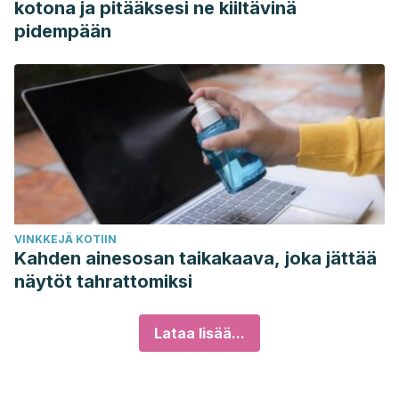
kotona ja pitääksesi ne kiiltävinä
pidempään
VINKKEJÄ KOTIIN
Kahden ainesosan taikakaava, joka jättää
näytöt tahrattomiksi
Lataa lisää...