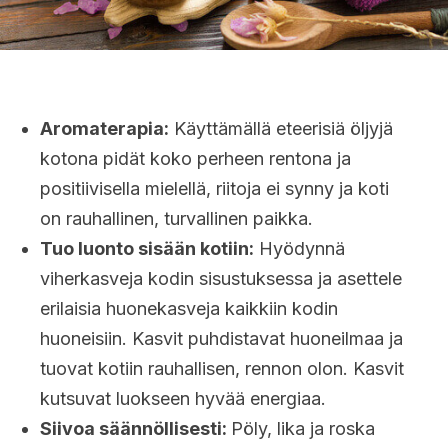
Aromaterapia:
Käyttämällä eteerisiä öljyjä
kotona pidät koko perheen rentona ja
positiivisella mielellä, riitoja ei synny ja koti
on rauhallinen, turvallinen paikka.
Tuo luonto sisään kotiin:
Hyödynnä
viherkasveja kodin sisustuksessa ja asettele
erilaisia huonekasveja kaikkiin kodin
huoneisiin. Kasvit puhdistavat huoneilmaa ja
tuovat kotiin rauhallisen, rennon olon. Kasvit
kutsuvat luokseen hyvää energiaa.
Siivoa säännöllisesti:
Pöly, lika ja roska