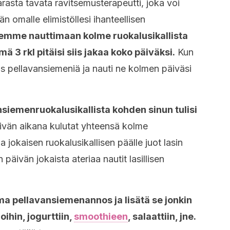
arasta tavata ravitsemusterapeutti, joka voi
n omalle elimistöllesi ihanteellisen
lemme nauttimaan kolme ruokalusikallista
 3 rkl pitäisi siis jakaa koko päiväksi.
Kun
nos pellavansiemeniä ja nauti ne kolmen päiväsi
siemenruokalusikallista kohden sinun tulisi
ivän aikana kulutat yhteensä kolme
 jokaisen ruokalusikallisen päälle juot lasin
 päivän jokaista ateriaa nautit lasillisen
ma pellavansiemenannos ja lisätä se jonkin
hin, jogurttiin,
smoothieen
, salaattiin, jne.