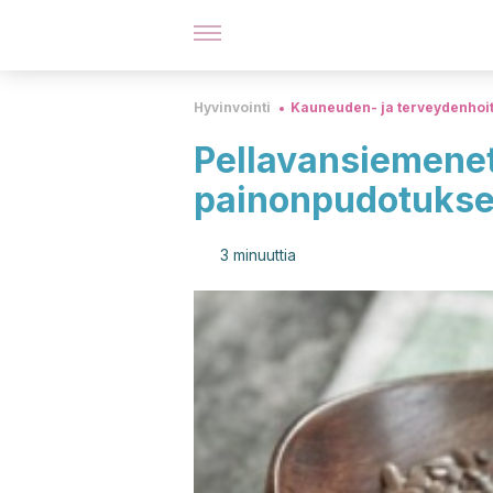
Hyvinvointi
Kauneuden- ja terveydenhoi
Pellavansiemenet
painonpudotuks
3 minuuttia