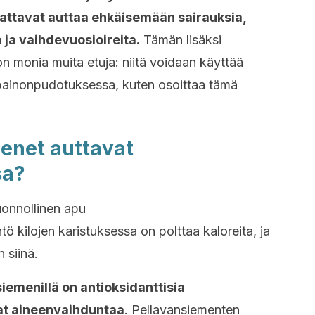
aattavat auttaa ehkäisemään sairauksia,
a ja vaihdevuosioireita.
Tämän lisäksi
on monia muita etuja: niitä voidaan käyttää
 painonpudotuksessa, kuten osoittaa tämä
enet auttavat
sa?
uonnollinen apu
ö kilojen karistuksessa on polttaa kaloreita, ja
 siinä.
iemenillä on antioksidanttisia
at aineenvaihduntaa
. Pellavansiementen