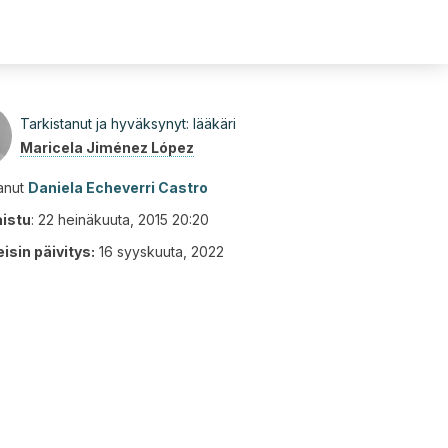
Tarkistanut ja hyväksynyt: lääkäri
Maricela Jiménez López
tanut
Daniela Echeverri Castro
aistu
:
22 heinäkuuta, 2015 20:20
isin päivitys:
16 syyskuuta, 2022