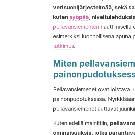
verisuonijärjestelmää, sekä s
kuten
syöpää
, niveltulehduksi
pellavansiementen
nauttimisella 
esimerkiksi luonnollisena apuna
tutkimus
.
Miten pellavansiem
painonpudotukses
Pellavansiemenet ovat loistava l
painonpudotuksessa
.
Nyrkkisäänt
pellavansiemenet auttavat juurikin
Kuten edellä mainittiin,
pellavans
ominaisuuksia, jotka parantav