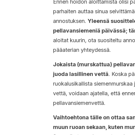
Ennen hoidon aloittamista olisi p
parhaiten auttaa sinua selvittämää
annostuksen.
Yleensä suositte
pellavansiemeniä päivässä; tämä
aloitat kuurin, ota suositeltu an
pääaterian yhteydessä.
Jokaista (murskattua) pellavan
juoda lasillinen vettä
. Koska pä
ruokalusikallista siemenmurskaa ja
vettä, voidaan ajatella, että ennen
pellavansiemenvettä.
Vaihtoehtona tälle on ottaa sa
muun ruoan sekaan, kuten muroi