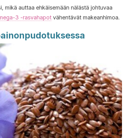
ksi, mikä auttaa ehkäisemään nälästä johtuvaa
mega-3 -rasvahapot
vähentävät makeanhimoa.
painonpudotuksessa