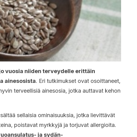
o vuosia niiden terveydelle erittäin
ja ainesosista
. Eri tutkimukset ovat osoittaneet,
hyvin terveellisiä ainesosia, jotka auttavat kehon
ltää sellaisia ominaisuuksia, jotka lievittävät
eina, poistavat myrkkyjä ja torjuvat allergioita.
uoansulatus- ja sydän-