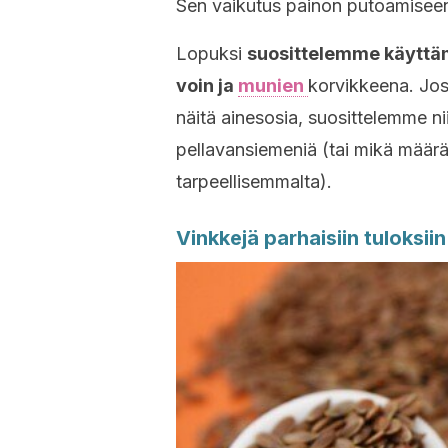
Sen vaikutus painon putoamiseen
Lopuksi
suosittelemme käyttäm
voin ja
munien
korvikkeena. Jos 
näitä ainesosia, suosittelemme ni
pellavansiemeniä (tai mikä määrä
tarpeellisemmalta).
Vinkkejä parhaisiin tuloksiin