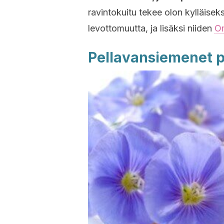
ravintokuitu tekee olon kylläise
levottomuutta, ja lisäksi niiden
O
Pellavansiemenet 