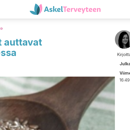
to
 auttavat
essa
Kirjoit
Julk
Viime
16:49