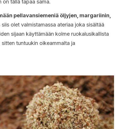
 on tällä tapaa sama.
ään pellavansiemeniä öljyjen, margariinin,
siis olet valmistamassa ateriaa joka sisältää
iden sijaan käyttämään kolme ruokalusikallista
 sitten tuntuukin oikeammalta ja