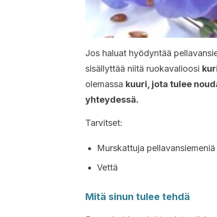
Jos haluat hyödyntää pellavansiem
sisällyttää niitä ruokavalioosi
kur
olemassa
kuuri, jota tulee nou
yhteydessä.
Tarvitset:
Murskattuja pellavansiemeniä
Vettä
Mitä sinun tulee tehdä