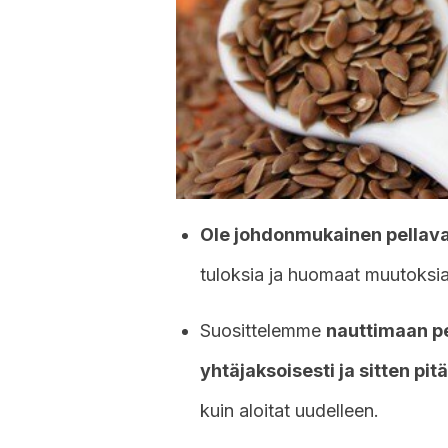
Ole johdonmukainen pellav
tuloksia ja huomaat muutoksi
Suosittelemme
nauttimaan p
yhtäjaksoisesti ja sitten pi
kuin aloitat uudelleen.