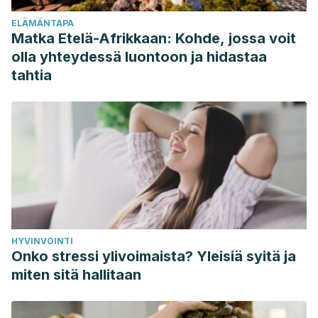
Houston, T. L
. (1974), Foundations of interpersonal
ELÄMÄNTAPA
attraction, Nueva York: Academic Press.
Matka Etelä-Afrikkaan: Kohde, jossa voit
Soto Ferraris, R.
(2015). Factores que intervienen en la
olla yhteydessä luontoon ja hidastaa
elección de pareja de jóvenes mexicanos.
Revista REDES
,
tahtia
(32), 71–84. Recuperado a partir de
https://redesdigital.com/index.php/redes/article/view/180
Walster, E.
(1971), Passionate love. In B. Murstein (Ed.),
Theories of attraction and love. Nueva York: Springer Publ.
HYVINVOINTI
Onko stressi ylivoimaista? Yleisiä syitä ja
miten sitä hallitaan