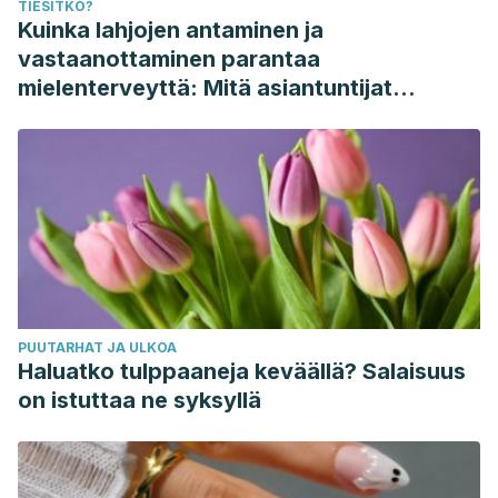
TIESITKÖ?
Kuinka lahjojen antaminen ja
vastaanottaminen parantaa
mielenterveyttä: Mitä asiantuntijat
sanovat
PUUTARHAT JA ULKOA
Haluatko tulppaaneja keväällä? Salaisuus
on istuttaa ne syksyllä