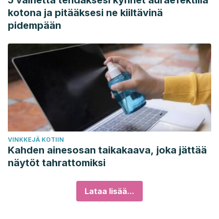
5 vaihetta tehdäksesi kynnet auraefektillä
kotona ja pitääksesi ne kiiltävinä
pidempään
VINKKEJÄ KOTIIN
Kahden ainesosan taikakaava, joka jättää
näytöt tahrattomiksi
Lataa lisää...