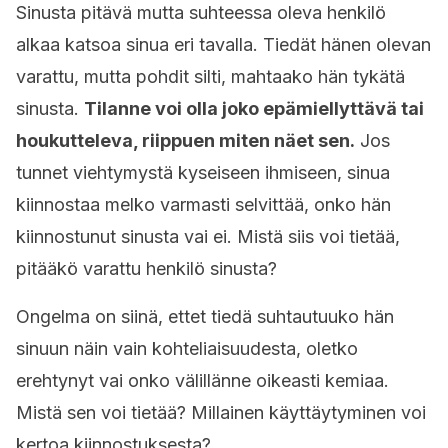
Sinusta pitävä mutta suhteessa oleva henkilö
alkaa katsoa sinua eri tavalla. Tiedät hänen olevan
varattu, mutta pohdit silti, mahtaako hän tykätä
sinusta.
Tilanne voi olla joko epämiellyttävä tai
houkutteleva, riippuen miten näet sen.
Jos
tunnet viehtymystä kyseiseen ihmiseen, sinua
kiinnostaa melko varmasti selvittää, onko hän
kiinnostunut sinusta vai ei. Mistä siis voi tietää,
pitääkö varattu henkilö sinusta?
Ongelma on siinä, ettet tiedä suhtautuuko hän
sinuun näin vain kohteliaisuudesta, oletko
erehtynyt vai onko välillänne oikeasti kemiaa.
Mistä sen voi tietää? Millainen käyttäytyminen voi
kertoa kiinnostuksesta?