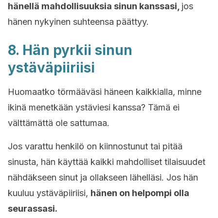
hänellä mahdollisuuksia sinun kanssasi,
jos
hänen nykyinen suhteensa päättyy.
8. Hän pyrkii sinun
ystäväpiiriisi
Huomaatko törmääväsi häneen kaikkialla, minne
ikinä menetkään ystäviesi kanssa? Tämä ei
välttämättä ole sattumaa.
Jos varattu henkilö on kiinnostunut tai pitää
sinusta, hän käyttää kaikki mahdolliset tilaisuudet
nähdäkseen sinut ja ollakseen lähelläsi. Jos hän
kuuluu ystäväpiiriisi,
hänen on helpompi olla
seurassasi.