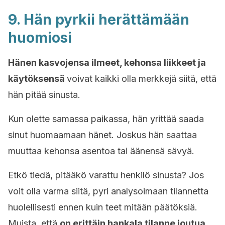
9. Hän pyrkii herättämään
huomiosi
Hänen kasvojensa ilmeet, kehonsa liikkeet ja
käytöksensä
voivat kaikki olla merkkejä siitä, että
hän pitää sinusta.
Kun olette samassa paikassa, hän yrittää saada
sinut huomaamaan hänet. Joskus hän saattaa
muuttaa kehonsa asentoa tai äänensä sävyä.
Etkö tiedä, pitääkö varattu henkilö sinusta? Jos
voit olla varma siitä, pyri analysoimaan tilannetta
huolellisesti ennen kuin teet mitään päätöksiä.
Muista, että
on erittäin hankala tilanne joutua