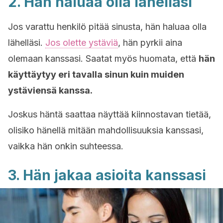
2. Hän haluaa olla lähelläsi
Jos varattu henkilö pitää sinusta, hän haluaa olla
lähelläsi.
Jos olette ystäviä
, hän pyrkii aina
olemaan kanssasi. Saatat myös huomata, että
hän
käyttäytyy eri tavalla sinun kuin muiden
ystäviensä kanssa.
Joskus häntä saattaa näyttää kiinnostavan tietää,
olisiko hänellä mitään mahdollisuuksia kanssasi,
vaikka hän onkin suhteessa.
3. Hän jakaa asioita kanssasi