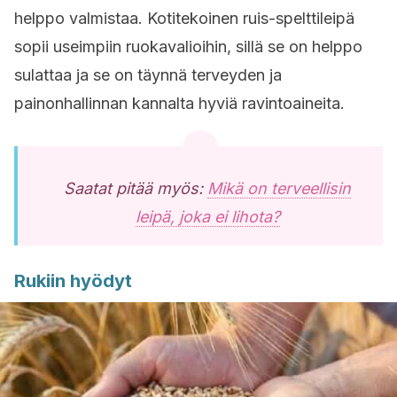
helppo valmistaa. Kotitekoinen ruis-spelttileipä
sopii useimpiin ruokavalioihin, sillä se on helppo
sulattaa ja se on täynnä terveyden ja
painonhallinnan kannalta hyviä ravintoaineita.
Saatat pitää myös:
Mikä on terveellisin
leipä, joka ei lihota?
Rukiin hyödyt