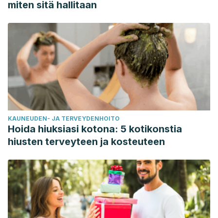
miten sitä hallitaan
Skrabanja, V., Kovac, B., Golob, T., Liljeberg Elmståhl, H. G.
M., Björck, I. M. E., & Kreft, I. (2001). Effect of spelt wheat
flour and kernel on bread composition and nutritional
characteristics. Journal of Agricultural and Food Chemistry.
https://doi.org/10.1021/jf000819w
KAUNEUDEN- JA TERVEYDENHOITO
Hoida hiuksiasi kotona: 5 kotikonstia
hiusten terveyteen ja kosteuteen