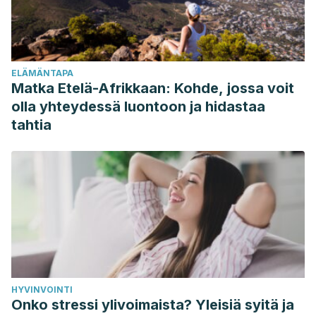
https://doi.org/10.1093/jn/130.9.2215
Holma, R., Hongisto, S.-M., Saxelin, M., & Korpela, R. (2010).
Constipation Is Relieved More by Rye Bread Than Wheat
ELÄMÄNTAPA
Bread or Laxatives without Increased Adverse
Matka Etelä-Afrikkaan: Kohde, jossa voit
Gastrointestinal Effects. The Journal of Nutrition.
olla yhteydessä luontoon ja hidastaa
https://doi.org/10.3945/jn.109.118570
tahtia
Gawlik-Dziki, U., Świeca, M., & Dziki, D. (2012). Comparison
of phenolic acids profile and antioxidant potential of six
varieties of spelt (Triticum spelta L.). Journal of Agricultural
and Food Chemistry. https://doi.org/10.1021/jf3011239
Ruibal-Mendieta, N. L., Delacroix, D. L., Mignolet, E., Pycke,
J. M., Marques, C., Rozenberg, R., … Larondelle, Y. (2005).
Spelt (Triticum aestivum ssp. spelta) as a source of
breadmaking flours and bran naturally enriched in oleic
HYVINVOINTI
acid and minerals but not phytic acid. Journal of Agricultural
Onko stressi ylivoimaista? Yleisiä syitä ja
and Food Chemistry. https://doi.org/10.1021/jf048506e