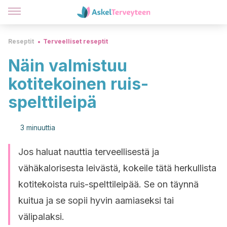
Reseptit
Terveelliset reseptit
Näin valmistuu
kotitekoinen ruis-
spelttileipä
3 minuuttia
Jos haluat nauttia terveellisestä ja
vähäkalorisesta leivästä, kokeile tätä herkullista
kotitekoista ruis-spelttileipää. Se on täynnä
kuitua ja se sopii hyvin aamiaseksi tai
välipalaksi.