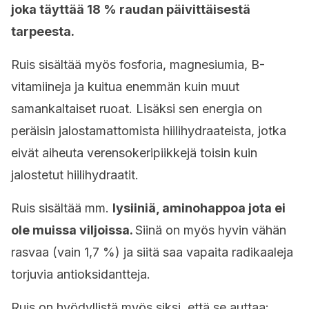
joka täyttää 18 % raudan päivittäisestä
tarpeesta.
Ruis sisältää myös fosforia, magnesiumia, B-
vitamiineja ja kuitua enemmän kuin muut
samankaltaiset ruoat. Lisäksi sen energia on
peräisin jalostamattomista hiilihydraateista, jotka
eivät aiheuta verensokeripiikkejä toisin kuin
jalostetut hiilihydraatit.
Ruis sisältää mm.
lysiiniä, aminohappoa jota ei
ole muissa viljoissa.
Siinä on myös hyvin vähän
rasvaa (vain 1,7 %) ja siitä saa vapaita radikaaleja
torjuvia antioksidantteja.
Ruis on hyödyllistä myös siksi, että se auttaa: