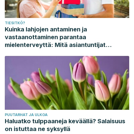
TIESITKÖ?
Kuinka lahjojen antaminen ja
vastaanottaminen parantaa
mielenterveyttä: Mitä asiantuntijat
sanovat
PUUTARHAT JA ULKOA
Haluatko tulppaaneja keväällä? Salaisuus
on istuttaa ne syksyllä