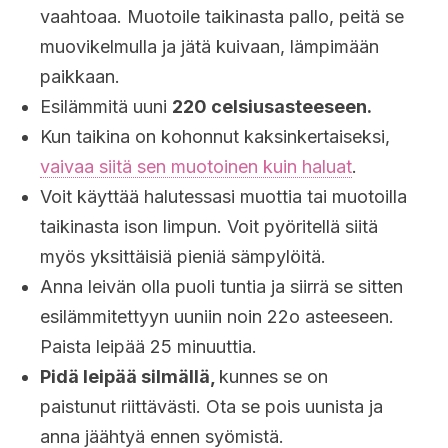
vaahtoaa. Muotoile taikinasta pallo, peitä se
muovikelmulla ja jätä kuivaan, lämpimään
paikkaan.
Esilämmitä uuni
220 celsiusasteeseen.
Kun taikina on kohonnut kaksinkertaiseksi,
vaivaa siitä sen muotoinen kuin haluat
.
Voit käyttää halutessasi muottia tai muotoilla
taikinasta ison limpun. Voit pyöritellä siitä
myös yksittäisiä pieniä sämpylöitä.
Anna leivän olla puoli tuntia ja siirrä se sitten
esilämmitettyyn uuniin noin 22o asteeseen.
Paista leipää 25 minuuttia.
Pidä leipää silmällä,
kunnes se on
paistunut riittävästi. Ota se pois uunista ja
anna jäähtyä ennen syömistä.