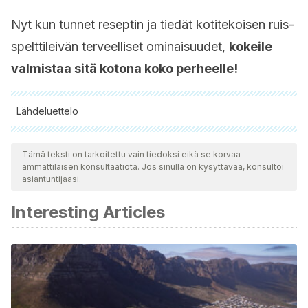
Nyt kun tunnet reseptin ja tiedät kotitekoisen ruis-
spelttileivän terveelliset ominaisuudet,
kokeile
valmistaa sitä kotona koko perheelle!
Lähdeluettelo
Kaikki lainatut lähteet tarkistettiin perusteellisesti tiimimme
toimesta varmistaaksemme niiden laadun, luotettavuuden,
Tämä teksti on tarkoitettu vain tiedoksi eikä se korvaa
ammattilaisen konsultaatiota. Jos sinulla on kysyttävää, konsultoi
ajantasaisuuden ja pätevyyden. Tämän artikkelin bibliografia
asiantuntijaasi.
katsottiin luotettavaksi ja akateemisesti tai tieteellisesti tarkaksi.
Interesting Articles
Gråsten, S. M., Juntunen, K. S., Poutanen, K. S., Gylling, H.
K., Miettinen, T. A., & Mykkänen, H. M. (2018). Rye Bread
Improves Bowel Function and Decreases the
Concentrations of Some Compounds That Are Putative
Colon Cancer Risk Markers in Middle-Aged Women and
Men. The Journal of Nutrition.