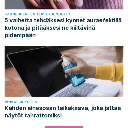
KAUNEUDEN- JA TERVEYDENHOITO
5 vaihetta tehdäksesi kynnet auraefektillä
kotona ja pitääksesi ne kiiltävinä
pidempään
VINKKEJÄ KOTIIN
Kahden ainesosan taikakaava, joka jättää
näytöt tahrattomiksi