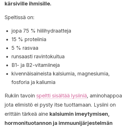
kärsiville ihmisille.
Speltissä on:
jopa 75 % hiilihydraatteja
15 % proteiinia
5 % rasvaa
runsaasti ravintokuitua
B1- ja B2-vitamiineja
kivennäisaineista kalsiumia, magnesiumia,
fosforia ja kaliumia
Rukiin tavoin
speltti sisältää lysiiniä
, aminohappoa
jota elimistö ei pysty itse tuottamaan. Lysiini on
erittäin tärkeä aine
kalsiumin imeytymisen,
hormonituotannon ja immuunijärjestelmän