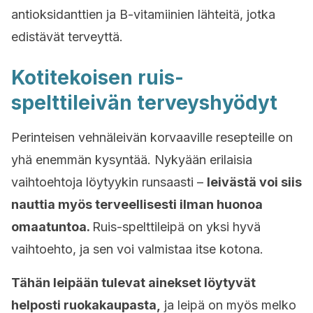
antioksidanttien ja B-vitamiinien lähteitä, jotka
edistävät terveyttä.
Kotitekoisen ruis-
spelttileivän terveyshyödyt
Perinteisen vehnäleivän korvaaville resepteille on
yhä enemmän kysyntää. Nykyään erilaisia
vaihtoehtoja löytyykin runsaasti
–
leivästä voi siis
nauttia myös terveellisesti ilman huonoa
omaatuntoa.
Ruis-spelttileipä on yksi hyvä
vaihtoehto, ja sen voi valmistaa itse kotona.
Tähän leipään tulevat ainekset löytyvät
helposti ruokakaupasta,
ja leipä on myös melko