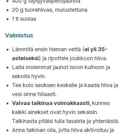
400 g täysjyväspelttijauhoa
20 g tuorehiivaa, murustettuna
1 tl suolaa
Valmistus
Lämmitä ensin hieman vettä (
ei yli 35-
asteiseksi
) ja ripottele joukkoon hiiva.
Laita molemmat jauhot isoon kulhoon ja
sekoita hyvin.
Tee kolo seoksen keskelle ja kaada hiiva ja
vesi sinne hitaasti.
Vaivaa taikinaa voimakkaasti,
kunnes
kaikki ainekset ovat hyvin sekaisin.
Taikinasta pitäisi tulla tasaista ja yhtenäistä.
Anna taikinan olla, jotta hiiva aktivoituu ja