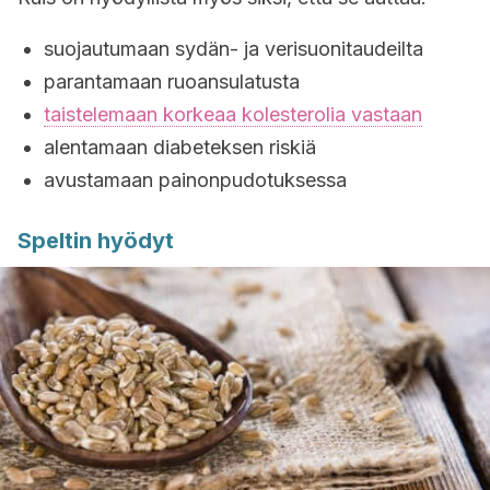
suojautumaan sydän- ja verisuonitaudeilta
parantamaan ruoansulatusta
taistelemaan korkeaa kolesterolia vastaan
alentamaan diabeteksen riskiä
avustamaan painonpudotuksessa
Speltin hyödyt