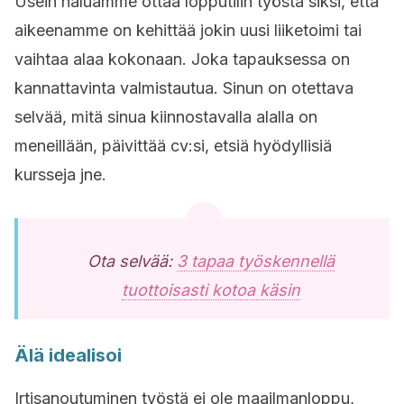
Usein haluamme ottaa lopputilin työstä siksi, että
aikeenamme on kehittää jokin uusi liiketoimi tai
vaihtaa alaa kokonaan. Joka tapauksessa on
kannattavinta valmistautua. Sinun on otettava
selvää, mitä sinua kiinnostavalla alalla on
meneillään, päivittää cv:si, etsiä hyödyllisiä
kursseja jne.
Ota selvää:
3 tapaa työskennellä
tuottoisasti kotoa käsin
Älä idealisoi
Irtisanoutuminen työstä ei ole maailmanloppu,