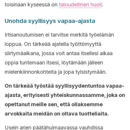
toisinaan kyseessä on
taloudellinen huoli
.
Unohda syyllisyys vapaa-ajasta
Irtisanoutumisen ei tarvitse merkitä työelämän
loppua. On tärkeää ajatella työttömyyttä
siirtymäaikana, jossa voit antaa itsellesi aikaa
oppia tuntemaan itsesi, löytämään jälleen
mielenkiinnonkohteita ja jopa tylsistymään.
On tärkeää työstää syyllisyydentuntoa vapaa-
ajasta, erityisesti yhteiskunnassamme, joka on
opettanut meille sen, että ollaksemme
arvokkaita meidän on oltava tuotteliaita.
Usein arjen päätähuimaavassa vauhdissa