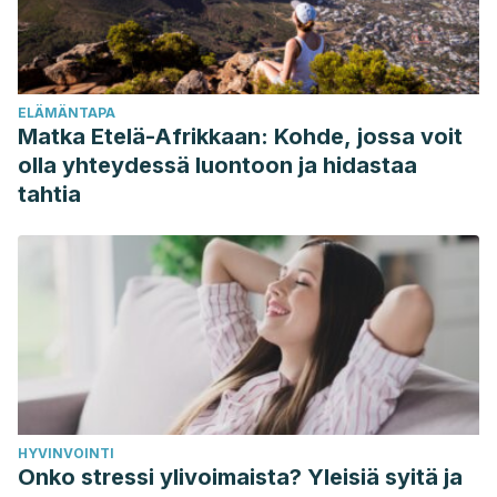
Cantero-Téllez, Elizabeth Alicia, & Ramírez-Páez, José
Antonio (2009). Factores psicosociales y depresión
laboral: una revisión. Revista Médica del Instituto Mexicano
ELÄMÄNTAPA
del Seguro Social, 47(6),627-636.[fecha de Consulta 26
Matka Etelä-Afrikkaan: Kohde, jossa voit
de Abril de 2021]. ISSN: 0443-5117. Disponible en:
olla yhteydessä luontoon ja hidastaa
https://www.redalyc.org/articulo.oa?id=457745517008
tahtia
HYVINVOINTI
Onko stressi ylivoimaista? Yleisiä syitä ja