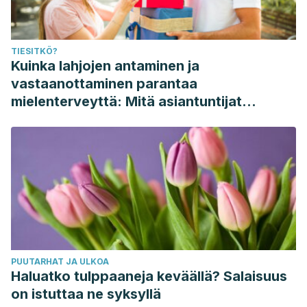
TIESITKÖ?
Kuinka lahjojen antaminen ja
vastaanottaminen parantaa
mielenterveyttä: Mitä asiantuntijat
sanovat
PUUTARHAT JA ULKOA
Haluatko tulppaaneja keväällä? Salaisuus
on istuttaa ne syksyllä