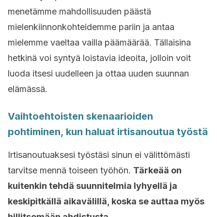
menetämme mahdollisuuden päästä
mielenkiinnonkohteidemme pariin ja antaa
mielemme vaeltaa vailla päämäärää. Tällaisina
hetkinä voi syntyä loistavia ideoita, jolloin voit
luoda itsesi uudelleen ja ottaa uuden suunnan
elämässä.
Vaihtoehtoisten skenaarioiden
pohtiminen, kun haluat irtisanoutua työstä
Irtisanoutuaksesi työstäsi sinun ei välittömästi
tarvitse mennä toiseen työhön.
Tärkeää on
kuitenkin tehdä suunnitelmia lyhyellä ja
keskipitkällä aikavälillä, koska se auttaa myös
hillitsemään ahdistusta.