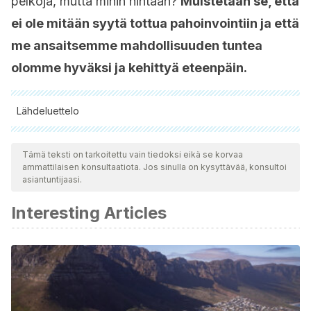
pelkoja, mutta mihin hintaan?
Muistetaan se, että
ei ole mitään syytä tottua pahoinvointiin ja että
me ansaitsemme mahdollisuuden tuntea
olomme hyväksi ja kehittyä eteenpäin.
Lähdeluettelo
Kaikki lainatut lähteet tarkistettiin perusteellisesti tiimimme
toimesta varmistaaksemme niiden laadun, luotettavuuden,
Tämä teksti on tarkoitettu vain tiedoksi eikä se korvaa
ammattilaisen konsultaatiota. Jos sinulla on kysyttävää, konsultoi
ajantasaisuuden ja pätevyyden. Tämän artikkelin bibliografia
asiantuntijaasi.
katsottiin luotettavaksi ja akateemisesti tai tieteellisesti tarkaksi.
Interesting Articles
Ansoleaga Moreno, E., & Miranda-Hiriart, G. (2014).
Depresión y condiciones de trabajo: revisión actualizada
de la investigación.
Revista Costarricense De
Psicología
,
33
(1), 1-14. Recuperado a partir de
http://www.rcps-
cr.org/openjournal/index.php/RCPs/article/view/29