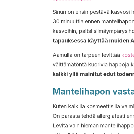
Sinun on ensin pestävä kasvosi hu
30 minuuttia ennen mantelihapon le
kasvoihin, paitsi silmäympärysihol
tapauksessa käyttää muiden A
Aamulla on tarpeen levittää
kost
välttämätöntä kuorivia happoja 
kaikki yllä mainitut edut tode
Mantelihapon vast
Kuten kaikilla kosmeettisilla valm
On parasta tehdä allergiatesti enne
Levitä vain hieman mantelihappo