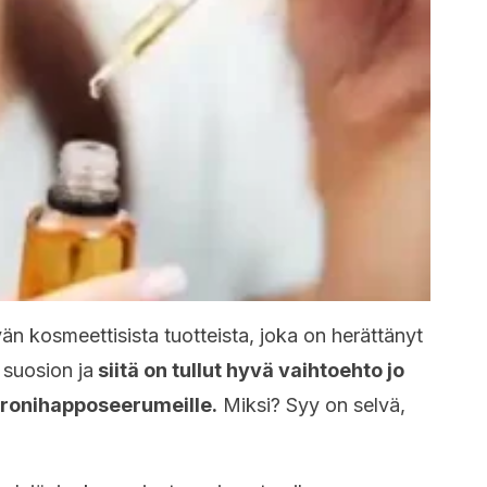
n kosmeettisista tuotteista, joka on herättänyt
 suosion ja
siitä on tullut hyvä vaihtoehto jo
luronihapposeerumeille.
Miksi? Syy on selvä,