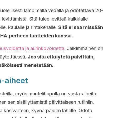
olellisesti lämpimällä vedellä ja odotettava 20-
vittämistä. Sitä tulee levittää kaikkialle
le, kaulalle ja rintakehälle.
Sitä ei saa missään
HA-perheen tuotteiden kanssa.
eusvoidetta ja aurinkovoidetta
. Jälkimmäinen on
käytettäessä.
Jos sitä ei käytetä päivittäin,
nnäköisesti menetetään.
a-aiheet
isteilla, myös mantelihapolla on vasta-aiheita.
n sen sisällyttämistä päivittäiseen rutiiniin.
a käsivarteen, kyynärpäiden lähelle. Odota