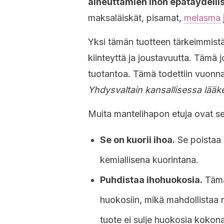
aiheuttamien ihon epätäydelli
maksaläiskät, pisamat,
melasma
Yksi tämän tuotteen tärkeimmistä 
kiinteyttä ja joustavuutta. Tämä j
tuotantoa. Tämä todettiin vuonna
Yhdysvaltain kansallisessa lääke
Muita mantelihapon etuja ovat s
Se on kuorii ihoa.
Se poistaa k
kemiallisena kuorintana.
Puhdistaa ihohuokosia.
Tämä
huokosiin, mikä mahdollistaa 
tuote ei sulje huokosia koko