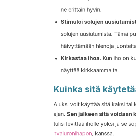
ne erittäin hyvin.
Stimuloi solujen uusiutumis
solujen uusiutumista. Tämä pu
häivyttämään hienoja juonteita
Kirkastaa ihoa.
Kun iho on kuo
näyttää kirkkaammalta.
Kuinka sitä käytet
Aluksi voit käyttää sitä kaksi t
ajan.
Sen jälkeen sitä voidaan k
tulisi levittää iholle yöksi ja se
hyaluronihapon
, kanssa.