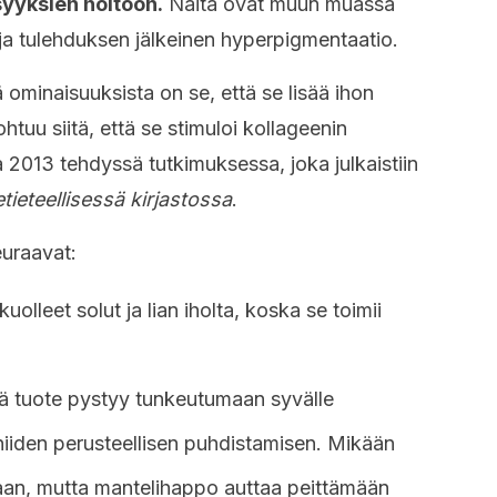
syyksien hoitoon.
Näitä ovat muun muassa
ja tulehduksen jälkeinen hyperpigmentaatio.
ominaisuuksista on se, että se lisää ihon
ohtuu siitä, että se stimuloi kollageenin
 2013 tehdyssä tutkimuksessa, joka julkaistiin
tieteellisessä kirjastossa
.
euraavat:
uolleet solut ja lian iholta, koska se toimii
 tuote pystyy tunkeutumaan syvälle
niiden perusteellisen puhdistamisen. Mikään
naan, mutta mantelihappo auttaa peittämään