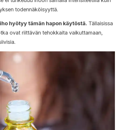
se ei tunkeudu ihoon samalla intensiteetillä kuin
yksen todennäköisyyttä.
 iho hyötyy tämän hapon käytöstä.
Tällaisissa
jotka ovat riittävän tehokkaita vaikuttamaan,
iivisia.