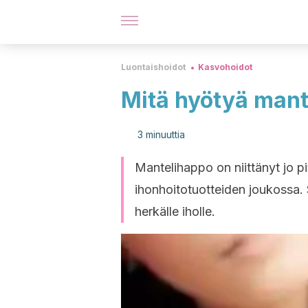
Luontaishoidot
Kasvohoidot
Mitä hyötyä mant
3 minuuttia
Mantelihappo on niittänyt jo p
ihonhoitotuotteiden joukossa. S
herkälle iholle.