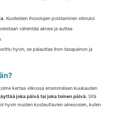
ta.
Kuolleiden ihosolujen poistaminen stimuloi
olestaan ​​vähentää aknea ja auttaa
.
rittu hyvin, se palauttaa ihon tasapainon ja
ään?
ai kolme kertaa viikossa ensimmäisen kuukauden
äyttää joka päivä tai joka toinen päivä.
Sitä
 sopii hyvin muiden kosteuttavien ainesosien, kuten