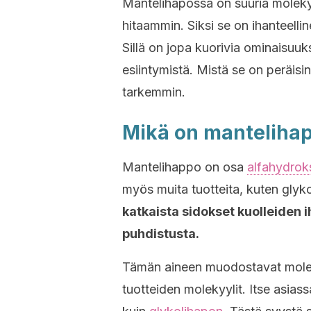
Mantelihapossa on suuria moleky
hitaammin. Siksi se on ihanteelline
Sillä on jopa kuorivia ominaisuuk
esiintymistä. Mistä se on peräisi
tarkemmin.
Mikä on manteliha
Mantelihappo on osa
alfahydrok
myös muita tuotteita, kuten gly
katkaista sidokset kuolleiden 
puhdistusta.
Tämän aineen muodostavat molek
tuotteiden molekyylit. Itse asias