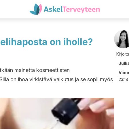
elihaposta on iholle?
Kirjoit
Julk
itkään mainetta kosmeettisten
Viime
illä on ihoa virkistävä vaikutus ja se sopii myös
23:18