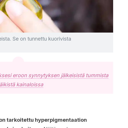
sta. Se on tunnettu kuorivista
ksesi eroon synnytyksen jälkeisistä tummista
läikistä kainaloissa
 on tarkoitettu hyperpigmentaation