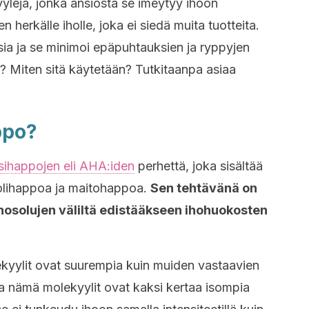
ylejä, jonka ansiosta se imeytyy ihoon
n herkälle iholle, joka ei siedä muita tuotteita.
sia ja se minimoi epäpuhtauksien ja ryppyjen
n? Miten sitä käytetään? Tutkitaanpa asiaa
ppo?
sihappojen eli AHA:iden
perhettä, joka sisältää
kolihappoa ja maitohappoa.
Sen tehtävänä on
ihosolujen väliltä edistääkseen ihohuokosten
yylit ovat suurempia kuin muiden vastaavien
sa nämä molekyylit ovat kaksi kertaa isompia