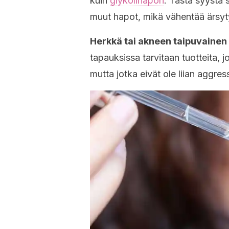
kuin
glykolihapon
. Tästä syystä 
muut hapot, mikä vähentää ärsyt
Herkkä tai akneen taipuvainen
tapauksissa tarvitaan tuotteita, 
mutta jotka eivät ole liian aggress