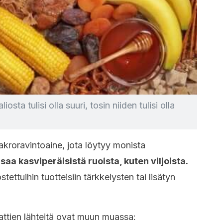
sta tulisi olla suuri, tosin niiden tulisi olla
akroravintoaine, jota löytyy monista
saa kasviperäisistä ruoista, kuten viljoista.
stettuihin tuotteisiin tärkkelysten tai lisätyn
raattien lähteitä ovat muun muassa: