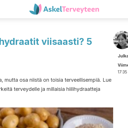
ihydraatit viisaasti? 5
Julk
Viime
17:35
sia, mutta osa niistä on toisia terveellisempiä. Lue
rkeitä terveydelle ja millaisia hiilihydraatteja