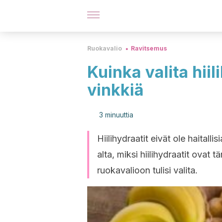
Ruokavalio
Ravitsemus
Kuinka valita hiil
vinkkiä
3 minuuttia
Hiilihydraatit eivät ole haitalli
alta, miksi hiilihydraatit ovat tä
ruokavalioon tulisi valita.