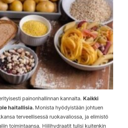
erityisesti painonhallinnan kannalta.
Kaikki
le haitallisia.
Monista hyödyistään johtuen
kkansa terveellisessä ruokavaliossa, ja elimistö
liin toimintaansa. Hiilihydraatit tulisi kuitenkin