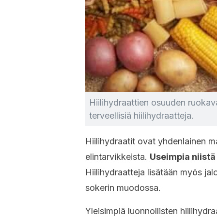
Hiilihydraattien osuuden ruokavalio
terveellisiä hiilihydraatteja.
Hiilihydraatit ovat yhdenlainen m
elintarvikkeista.
Useimpia niistä 
Hiilihydraatteja lisätään myös jalo
sokerin muodossa.
Yleisimpiä luonnollisten hiilihyd