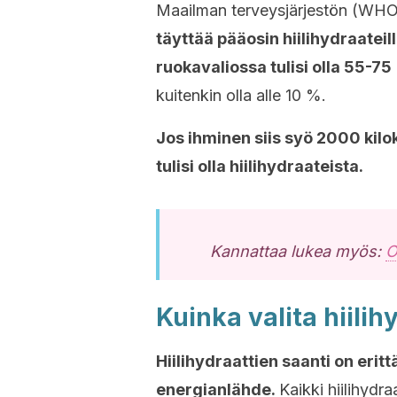
Maailman terveysjärjestön (WHO
täyttää pääosin hiilihydraateil
ruokavaliossa tulisi olla 55-75
kuitenkin olla alle 10 %.
Jos ihminen siis syö 2000 kilok
tulisi olla hiilihydraateista.
Kannattaa lukea myös:
O
Kuinka valita hiilih
Hiilihydraattien saanti on erit
energianlähde.
Kaikki hiilihydra