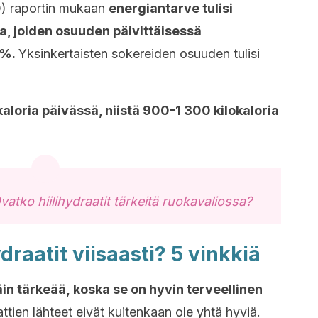
) raportin mukaan
energiantarve tulisi
la, joiden osuuden päivittäisessä
 %.
Yksinkertaisten sokereiden osuuden tulisi
aloria päivässä, niistä 900-1 300 kilokaloria
vatko hiilihydraatit tärkeitä ruokavaliossa?
ydraatit viisaasti? 5 vinkkiä
täin tärkeää, koska se on hyvin terveellinen
attien lähteet eivät kuitenkaan ole yhtä hyviä.