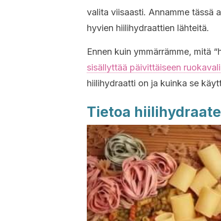
valita viisaasti. Annamme tässä art
hyvien hiilihydraattien lähteitä.
Ennen kuin ymmärrämme, mitä “hyv
sisällyttää päivittäiseen ruokaval
hiilihydraatti on ja kuinka se käy
Tietoa hiilihydraate