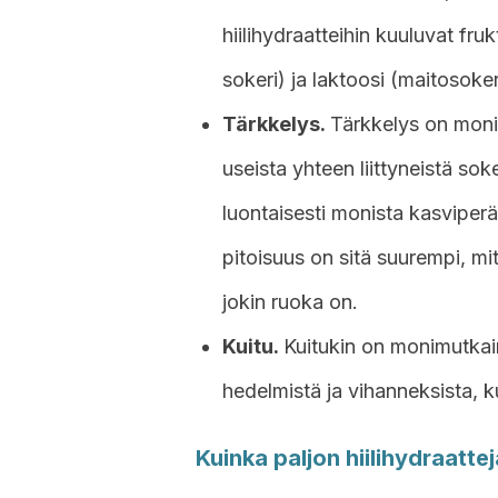
hiilihydraatteihin kuuluvat fru
sokeri) ja laktoosi (maitosoker
Tärkkelys.
Tärkkelys on monim
useista yhteen liittyneistä so
luontaisesti monista kasviperä
pitoisuus on sitä suurempi, m
jokin ruoka on.
Kuitu.
Kuitukin on monimutkaine
hedelmistä ja vihanneksista, k
Kuinka paljon hiilihydraatte