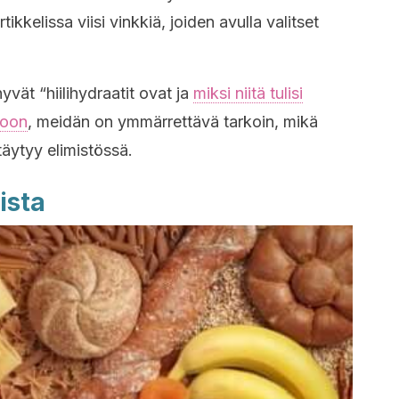
ikkelissa viisi vinkkiä, joiden avulla valitset
ät “hiilihydraatit ovat ja
miksi niitä tulisi
ioon
, meidän on ymmärrettävä tarkoin, mikä
ttäytyy elimistössä.
ista