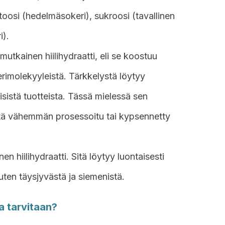
ktoosi (hedelmäsokeri), sukroosi (tavallinen
i).
utkainen hiilihydraatti, eli se koostuu
kerimolekyyleistä. Tärkkelystä löytyy
isistä tuotteista. Tässä mielessä sen
itä vähemmän prosessoitu tai kypsennetty
n hiilihydraatti. Sitä löytyy luontaisesti
uten täysjyvästä ja siemenistä.
ja tarvitaan?