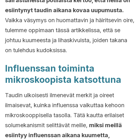
sairastuneista potilaista kertoo, että heillä on
esiintynyt taudin aikana kovaa uupumusta.
Vaikka väsymys on huomattavin ja häiritsevin oire,
tulemme oppimaan tässä artikkelissa, että se
johtuu kuumeesta ja lihaskivuista, joiden takana
on tulehdus kudoksissa.
Influenssan toiminta
mikroskoopista katsottuna
Taudin ulkoisesti ilmenevät merkit ja oireet
ilmaisevat, kuinka influenssa vaikuttaa kehoon
mikroskooppisella tasolla. Tätä kautta erilaiset
solumekanismit selittävät meille,
miksi meillä
esiintyy influenssan aikana kuumetta,