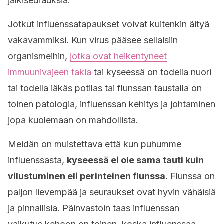
jälkiseurauksia.
Jotkut influenssatapaukset voivat kuitenkin äityä
vakavammiksi. Kun virus pääsee sellaisiin
organismeihin,
jotka ovat heikentyneet
immuunivajeen takia
tai kyseessä on todella nuori
tai todella iäkäs potilas tai flunssan taustalla on
toinen patologia, influenssan kehitys ja johtaminen
jopa kuolemaan on mahdollista.
Meidän on muistettava että kun puhumme
influenssasta,
kyseessä ei ole sama tauti kuin
vilustuminen eli perinteinen flunssa.
Flunssa on
paljon lievempää ja seuraukset ovat hyvin vähäisiä
ja pinnallisia. Päinvastoin taas influenssan