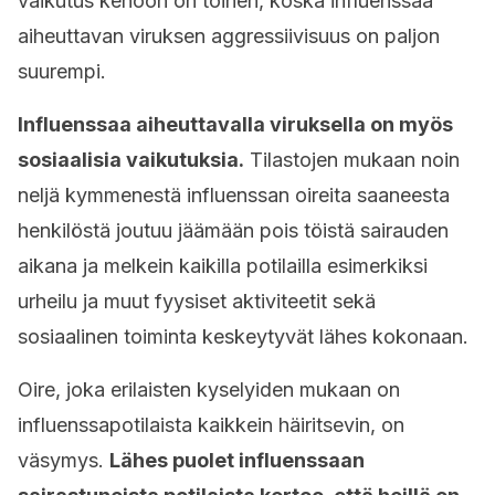
vaikutus kehoon on toinen, koska influenssaa
aiheuttavan viruksen aggressiivisuus on paljon
suurempi.
Influenssaa aiheuttavalla viruksella on myös
sosiaalisia vaikutuksia.
Tilastojen mukaan noin
neljä kymmenestä influenssan oireita saaneesta
henkilöstä joutuu jäämään pois töistä sairauden
aikana ja melkein kaikilla potilailla esimerkiksi
urheilu ja muut fyysiset aktiviteetit sekä
sosiaalinen toiminta keskeytyvät lähes kokonaan.
Oire, joka erilaisten kyselyiden mukaan on
influenssapotilaista kaikkein häiritsevin, on
väsymys.
Lähes puolet influenssaan