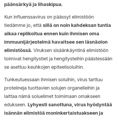
päänsärkyä ja lihaskipua.
Kun influenssavirus on päässyt elimistöön
tiedämme jo, että
sillä on noin kahdeksan tuntia
aikaa replikoitua ennen kuin ihmisen oma
immuunijärjestelmä havaitsee sen läsnäolon
elimistössä.
Viruksen sisäänkäyntinä elimistöön
toimivat hengitystiet ja hengitysteihin päästessään
se asettuu keuhkojen epiteelisoluihin.
Tunkeutuessaan ihmisen soluihin, virus tarttuu
proteiineja tuottavien solujen organelleihin ja
laittaa nämä soluelimet toimimaan omakseen
edukseen.
Lyhyesti sanottuna, virus hyödyntää
isännän elimistöä moninkertaistuakseen ja