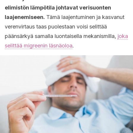
elimistön lämpötila johtavat verisuonten
laajenemiseen.
Tämä laajentuminen ja kasvanut
verenvirtaus taas puolestaan voisi selittää
päänsärkyä samalla luontaisella mekanismilla,
joka
selittää migreenin läsnäoloa
.