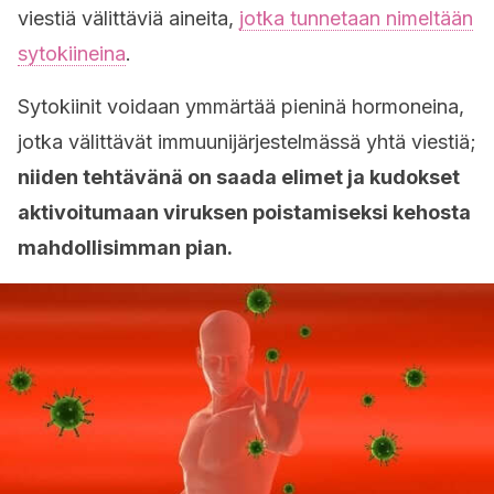
viestiä välittäviä aineita,
jotka tunnetaan nimeltään
sytokiineina
.
Sytokiinit voidaan ymmärtää pieninä hormoneina,
jotka välittävät immuunijärjestelmässä yhtä viestiä;
niiden tehtävänä on saada elimet ja kudokset
aktivoitumaan viruksen poistamiseksi kehosta
mahdollisimman pian.