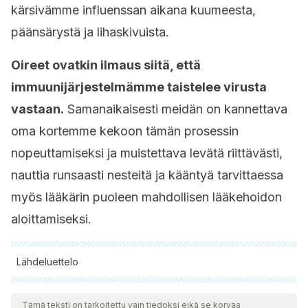
kärsivämme influenssan aikana kuumeesta,
päänsärystä ja lihaskivuista.
Oireet ovatkin ilmaus siitä, että
immuunijärjestelmämme taistelee virusta
vastaan.
Samanaikaisesti meidän on kannettava
oma kortemme kekoon tämän prosessin
nopeuttamiseksi ja muistettava levätä riittävästi,
nauttia runsaasti nesteitä ja kääntyä tarvittaessa
myös lääkärin puoleen mahdollisen lääkehoidon
aloittamiseksi.
Lähdeluettelo
Kaikki lainatut lähteet tarkistettiin perusteellisesti tiimimme
toimesta varmistaaksemme niiden laadun, luotettavuuden,
Tämä teksti on tarkoitettu vain tiedoksi eikä se korvaa