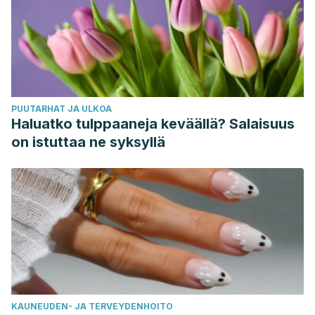
PUUTARHAT JA ULKOA
Haluatko tulppaaneja keväällä? Salaisuus
on istuttaa ne syksyllä
KAUNEUDEN- JA TERVEYDENHOITO