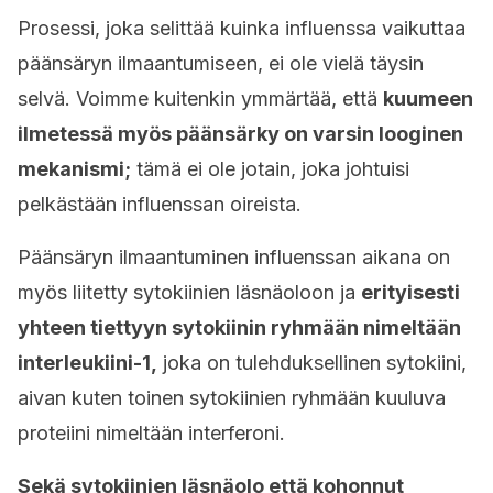
Prosessi, joka selittää kuinka influenssa vaikuttaa
päänsäryn ilmaantumiseen, ei ole vielä täysin
selvä. Voimme kuitenkin ymmärtää, että
kuumeen
ilmetessä myös päänsärky on varsin looginen
mekanismi;
tämä ei ole jotain, joka johtuisi
pelkästään influenssan oireista.
Päänsäryn ilmaantuminen influenssan aikana on
myös liitetty sytokiinien läsnäoloon ja
erityisesti
yhteen tiettyyn sytokiinin ryhmään nimeltään
interleukiini-1,
joka on tulehduksellinen sytokiini,
aivan kuten toinen sytokiinien ryhmään kuuluva
proteiini nimeltään interferoni.
Sekä sytokiinien läsnäolo että kohonnut