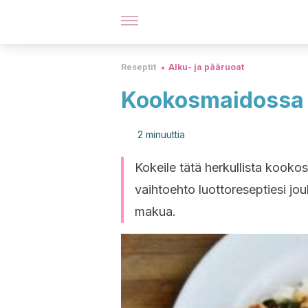
Reseptit
Alku- ja pääruoat
Kookosmaidossa m
2 minuuttia
Kokeile tätä herkullista kooko
vaihtoehto luottoreseptiesi j
makua.