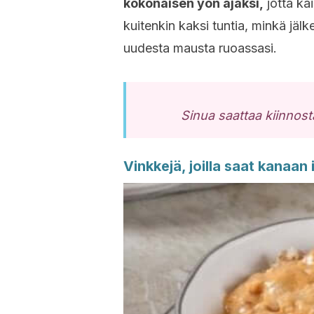
kokonaisen yön ajaksi,
jotta ka
kuitenkin kaksi tuntia, minkä jä
uudesta mausta ruoassasi.
Sinua saattaa kiinnos
Vinkkejä, joilla saat kanaan