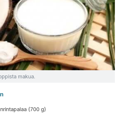
oppista makua.
an
inrintapalaa (700 g)