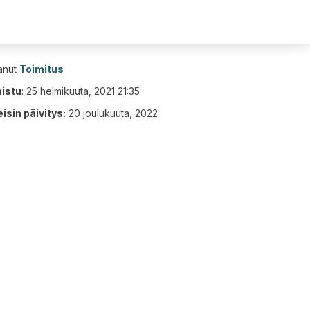
tanut
Toimitus
aistu
:
25 helmikuuta, 2021 21:35
isin päivitys:
20 joulukuuta, 2022