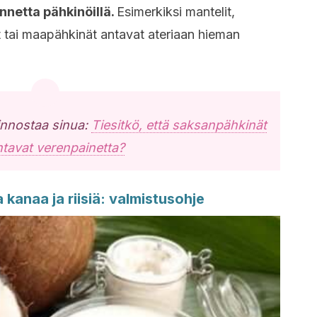
nnetta pähkinöillä.
Esimerkiksi mantelit,
 tai maapähkinät antavat ateriaan hieman
iinnostaa sinua:
Tiesitkö, että saksanpähkinät
ntavat verenpainetta?
anaa ja riisiä: valmistusohje