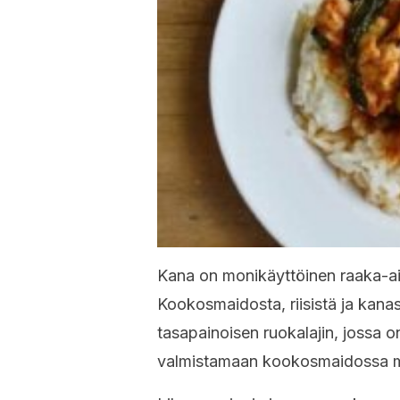
Kana on monikäyttöinen raaka-aine
Kookosmaidosta, riisistä ja kana
tasapainoisen ruokalajin, jossa o
valmistamaan kookosmaidossa mari