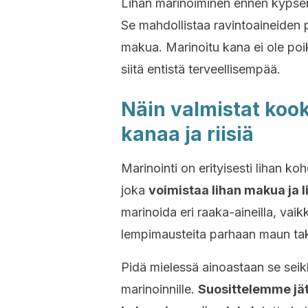
Lihan marinoiminen ennen kypsen
Se mahdollistaa ravintoaineiden 
makua. Marinoitu kana ei ole po
siitä entistä terveellisempää.
Näin valmistat koo
kanaa ja riisiä
Marinointi on erityisesti lihan ko
joka
voimistaa lihan makua ja 
marinoida eri raaka-aineilla, vaik
lempimausteita parhaan maun ta
Pidä mielessä ainoastaan se seikka
marinoinnille.
Suosittelemme jä