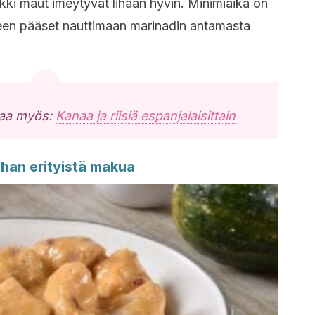
ikki maut imeytyvät lihaan hyvin. Minimiaika on
lkeen pääset nauttimaan marinadin antamasta
taa myös:
Kanaa ja riisiä espanjalaisittain
 ihan erityistä makua