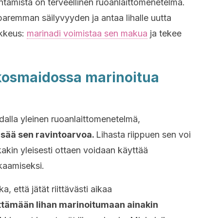
tämistä on terveellinen ruoanlaittomenetelmä.
paremman säilyvyyden ja antaa lihalle uutta
ikkeus:
marinadi voimistaa sen makua
ja tekee
kosmaidossa marinoitua
hdalla yleinen ruoanlaittomenetelmä,
lisää sen ravintoarvoa.
Lihasta riippuen sen voi
kakin yleisesti ottaen voidaan käyttää
kaamiseksi.
, että jätät riittävästi aikaa
ttämään lihan marinoitumaan ainakin