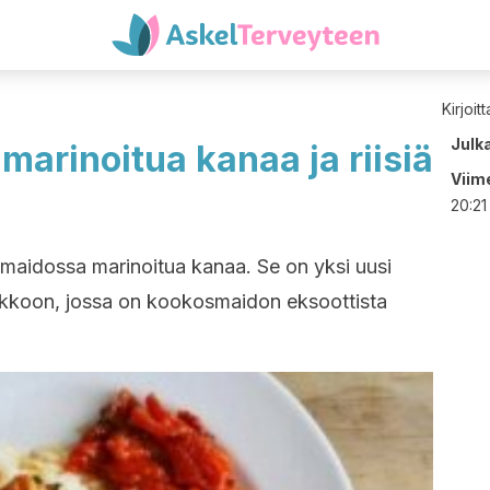
Kirjoit
Julk
arinoitua kanaa ja riisiä
Viime
20:21
smaidossa marinoitua kanaa. Se on yksi uusi
oukkoon, jossa on kookosmaidon eksoottista