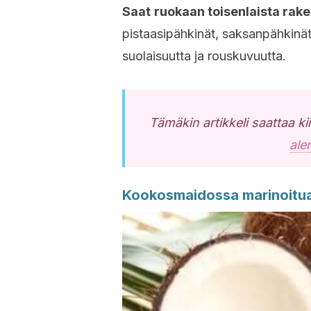
Saat
ruokaan toisenlaista rake
pistaasipähkinät, saksanpähkinät
suolaisuutta ja rouskuvuutta.
Tämäkin artikkeli saattaa k
ale
Kookosmaidossa marinoitua k