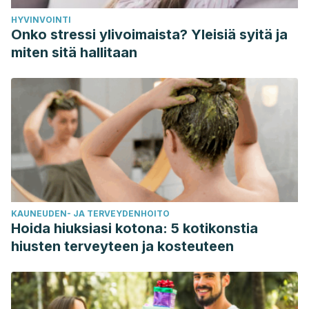
Plataforma Editorial, 2018.
HYVINVOINTI
Segerstrom S, Taylor S, Kemeny M, Fahey J. Optimism
Onko stressi ylivoimaista? Yleisiä syitä ja
is associated with mood, coping and immune change in
miten sitä hallitaan
response to stress. J Pers Soc Psychol. 1998; 74(6): 1646–
1655 [serial online].
Sherman DK, Bunyan DP, Creswell JD, Jaremka LM.
Psychological vulnerability and stress: The effects of self-
affirmation on sympathetic nervous system responses to
naturalistic stressors. Health Psychol. 2009; 28: 554–562.
Sheldon K, Kashdan T, Steger M (Eds.). Designing positive
psychology: Taking stock and moving forward. Oxford
KAUNEUDEN- JA TERVEYDENHOITO
University Press,
Hoida hiuksiasi kotona: 5 kotikonstia
2011. https://doi.org/10.1093/acprof:oso/9780195373585.001.0
hiusten terveyteen ja kosteuteen
Steptoe A, Wright C, Kunz-Ebrecht SR, Iliffe S.
Dispositional optimism and health behavior in community-
dwelling older people: Associations with healthy aging. Br J