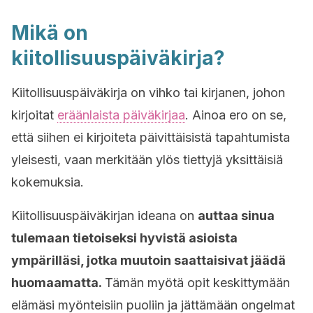
Mikä on
kiitollisuuspäiväkirja?
Kiitollisuuspäiväkirja on vihko tai kirjanen, johon
kirjoitat
eräänlaista päiväkirjaa
. Ainoa ero on se,
että siihen ei kirjoiteta päivittäisistä tapahtumista
yleisesti, vaan merkitään ylös tiettyjä yksittäisiä
kokemuksia.
Kiitollisuuspäiväkirjan ideana on
auttaa sinua
tulemaan tietoiseksi hyvistä asioista
ympärilläsi, jotka muutoin saattaisivat jäädä
huomaamatta.
Tämän myötä opit keskittymään
elämäsi myönteisiin puoliin ja jättämään ongelmat