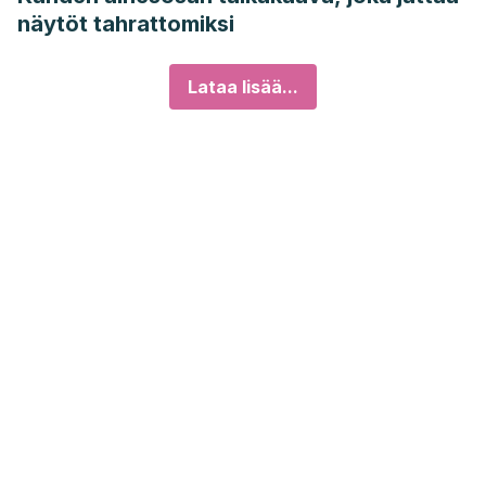
näytöt tahrattomiksi
Lataa lisää...