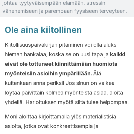
johtaa tyytyväisempään elämään, stressin
vähenemiseen ja parempaan fyysiseen terveyteen.
Ole aina kiitollinen
Kiitollisuuspäiväkirjan pitäminen voi olla aluksi
hieman hankalaa, koska se on uusi tapa ja
kaikki
eivät ole tottuneet kiinnittämään huomiota
myönteisiin asioihin ympärillään.
Älä
kuitenkaan anna periksi! Jos sinun on vaikea
löytää päivittäin kolmea myönteistä asiaa, aloita
yhdellä. Harjoituksen myötä siitä tulee helpompaa.
Moni aloittaa kirjoittamalla ylös materialistisia
asioita, jotka ovat konkreettisempia ja