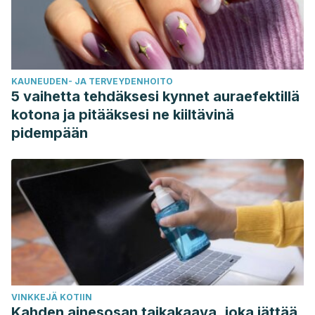
KAUNEUDEN- JA TERVEYDENHOITO
5 vaihetta tehdäksesi kynnet auraefektillä
kotona ja pitääksesi ne kiiltävinä
pidempään
VINKKEJÄ KOTIIN
Kahden ainesosan taikakaava, joka jättää