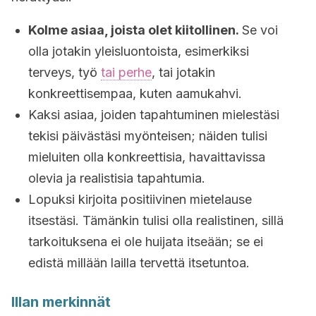
Kolme asiaa, joista olet kiitollinen.
Se voi
olla jotakin yleisluontoista, esimerkiksi
terveys, työ
tai perhe
, tai jotakin
konkreettisempaa, kuten aamukahvi.
Kaksi asiaa, joiden tapahtuminen mielestäsi
tekisi päivästäsi myönteisen; näiden tulisi
mieluiten olla konkreettisia, havaittavissa
olevia ja realistisia tapahtumia.
Lopuksi kirjoita positiivinen mietelause
itsestäsi. Tämänkin tulisi olla realistinen, sillä
tarkoituksena ei ole huijata itseään; se ei
edistä millään lailla tervettä itsetuntoa.
Illan merkinnät