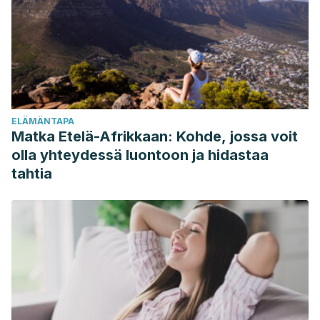
2556.
Creswell JD, Welch WT, Taylor SE, Sherman DK,
Gruenewald TL, Mann T. Affirmation of personal values
buffers neuroendocrine and psychological stress
responses. Psychol Sci. 2005; 16: 846–851.
Emmons R, Mccullough M. Counting blessings versus
ELÄMÄNTAPA
burdens: an experimental investigation of gratitude and
Matka Etelä-Afrikkaan: Kohde, jossa voit
subjective well-being in daily life. Journal of Personality
olla yhteydessä luontoon ja hidastaa
and Social Psychology. 2003; 84(2): 377–389.
tahtia
Nes L, Segerstrom S. Dispositional optimism and coping:
A meta-analytic review. Pers Soc Psychol Rev. 2006; 10(3):
235–251.
Rasmussen HN, Scheier MF, Greenhouse JB. Optimism
and physical health: A meta-analytic review. Ann Behav
Med. 2009; 37(3): 239–256.
Shankland R. Los poderes de la gratitud. Barcelona: