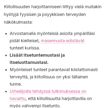
Kiitollisuuden harjoittamiseen liittyy vielä muitakin
hyötyjä fyysisen ja psyykkisen terveyden
näkökulmasta:
Arvostamalla myönteisiä asioita ympärilläsi
pidät kielteiset,
masennusta edistävät
tunteet kurissa.
Lisäät itsetuntemustasi ja
itseluottamustasi.
Myönteiset tunteet parantavat kiistattomasti
terveyttä, ja kiitollisuus on yksi tällainen
tunne.
Urheilijoilla tehdyssä tutkimuksessa on
havaittu
, että kiitollisuutta harjoittavilla on
myös vahvempi itsetunto.