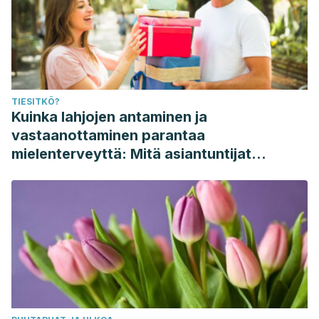
Health Psychol. 2006; 11: 71–84.
Taylor S, Lerner J, Sherman D, Sage R, McDowell N. Are
self-enhancing cognitions associated with healthy or
unhealthy biological profiles? J Pers Soc Psychol. 2003;
85: 605–615.
TIESITKÖ?
Kuinka lahjojen antaminen ja
vastaanottaminen parantaa
mielenterveyttä: Mitä asiantuntijat
sanovat