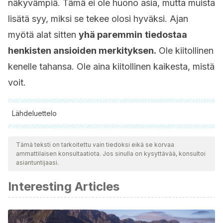
näkyvämpiä. Tämä ei ole huono asia, mutta muista
lisätä syy, miksi se tekee olosi hyväksi. Ajan
myötä alat sitten
yhä paremmin
tiedostaa
henkisten ansioiden merkityksen.
Ole kiitollinen
kenelle tahansa. Ole aina kiitollinen kaikesta, mistä
voit.
Lähdeluettelo
Kaikki lainatut lähteet tarkistettiin perusteellisesti tiimimme
toimesta varmistaaksemme niiden laadun, luotettavuuden,
Tämä teksti on tarkoitettu vain tiedoksi eikä se korvaa
ammattilaisen konsultaatiota. Jos sinulla on kysyttävää, konsultoi
ajantasaisuuden ja pätevyyden. Tämän artikkelin bibliografia
asiantuntijaasi.
katsottiin luotettavaksi ja akateemisesti tai tieteellisesti tarkaksi.
Interesting Articles
Aspinwall LG, MacNamara A. Taking positive changes
seriously: Toward a positive psychology of cancer
survivorship and resilience. Cancer. 2005; 104(11): 2549–