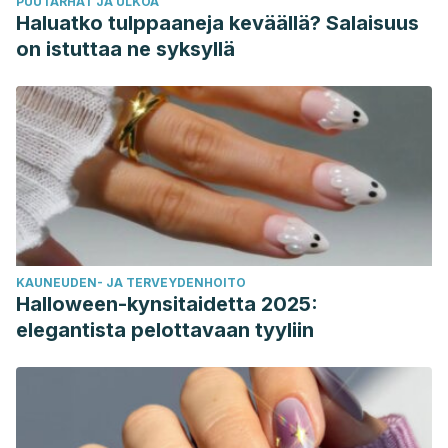
PUUTARHAT JA ULKOA
Haluatko tulppaaneja keväällä? Salaisuus
on istuttaa ne syksyllä
KAUNEUDEN- JA TERVEYDENHOITO
Halloween-kynsitaidetta 2025:
elegantista pelottavaan tyyliin