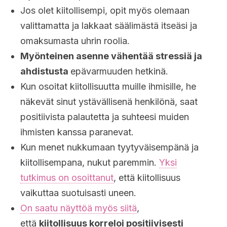
Jos olet kiitollisempi, opit myös olemaan
valittamatta ja lakkaat säälimästä itseäsi ja
omaksumasta uhrin roolia.
Myönteinen asenne vähentää stressiä ja
ahdistusta
epävarmuuden hetkinä.
Kun osoitat kiitollisuutta muille ihmisille, he
näkevät sinut ystävällisenä henkilönä, saat
positiivista palautetta ja suhteesi muiden
ihmisten kanssa paranevat.
Kun menet nukkumaan tyytyväisempänä ja
kiitollisempana, nukut paremmin.
Yksi
tutkimus on osoittanut
, että kiitollisuus
vaikuttaa suotuisasti uneen.
On saatu näyttöä myös siitä
,
että
kiitollisuus korreloi positiivisesti