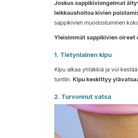
Joskus sappikiviongelmat äityv
leikkaushoitoa kivien poistami
sappikivien muodostuminen kok
Yleisimmät sappikivien oireet 
1. Tietynlainen kipu
Kipu alkaa yhtäkkiä ja voi kest
tuntiin.
Kipu keskittyy ylävatsaa
2. Turvonnut vatsa