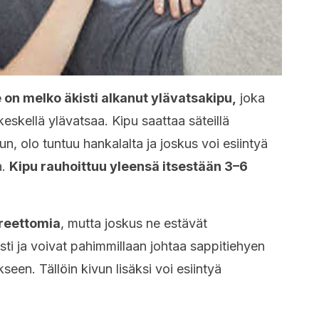
e on melko äkisti alkanut ylävatsakipu,
joka
keskellä ylävatsaa. Kipu saattaa säteillä
n, olo tuntuu hankalalta ja joskus voi esiintyä
a.
Kipu rauhoittuu yleensä itsestään 3–6
ireettomia
, mutta joskus ne estävät
ti ja voivat pahimmillaan johtaa sappitiehyen
een. Tällöin kivun lisäksi voi esiintyä