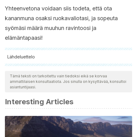
Yhteenvetona voidaan siis todeta, että ota
kananmuna osaksi ruokavaliotasi, ja sopeuta
syömäsi määrä muuhun ravintoosi ja
elämäntapaasi!
Lähdeluettelo
Kaikki lainatut lähteet tarkistettiin perusteellisesti tiimimme
toimesta varmistaaksemme niiden laadun, luotettavuuden,
Tämä teksti on tarkoitettu vain tiedoksi eikä se korvaa
ammattilaisen konsultaatiota. Jos sinulla on kysyttävää, konsultoi
ajantasaisuuden ja pätevyyden. Tämän artikkelin bibliografia
asiantuntijaasi.
katsottiin luotettavaksi ja akateemisesti tai tieteellisesti tarkaksi.
Interesting Articles
American Heart Association. (2018).
Are eggs good for you
or not?
Heart Org. Consultado el 5 de agosto de 2023.
https://www.heart.org/en/news/2018/08/15/are-eggs-
good-for-you-or-not
Drouin-Chartier, J. P., Chen, S., Li, Y., Schwab, A. L.,