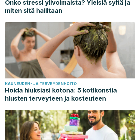
Onko stressi ylivoimaista? Yleisiä syitä ja
Cholesterol and egg intakes with cardiometabolic and all-
miten sitä hallitaan
cause mortality among chinese and low-income black and
white americans.
Nutrients.
13 (6):
2094.
https://pubmed.ncbi.nlm.nih.gov/34205293/
Qin, C., Lv, J., Guo, Y., Bian, Z., Si, J., Yang, L., Chen, Y.,
Zhou, Y., Zhang, H., Liu, J., Chen, J., Chen, Z., Yu, C., & Li, L.
(2018). Associations of egg consumption with
cardiovascular disease in a cohort study of 0.5 million
Chinese adults.
Heart
,
104
(21), 1756-1763.
KAUNEUDEN- JA TERVEYDENHOITO
https://heart.bmj.com/content/104/21/1756
Hoida hiuksiasi kotona: 5 kotikonstia
Sugano, M., & Matsouka, R. (2021). Nutritional viewpoints on
hiusten terveyteen ja kosteuteen
eggs and cholesterol.
Foods, 10
(3): 494.
https://www.ncbi.nlm.nih.gov/pmc/articles/PMC7996514/
USDA. (2019).
Eggs, Grade A, Large, egg whole.
USDA.
Food Data Central. Consultado el 13 de septiembre del
2023.
https://fdc.nal.usda.gov/fdc-app.html#/food-