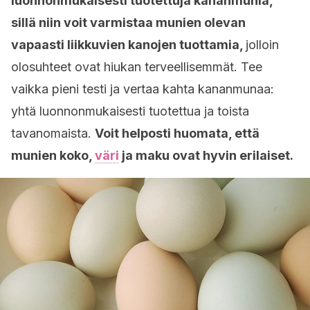
luonnonmukaisesti tuotettuja kananmunia,
sillä niin voit varmistaa munien olevan
vapaasti liikkuvien kanojen tuottamia,
jolloin
olosuhteet ovat hiukan terveellisemmät. Tee
vaikka pieni testi ja vertaa kahta kananmunaa:
yhtä luonnonmukaisesti tuotettua ja toista
tavanomaista.
Voit helposti huomata, että
munien koko,
väri
ja maku ovat hyvin erilaiset.