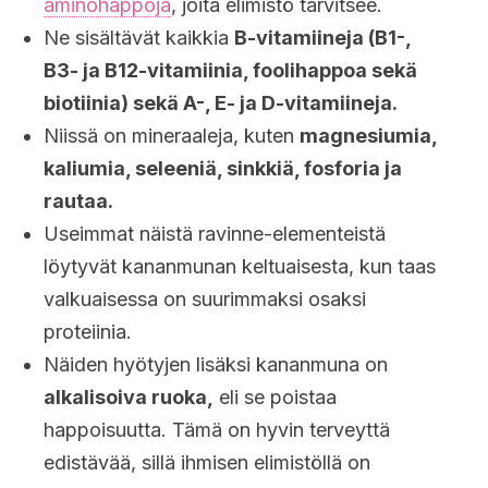
aminohappoja
, joita elimistö tarvitsee.
Ne sisältävät kaikkia
B-vitamiineja (B1-,
B3- ja B12-vitamiinia, foolihappoa sekä
biotiinia) sekä A-, E- ja D-vitamiineja.
Niissä on mineraaleja, kuten
magnesiumia,
kaliumia, seleeniä, sinkkiä, fosforia ja
rautaa.
Useimmat näistä ravinne-elementeistä
löytyvät kananmunan keltuaisesta, kun taas
valkuaisessa on suurimmaksi osaksi
proteiinia.
Näiden hyötyjen lisäksi kananmuna on
alkalisoiva ruoka,
eli se poistaa
happoisuutta. Tämä on hyvin terveyttä
edistävää, sillä ihmisen elimistöllä on