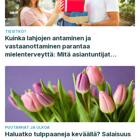
details/748967/nutrients
TIESITKÖ?
Kuinka lahjojen antaminen ja
vastaanottaminen parantaa
mielenterveyttä: Mitä asiantuntijat
sanovat
PUUTARHAT JA ULKOA
Haluatko tulppaaneja keväällä? Salaisuus