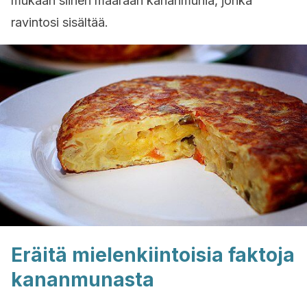
mukaan siihen määrään kananmunia, jonka
ravintosi sisältää.
Eräitä mielenkiintoisia faktoja
kananmunasta