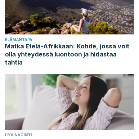
Stampfer, M. J., Sacks, F. M., Rosner, B., Willett, W. C., Hu, F.
B., & Bhupathiraju, S. (2020). Egg consumption and risk of
cardiovascular disease: three large prospective US cohort
studies, systematic review, and updated meta-analysis.
ELÄMÄNTAPA
BMJ.
368: m513.
https://pubmed.ncbi.nlm.nih.gov/32132002/
Matka Etelä-Afrikkaan: Kohde, jossa voit
LeWine, H. (2022)
How many eggs can I safely eat?.
olla yhteydessä luontoon ja hidastaa
Harvard Health Publishing. Harvard Medical School.
tahtia
Consultado el 13 de septiembre de 2023.
https://www.health.harvard.edu/newsletter_article/how-
many-eggs-can-i-safely-eat
Heart Foundation New Zealand. (s.f.).
Eggs and the heart.
Evidence paper
. Consultado el 5 de setiembre de
2023.
https://www.heartfoundation.org.nz/resources/eggs-
and-the-heart-evidence-paper
Pan, X-F., Yang, J.J., Lipworth, L. P., Shu, X. O., Cai, H.,
HYVINVOINTI
Steinwandel, M. D., Blot, W. J., Zheng, W., & Yu, D. (2021).