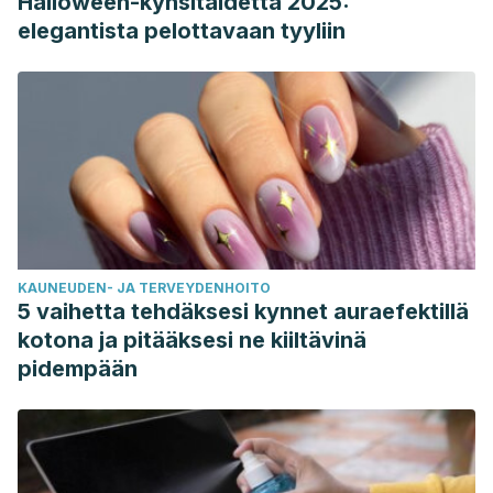
Halloween-kynsitaidetta 2025:
Naruszewicz, M., Zapolska-Downar, D., Kośmider, A.,
elegantista pelottavaan tyyliin
Nowicka, G., Kozłowska-Wojciechowska, M., Vikström, A., &
Törnqvist, M. (2009). Chronic intake of potato chips in
humans increases the production of reactive oxygen
radicals by leukocytes and increases plasma C-reactive
protein: a pilot study.
The American Journal of Clinical
Nutrition
, 89(3), 773-777.
https://pubmed.ncbi.nlm.nih.gov/19158207/
Paglia L. (2019). The sweet danger of added sugars.
KAUNEUDEN- JA TERVEYDENHOITO
European journal of paediatric dentistry
, 20(2), 89.
5 vaihetta tehdäksesi kynnet auraefektillä
https://pubmed.ncbi.nlm.nih.gov/31246081/
kotona ja pitääksesi ne kiiltävinä
Park, J. T., & Kim, J. (2016). Monitoring of Used Frying Oils
pidempään
and Frying Times for Frying Chicken Nuggets Using
Peroxide Value and Acid Value.
Korean Journal for Food
Science of Animal Resources
, 36(5), 612-616.
https://www.ncbi.nlm.nih.gov/pmc/articles/PMC5112423/