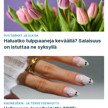
Juul, F., Deierlein, A., Vaidean, G., Quatromoni, P. A., &
Parekh, N. (2022). Ultra-processed Foods and
Cardiometabolic Health Outcomes: from Evidence to
Practice. Current Atherosclerosis Reports, 24(11), 849-860.
https://pubmed.ncbi.nlm.nih.gov/36070170/
PUUTARHAT JA ULKOA
Malik, V. S., & Hu, F. B. (2022). The role of sugar-
Haluatko tulppaaneja keväällä? Salaisuus
sweetened beverages in the global epidemics of obesity
on istuttaa ne syksyllä
and chronic diseases.
Nature Reviews Endocrinology
,
18(4), 205-218.
https://www.ncbi.nlm.nih.gov/pmc/articles/PMC8778490/
Muñoz-Cabrejas, A., Guallar-Castillón, P., Laclaustra, M.,
Sandoval-Insausti, H., & Moreno-Franco, B. (2023).
Association between Sugar-Sweetened Beverage
Consumption and the Risk of the Metabolic Syndrome: A
Systematic Review and Meta-Analysis.
Nutrients
, 15(2),
KAUNEUDEN- JA TERVEYDENHOITO
430. https://pubmed.ncbi.nlm.nih.gov/36678301/