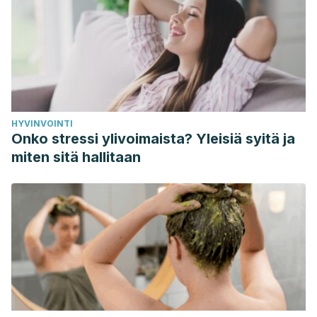
communicable disease report
, 46(1112), 403-408.
https://www.ncbi.nlm.nih.gov/pmc/articles/PMC7799881/
Djoussé, L., Petrone, A. B., & Gaziano, J. M. (2015).
Consumption of Fried Foods and Risk of Heart Failure in
the Physicians’ Health Study.
Journal of the American Heart
Association
, 4(4).
HYVINVOINTI
https://www.ncbi.nlm.nih.gov/pmc/articles/PMC4579942/
Onko stressi ylivoimaista? Yleisiä syitä ja
Farvid, M. S., Sidahmed, E., Spence, N. D., Angua, K. M.,
miten sitä hallitaan
Rosner, B., & Barnett, J. B. (2021). Consumption of red meat
and processed meat and cancer incidence: a systematic
review and meta-analysis of prospective studies.
European
Journal of Epidemiology
, 36(9), 937-951.
https://pubmed.ncbi.nlm.nih.gov/34455534/
García-Arroyo, F. E., Cristóbal, M., Arellano-Buendía, A. S.,
Osorio-Alonso, H., Tapia, E., Soto, V., Madero, M., Lanaspa,
M. A., Roncal-Jimenez, C. A., Bankir, L., Johnson, R. J., &