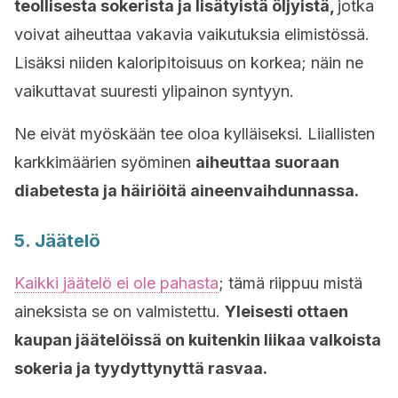
teollisesta sokerista ja lisätyistä öljyistä,
jotka
voivat aiheuttaa vakavia vaikutuksia elimistössä.
Lisäksi niiden kaloripitoisuus on korkea; näin ne
vaikuttavat suuresti ylipainon syntyyn.
Ne eivät myöskään tee oloa kylläiseksi. Liiallisten
karkkimäärien syöminen
aiheuttaa suoraan
diabetesta ja häiriöitä aineenvaihdunnassa.
5. Jäätelö
Kaikki jäätelö ei ole pahasta
; tämä riippuu mistä
aineksista se on valmistettu.
Yleisesti ottaen
kaupan jäätelöissä on kuitenkin liikaa valkoista
sokeria ja tyydyttynyttä rasvaa.