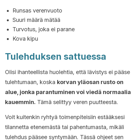
Runsas verenvuoto
Suuri määrä mätää
Turvotus, joka ei parane
Kova kipu
Tulehduksen sattuessa
Olisi ihanteellista huolehtia, että lävistys ei pääse
tulehtumaan, koska
korvan yläosan rusto on
alue, jonka parantuminen voi viedä normaalia
kauemmin.
Tämä selittyy veren puutteesta.
Voit kuitenkin ryhtyä toimenpiteisiin estääksesi
tilannetta etenemästä tai pahentumasta, mikäli
tulehdus pääsee syntymään. Tässä ohjeet sen