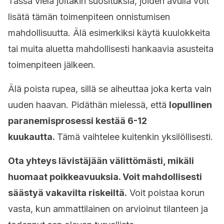
Tässä vielä joitakin suosituksia, joiden avulla voit
lisätä tämän toimenpiteen onnistumisen
mahdollisuutta. Älä esimerkiksi käytä kuulokkeita
tai muita aluetta mahdollisesti hankaavia asusteita
toimenpiteen jälkeen.
Älä poista rupea, sillä se aiheuttaa joka kerta vain
uuden haavan. Pidäthän mielessä, että
lopullinen
paranemisprosessi kestää 6-12
kuukautta.
Tämä vaihtelee kuitenkin yksilöllisesti.
Ota yhteys lävistäjään välittömästi, mikäli
huomaat poikkeavuuksia. Voit mahdollisesti
säästyä vakavilta riskeiltä.
Voit poistaa korun
vasta, kun ammattilainen on arvioinut tilanteen ja