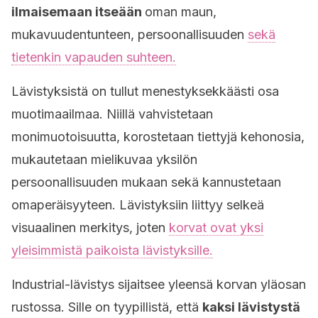
ilmaisemaan itseään
oman maun,
mukavuudentunteen, persoonallisuuden
sekä
tietenkin vapauden suhteen.
Lävistyksistä on tullut menestyksekkäästi osa
muotimaailmaa. Niillä vahvistetaan
monimuotoisuutta, korostetaan tiettyjä kehonosia,
mukautetaan mielikuvaa yksilön
persoonallisuuden mukaan sekä kannustetaan
omaperäisyyteen. Lävistyksiin liittyy selkeä
visuaalinen merkitys, joten
korvat ovat yksi
yleisimmistä paikoista lävistyksille.
Industrial-lävistys sijaitsee yleensä korvan yläosan
rustossa. Sille on tyypillistä, että
kaksi lävistystä