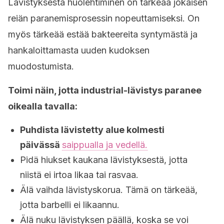
Lävistyksestä huolehtiminen on tärkeää jokaisen
reiän paranemisprosessin nopeuttamiseksi. On
myös tärkeää estää bakteereita syntymästä ja
hankaloittamasta uuden kudoksen
muodostumista.
Toimi näin, jotta industrial-lävistys paranee
oikealla tavalla:
Puhdista lävistetty alue kolmesti
päivässä
saippualla ja vedellä.
Pidä hiukset kaukana lävistyksestä, jotta
niistä ei irtoa likaa tai rasvaa.
Älä vaihda lävistyskorua. Tämä on tärkeää,
jotta barbelli ei likaannu.
Älä nuku lävistyksen päällä, koska se voi