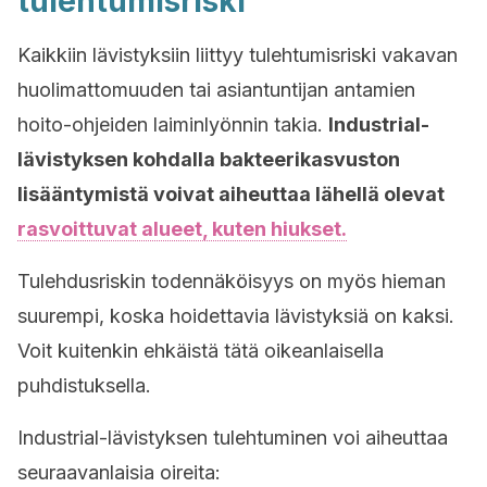
tulehtumisriski
Kaikkiin lävistyksiin liittyy tulehtumisriski vakavan
huolimattomuuden tai asiantuntijan antamien
hoito-ohjeiden laiminlyönnin takia.
Industrial-
lävistyksen kohdalla bakteerikasvuston
lisääntymistä voivat aiheuttaa lähellä olevat
rasvoittuvat alueet, kuten hiukset.
Tulehdusriskin todennäköisyys on myös hieman
suurempi, koska hoidettavia lävistyksiä on kaksi.
Voit kuitenkin ehkäistä tätä oikeanlaisella
puhdistuksella.
Industrial-lävistyksen tulehtuminen voi aiheuttaa
seuraavanlaisia oireita: