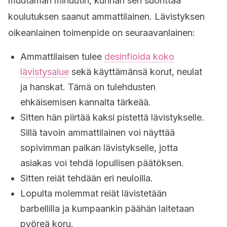
muutaman minuutin, kunhan sen suorittaa
koulutuksen saanut ammattilainen. Lävistyksen
oikeanlainen toimenpide on seuraavanlainen:
Ammattilaisen tulee
desinfioida koko
lävistysalue
sekä käyttämänsä korut, neulat
ja hanskat. Tämä on tulehdusten
ehkäisemisen kannalta tärkeää.
Sitten hän piirtää kaksi pistettä lävistykselle.
Sillä tavoin ammattilainen voi näyttää
sopivimman paikan lävistykselle, jotta
asiakas voi tehdä lopullisen päätöksen.
Sitten reiät tehdään eri neuloilla.
Lopulta molemmat reiät lävistetään
barbellilla ja kumpaankin päähän laitetaan
pyöreä koru.