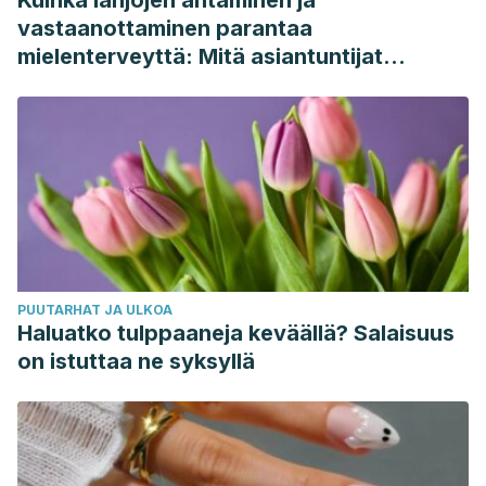
Kuinka lahjojen antaminen ja
vastaanottaminen parantaa
mielenterveyttä: Mitä asiantuntijat
sanovat
PUUTARHAT JA ULKOA
Haluatko tulppaaneja keväällä? Salaisuus
on istuttaa ne syksyllä