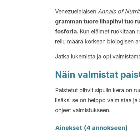
Venezuelalaisen
Annals of Nutri
gramman tuore lihapihvi tuo r
fosforia.
Kun eläimet ruokitaan ru
reilu määrä korkean biologisen a
Jatka lukemista ja opi valmistamaa
Näin valmistat paist
Paistetut pihvit sipulin kera on r
lisäksi se on helppo valmistaa ja
ohjeet valmistukseen.
Ainekset (4 annokseen)