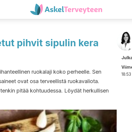
tut pihvit sipulin kera
Julk
Viime
 ihanteellinen ruokalaji koko perheelle. Sen
18:53
saineet ovat osa terveellistä ruokavaliota.
uitenkin pitää kohtuudessa. Löydät herkullisen