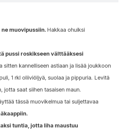
ta ne muovipussiin.
Hakkaa ohuiksi
tä pussi roskikseen välttääksesi
ha sitten kannelliseen astiaan ja lisää joukkoon
li, 1 rkl oliiviöljyä, suolaa ja pippuria. Levitä
n, jotta saat siihen tasaisen maun.
käyttää tässä muovikelmua tai suljettavaa
jääkaappiin.
ksi tuntia, jotta liha maustuu