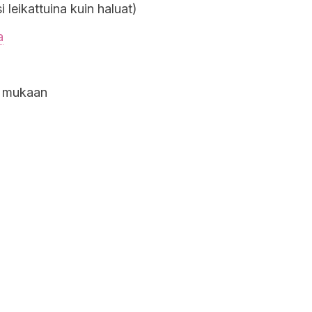
si leikattuina kuin haluat)
a
n mukaan