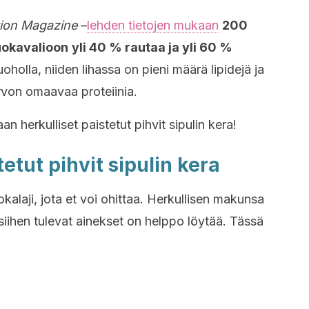
tion Magazine
–
lehden tietojen mukaan
200
uokavalioon
yli 40 % rautaa ja yli 60 %
oholla, niiden lihassa on pieni määrä lipidejä ja
rvon omaavaa proteiinia.
n herkulliset paistetut pihvit sipulin kera!
etut pihvit sipulin kera
uokalaji, jota et voi ohittaa. Herkullisen makunsa
 siihen tulevat ainekset on helppo löytää. Tässä