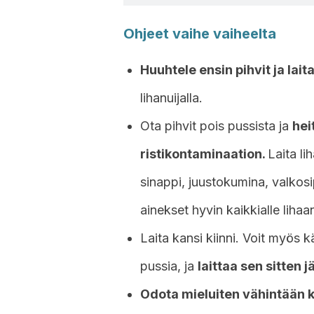
Ohjeet vaihe vaiheelta
Huuhtele ensin pihvit ja lai
lihanuijalla.
Ota pihvit pois pussista ja
hei
ristikontaminaation.
Laita li
sinappi, juustokumina, valkosipu
ainekset hyvin kaikkialle lihaa
Laita kansi kiinni. Voit myös 
pussia, ja
laittaa sen sitten 
Odota mieluiten vähintään ka