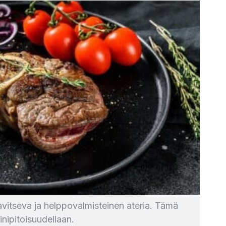
 ravitseva ja helppovalmisteinen ateria. Tämä
inipitoisuudellaan.