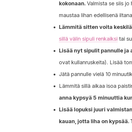
kokonaan.
Valmista se siis jo
maustaa lihan edellisenä iltana
Lämmitä sitten voita keskil
sillä välin sipuli renkaiksi
tai su
Lisää nyt sipulit pannulle j
ovat kullanruskeita). Lisää tom
Jätä pannulle vielä 10 minuuti
Lämmitä sillä aikaa isoa paist
anna kypsyä 5 minuuttia ku
Lisää lopuksi juuri valmistam
kauan, jotta liha on kypsää. 