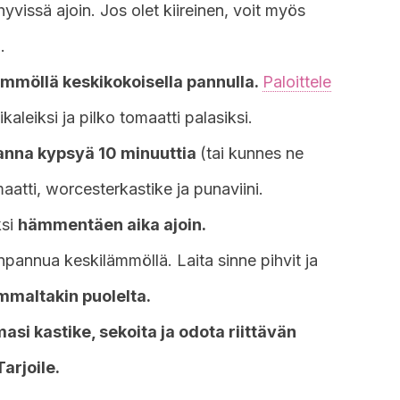
 hyvissä ajoin. Jos olet kiireinen, voit myös
.
ämmöllä keskikokoisella pannulla.
Paloittele
ikaleiksi ja pilko tomaatti palasiksi.
a anna kypsyä 10 minuuttia
(tai kunnes ne
aatti, worcesterkastike ja punaviini.
ksi
hämmentäen aika ajoin.
inpannua keskilämmöllä. Laita sinne pihvit ja
mmaltakin puolelta.
asi kastike, sekoita ja odota riittävän
Tarjoile.