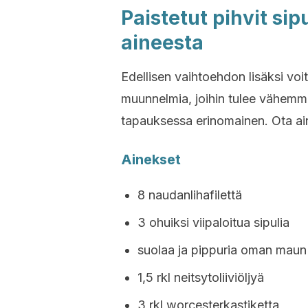
Paistetut pihvit si
aineesta
Edellisen vaihtoehdon lisäksi voi
muunnelmia, joihin tulee vähemm
tapauksessa erinomainen. Ota ain
Ainekset
8 naudanlihafilettä
3 ohuiksi viipaloitua sipulia
suolaa ja pippuria oman mau
1,5 rkl neitsytoliiviöljyä
3 rkl worcesterkastiketta