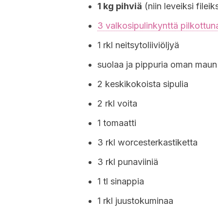
1 kg pihviä
(niin leveiksi fileik
3 valkosipulinkynttä pilkottun
1 rkl neitsytoliiviöljyä
suolaa ja pippuria oman mau
2 keskikokoista sipulia
2 rkl voita
1 tomaatti
3 rkl worcesterkastiketta
3 rkl punaviiniä
1 tl sinappia
1 rkl juustokuminaa