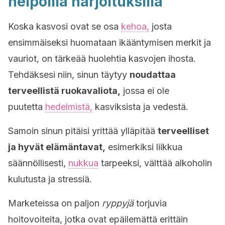
helpoilla harjoituksilla
Koska kasvosi ovat se osa
kehoa,
josta
ensimmäiseksi huomataan ikääntymisen merkit ja
vauriot, on tärkeää huolehtia kasvojen ihosta.
Tehdäksesi niin, sinun täytyy
noudattaa
terveellistä ruokavaliota,
jossa ei ole
puutetta
hedelmistä,
kasviksista ja vedestä.
Samoin sinun pitäisi yrittää ylläpitää
terveelliset
ja hyvät elämäntavat,
esimerkiksi liikkua
säännöllisesti,
nukkua
tarpeeksi, välttää alkoholin
kulutusta ja stressiä.
Marketeissa on paljon
ryppyjä
torjuvia
hoitovoiteita, jotka ovat epäilemättä erittäin