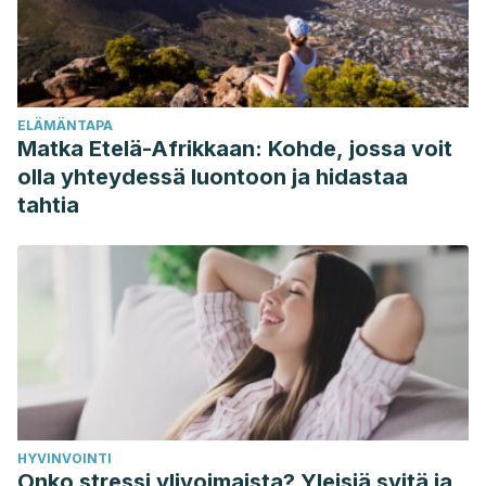
Intelligence. https://doi.org/10.1109/TPAMI.2010.14
Lemperle, G., Holmes, R. E., Cohen, S. R., & Lemperle, S. M.
(2001). A classification of facial wrinkles. Plastic and
Reconstructive Surgery. https://doi.org/10.1097/00006534-
ELÄMÄNTAPA
200111000-00048
Matka Etelä-Afrikkaan: Kohde, jossa voit
olla yhteydessä luontoon ja hidastaa
tahtia
HYVINVOINTI
Onko stressi ylivoimaista? Yleisiä syitä ja