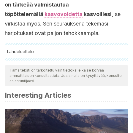
on tärkeää valmistautua
töpöttelemällä
kasvovoidetta
kasvoillesi,
se
virkistää myös. Sen seurauksena tekemäsi
harjoitukset ovat paljon tehokkaampia.
Lähdeluettelo
Kaikki lainatut lähteet tarkistettiin perusteellisesti tiimimme
toimesta varmistaaksemme niiden laadun, luotettavuuden,
Tämä teksti on tarkoitettu vain tiedoksi eikä se korvaa
ammattilaisen konsultaatiota. Jos sinulla on kysyttävää, konsultoi
ajantasaisuuden ja pätevyyden. Tämän artikkelin bibliografia
asiantuntijaasi.
katsottiin luotettavaksi ja akateemisesti tai tieteellisesti tarkaksi.
Interesting Articles
Chan, E. P., Smith, E. J., Hayward, R. C., & Crosby, A. J. (2008).
Surface wrinkles for smart adhesion. Advanced Materials.
https://doi.org/10.1002/adma.200701530
Park, U., Tong, Y., & Jain, A. K. (2010). Age-invariant face
recognition. IEEE Transactions on Pattern Analysis and Machine