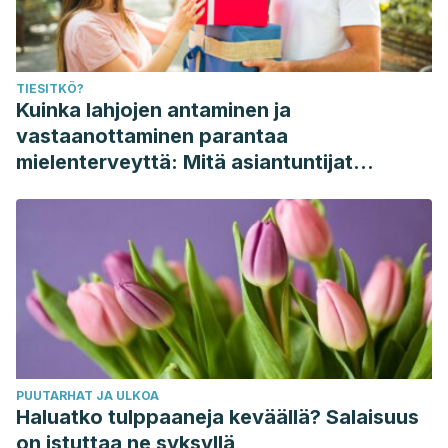
TIESITKÖ?
Kuinka lahjojen antaminen ja
vastaanottaminen parantaa
mielenterveyttä: Mitä asiantuntijat
sanovat
PUUTARHAT JA ULKOA
Haluatko tulppaaneja keväällä? Salaisuus
on istuttaa ne syksyllä