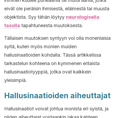
ihminen kuulee puheääniä tai muita ääniä, jotka
eivät ole peräisin ihmisestä, eläimestä tai muusta
objektista. Syy tähän löytyy
neurologisella
tasolla
tapahtuneesta muutoksesta.
Tällaisen muutoksen syntyyn voi olla monenlaisia
syitä, kuten myös monien muiden
hallusinaatioiden kohdalla. Tässä artikkelissa
tarkastelun kohteena on kymmenen erilaista
hallusinaatiotyyppiä, jotka ovat kaikkein
yleisimpiä.
Hallusinaatioiden aiheuttajat
Hallusinaatiot voivat johtua monista eri syistä, ja
niiden aiheuttajat voidaankin jakaa kahteen