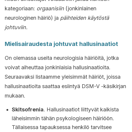
kategoriaan:
orgaanisiin
(jonkinlainen
neurologinen häiriö) ja
päihteiden käytöstä
johtuviin.
Mielisairaudesta johtuvat hallusinaatiot
On olemassa useita neurologisia häiriöitä, jotka
voivat aiheuttaa jonkinlaisia hallusinaatioita.
Seuraavaksi listaamme yleisimmät häiriöt, joissa
hallusinaatioita saattaa esiintyä DSM-V -käsikirjan
mukaan.
Skitsofrenia
. Hallusinaatiot liittyvät kaikista
läheisimmin tähän psykologiseen häiriöön.
Tällaisessa tapauksessa henkilö tarvitsee