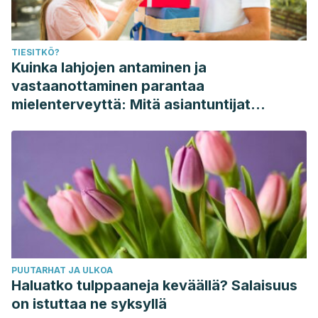
TIESITKÖ?
Kuinka lahjojen antaminen ja
vastaanottaminen parantaa
mielenterveyttä: Mitä asiantuntijat
sanovat
PUUTARHAT JA ULKOA
Haluatko tulppaaneja keväällä? Salaisuus
on istuttaa ne syksyllä