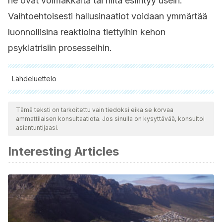
ne ovat voimakkaita tai niitä esiintyy usein.
Vaihtoehtoisesti hallusinaatiot voidaan ymmärtää
luonnollisina reaktioina tiettyihin kehon
psykiatrisiin prosesseihin.
Lähdeluettelo
Kaikki lainatut lähteet tarkistettiin perusteellisesti tiimimme
toimesta varmistaaksemme niiden laadun, luotettavuuden,
Tämä teksti on tarkoitettu vain tiedoksi eikä se korvaa
ammattilaisen konsultaatiota. Jos sinulla on kysyttävää, konsultoi
ajantasaisuuden ja pätevyyden. Tämän artikkelin bibliografia
asiantuntijaasi.
katsottiin luotettavaksi ja akateemisesti tai tieteellisesti tarkaksi.
Interesting Articles
American Psychiatric Association (2013). Diagnostic and
statistical manual of mental disorders (5th ed.). Washington,
DC
Campero-Encinas, Daniela, Henry Campos-Lagrava, and
Marcela Campero Encinas. “Esquizofrenia: La Complejidad
de Una Enfermedad Desoladora.”
Revista Científica Ciencia