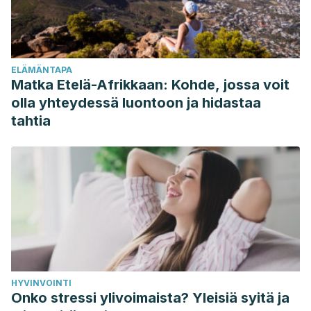
Médica
12.2 (2009): 32–37. Print.
Acevedo-González, Juan Carlos, and María Lucía
Salamanca-Ternera. “Semiología de Las Alucinaciones En
ELÄMÄNTAPA
Tumores Del Sistema Nervioso Central.”
Universitas
Matka Etelä-Afrikkaan: Kohde, jossa voit
Medica
61.4 (2020): 55–65.
Universitas Medica
. Web.
olla yhteydessä luontoon ja hidastaa
Álvarez, José et al. “Las Alucinaciones: Historia y
tahtia
Clínica.”
Frenia. Revista de Historia de la Psiquiatría
1.1
(2001): 65-96–96. Print.
García Montes, José M., and Marino Pérez Álvarez. “La
Visión Skinneriana Sobre Las Alucinaciones. Vigencia y
Revisión.”
Psychology, Society, & Education
3.1 (2017):
15.
Psychology, Society, & Education
. Web.
HYVINVOINTI
Onko stressi ylivoimaista? Yleisiä syitä ja