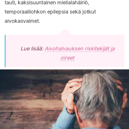
tauti, kaksisuuntainen mielialahäiriö,
temporaalilohkon epilepsia sekä jotkut
aivokasvaimet.
Lue lisää:
Aivohalvauksen riskitekijät ja
oireet