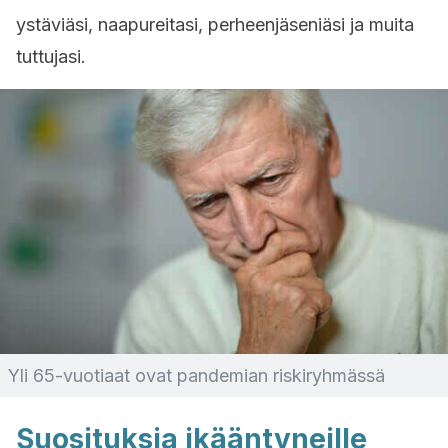
ystäviäsi, naapureitasi, perheenjäseniäsi ja muita
tuttujasi.
Yli 65-vuotiaat ovat pandemian riskiryhmässä
Suosituksia ikääntyneille