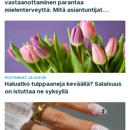
vastaanottaminen parantaa
mielenterveyttä: Mitä asiantuntijat
sanovat
PUUTARHAT JA ULKOA
Haluatko tulppaaneja keväällä? Salaisuus
on istuttaa ne syksyllä