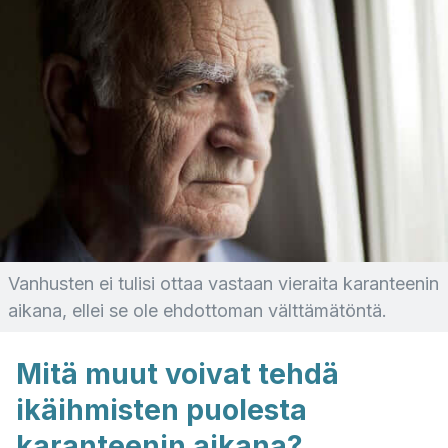
Vanhusten ei tulisi ottaa vastaan vieraita karanteenin
aikana, ellei se ole ehdottoman välttämätöntä.
Mitä muut voivat tehdä
ikäihmisten puolesta
karanteenin aikana?