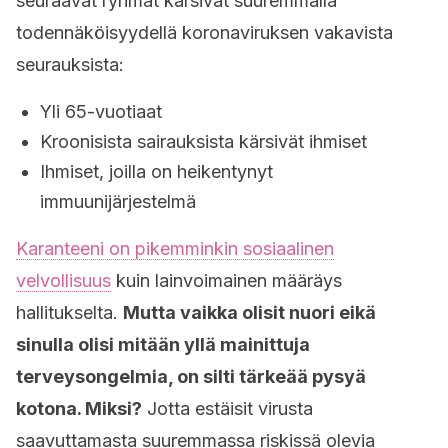
seuraavat ryhmät kärsivät suuremmalla
todennäköisyydellä koronaviruksen vakavista
seurauksista:
Yli 65-vuotiaat
Kroonisista sairauksista kärsivät ihmiset
Ihmiset, joilla on heikentynyt
immuunijärjestelmä
Karanteeni on pikemminkin sosiaalinen
velvollisuus
kuin lainvoimainen määräys
hallitukselta.
Mutta vaikka olisit nuori eikä
sinulla olisi mitään yllä mainittuja
terveysongelmia, on silti tärkeää pysyä
kotona. Miksi?
Jotta estäisit virusta
saavuttamasta suuremmassa riskissä olevia