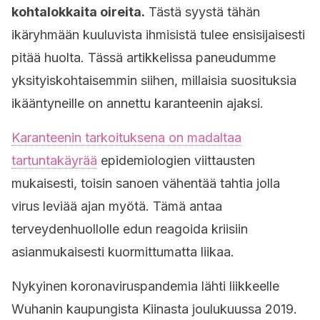
kohtalokkaita oireita.
Tästä syystä tähän
ikäryhmään kuuluvista ihmisistä tulee ensisijaisesti
pitää huolta. Tässä artikkelissa paneudumme
yksityiskohtaisemmin siihen, millaisia suosituksia
ikääntyneille on annettu karanteenin ajaksi.
Karanteenin tarkoituksena on madaltaa
tartuntakäyrää
epidemiologien viittausten
mukaisesti, toisin sanoen vähentää tahtia jolla
virus leviää ajan myötä. Tämä antaa
terveydenhuollolle edun reagoida kriisiin
asianmukaisesti kuormittumatta liikaa.
Nykyinen koronaviruspandemia lähti liikkeelle
Wuhanin kaupungista Kiinasta joulukuussa 2019.