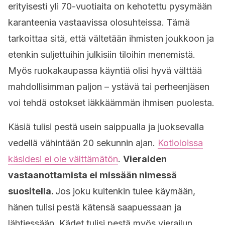
erityisesti yli 70-vuotiaita on kehotettu pysymään
karanteenia vastaavissa olosuhteissa. Tämä
tarkoittaa sitä, että vältetään ihmisten joukkoon ja
etenkin suljettuihin julkisiin tiloihin menemistä.
Myös ruokakaupassa käyntiä olisi hyvä välttää
mahdollisimman paljon
–
ystävä tai perheenjäsen
voi tehdä ostokset iäkkäämmän ihmisen puolesta.
Käsiä tulisi pestä usein saippualla ja juoksevalla
vedellä vähintään 20 sekunnin ajan.
Kotioloissa
käsidesi ei ole välttämätön
.
Vieraiden
vastaanottamista ei missään nimessä
suositella.
Jos joku kuitenkin tulee käymään,
hänen tulisi pestä kätensä saapuessaan ja
lähtiessään. Kädet tulisi pestä myös vierailun