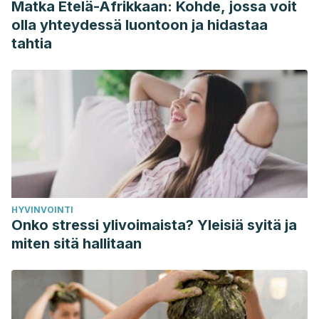
Matka Etelä-Afrikkaan: Kohde, jossa voit
Lloyd-Sherlock, Peter, et al. “Bearing the brunt of covid-19:
olla yhteydessä luontoon ja hidastaa
older people in low and middle income countries.” (2020).
tahtia
Wang, Hanping, and Li Zhang. “Risk of COVID-19 for
patients with cancer.” The Lancet Oncology (2020).
Wang, Tianbing, et al. “Comorbidities and multi-organ
injuries in the treatment of COVID-19.” The Lancet (2020).
HYVINVOINTI
Onko stressi ylivoimaista? Yleisiä syitä ja
miten sitä hallitaan