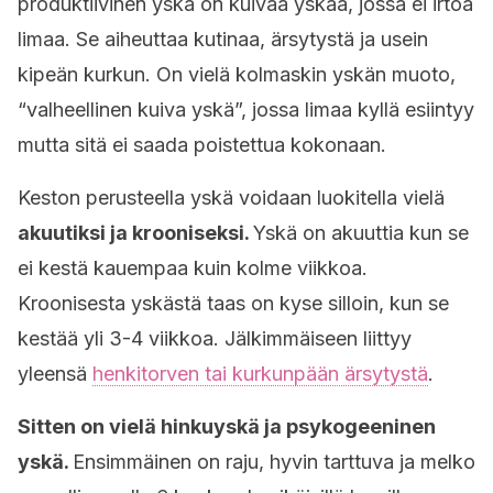
produktiivinen yskä on kuivaa yskää, jossa ei irtoa
limaa. Se aiheuttaa kutinaa, ärsytystä ja usein
kipeän kurkun. On vielä kolmaskin yskän muoto,
“valheellinen kuiva yskä”, jossa limaa kyllä esiintyy
mutta sitä ei saada poistettua kokonaan.
Keston perusteella yskä voidaan luokitella vielä
akuutiksi ja krooniseksi.
Yskä on akuuttia kun se
ei kestä kauempaa kuin kolme viikkoa.
Kroonisesta yskästä taas on kyse silloin, kun se
kestää yli 3-4 viikkoa. Jälkimmäiseen liittyy
yleensä
henkitorven tai kurkunpään ärsytystä
.
Sitten on vielä hinkuyskä ja psykogeeninen
yskä.
Ensimmäinen on raju, hyvin tarttuva ja melko