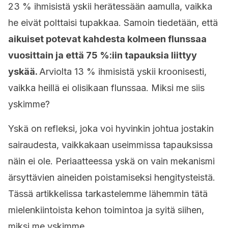
23 % ihmisistä yskii herätessään aamulla, vaikka
he eivät polttaisi tupakkaa. Samoin tiedetään, että
aikuiset potevat kahdesta kolmeen flunssaa
vuosittain ja että 75 %:iin tapauksia liittyy
yskää.
Arviolta 13 % ihmisistä yskii kroonisesti,
vaikka heillä ei olisikaan flunssaa. Miksi me siis
yskimme?
Yskä on refleksi, joka voi hyvinkin johtua jostakin
sairaudesta, vaikkakaan useimmissa tapauksissa
näin ei ole. Periaatteessa yskä on vain mekanismi
ärsyttävien aineiden poistamiseksi hengitysteistä.
Tässä artikkelissa tarkastelemme lähemmin tätä
mielenkiintoista kehon toimintoa ja syitä siihen,
miksi me yskimme.