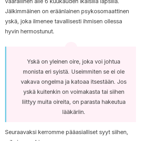
vaarallinen alle 6 kuukauden ikäisillä lapsilla.
Jälkimmäinen on eräänlainen psykosomaattinen
yskä, joka ilmenee tavallisesti ihmisen ollessa
hyvin hermostunut.
Yskä on yleinen oire, joka voi johtua
monista eri syistä. Useimmiten se ei ole
vakava ongelma ja katoaa itsestään. Jos
yskä kuitenkin on voimakasta tai siihen
liittyy muita oireita, on parasta hakeutua
lääkäriin.
Seuraavaksi kerromme pääasialliset syyt siihen,