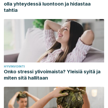
Martin, M. J., & Harrison, T. W. (2015). Causes of chronic
olla yhteydessä luontoon ja hidastaa
productive cough: an approach to
tahtia
management.
Respiratory medicine
,
109
(9), 1105-1113.
https://www.resmedjournal.com/article/S0954-
6111(15)30001-9/fulltext
HYVINVOINTI
Onko stressi ylivoimaista? Yleisiä syitä ja
miten sitä hallitaan