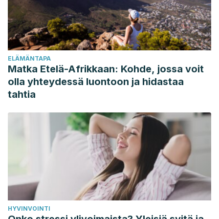
do Carmo, M. S., itapary dos Santos, C., Araújo, M. C.,
Girón, J. A., Fernandes, E. S., & Monteiro-Neto, V. (2018).
Probiotics, mechanisms of action, and clinical perspectives
for diarrhea management in children.
Food &
ELÄMÄNTAPA
function
,
9
(10), 5074-5095.
Matka Etelä-Afrikkaan: Kohde, jossa voit
https://pubs.rsc.org/en/content/articlehtml/2018/fo/c8fo0037
olla yhteydessä luontoon ja hidastaa
Fontané, L., Benaiges, D., Goday, A., Llauradó, G., & Pedro-
tahtia
Botet, J. (2018). Influencia de la microbiota y de los
probióticos en la obesidad.
Clínica e investigación en
arteriosclerosis
,
30
(6), 271-279.
https://www.sciencedirect.com/science/article/pii/S0214916
Hajavi, J., Esmaeili, S. A., Varasteh, A. R., Vazini, H., Atabati,
H., Mardani, F., … & Sahebkar, A. (2019). The
immunomodulatory role of probiotics in allergy
therapy.
Journal of cellular physiology
,
234
(3), 2386-2398.
HYVINVOINTI
https://onlinelibrary.wiley.com/doi/abs/10.1002/jcp.27263