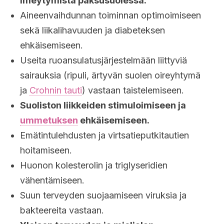
imeytymistä paksusuolessa.
Aineenvaihdunnan toiminnan optimoimiseen
sekä liikalihavuuden ja diabeteksen
ehkäisemiseen.
Useita ruoansulatusjärjestelmään liittyviä
sairauksia (ripuli, ärtyvän suolen oireyhtymä
ja
Crohnin tauti
) vastaan taistelemiseen.
Suoliston liikkeiden stimuloimiseen ja
ummetuksen
ehkäisemiseen.
Emätintulehdusten ja virtsatieputkitautien
hoitamiseen.
Huonon kolesterolin ja triglyseridien
vähentämiseen.
Suun terveyden suojaamiseen viruksia ja
bakteereita vastaan.