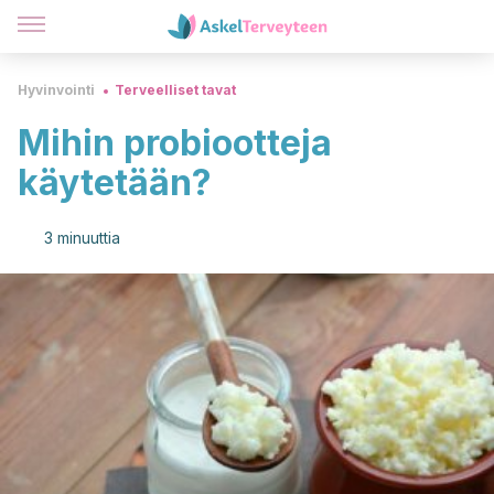
Hyvinvointi
Terveelliset tavat
Mihin probiootteja
käytetään?
3 minuuttia