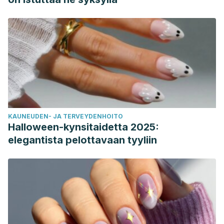
https://www.ajol.info/index.php/tjpr/article/view/207545
Stavropoulou, E., & Bezirtzoglou, E. (2020). Probiotics in
medicine: a long debate.
Frontiers in immunology
,
11
, 2192.
https://www.frontiersin.org/articles/10.3389/fimmu.2020.02192/f
Wastyk, H. C., Fragiadakis, G. K., Perelman, D., Dahan, D.,
Merrill, B. D., Feiqiao, B. Y., … & Sonnenburg, J. L. (2021).
Gut-microbiota-targeted diets modulate human immune
status.
Cell
,
184
(16), 4137-4153.
KAUNEUDEN- JA TERVEYDENHOITO
https://www.sciencedirect.com/science/article/pii/S009286
Halloween-kynsitaidetta 2025:
Zendeboodi, F., Khorshidian, N., Mortazavian, A. M., & da
elegantista pelottavaan tyyliin
Cruz, A. G. (2020). Probiotic: conceptualization from a new
approach.
Current Opinion in Food Science
,
32
, 103-123.
https://www.sciencedirect.com/science/article/pii/S221479