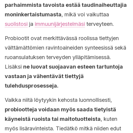
parhaimmista tavoista estää taudinaiheuttajia
moninkertaistumasta
, mikä voi vaikuttaa
suolistosi
ja
immuunijärjestelmäsi
terveyteen.
Probiootit ovat merkittävässä roolissa tiettyjen
välttämättömien ravintoaineiden synteesissä sekä
ruoansulatuksen terveyden ylläpitämisessä.
Lisäksi
ne luovat suojaavan esteen tartuntoja
vastaan ja vähentävät tiettyjä
tulehdusprosesseja.
Vaikka niitä löytyykin kehosta luonnollisesti,
probiootteja voidaan myös saada tietyistä
käyneistä ruoista tai maitotuotteista
, kuten
myös lisäravinteista. Tiedätkö mitkä niiden edut