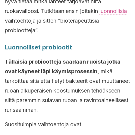
hyvä tietää mitkä lähteet tarjoavat niitä
ruokavalioosi. Tutkitaan ensin joitakin
luonnollisia
vaihtoehtoja ja sitten “bioterapeuttisia
probiootteja”.
Luonnolliset probiootit
Tällaisia probiootteja saadaan ruoista jotka
ovat käyneet läpi käymisprosessin,
mikä
tarkoittaa sitä että tietyt bakteerit ovat muuttaneet
ruoan alkuperäisen koostumuksen tehdäkseen
siitä paremmin sulavan ruoan ja ravintoaineellisesti
runsaamman.
Suosituimpia vaihtoehtoja ovat: