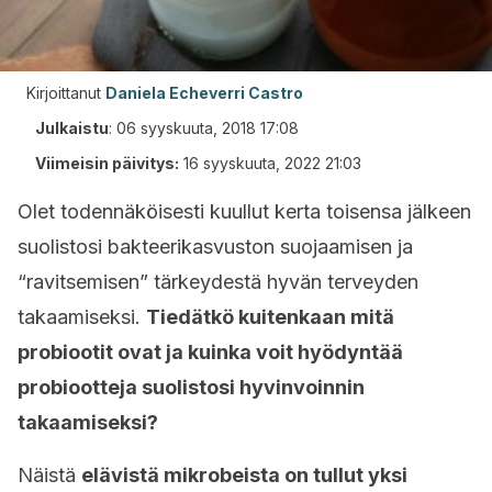
Kirjoittanut
Daniela Echeverri Castro
Julkaistu
:
06 syyskuuta, 2018 17:08
Viimeisin päivitys:
16 syyskuuta, 2022 21:03
Olet todennäköisesti kuullut kerta toisensa jälkeen
suolistosi bakteerikasvuston suojaamisen ja
“ravitsemisen” tärkeydestä hyvän terveyden
takaamiseksi.
Tiedätkö kuitenkaan mitä
probiootit ovat ja kuinka voit hyödyntää
probiootteja suolistosi hyvinvoinnin
takaamiseksi?
Näistä
elävistä mikrobeista on tullut yksi