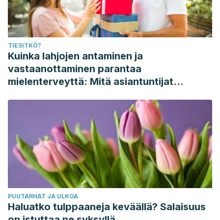
Oniszczuk, A., Oniszczuk, T., Gancarz, M., & Szymańska, J.
(2021). Role of gut microbiota, probiotics and prebiotics in
the cardiovascular diseases.
Molecules
,
26
(4), 1172.
TIESITKÖ?
https://www.mdpi.com/1420-3049/26/4/1172
Kuinka lahjojen antaminen ja
Reid, G., Gadir, A. A., & Dhir, R. (2019). Probiotics: reiterating
vastaanottaminen parantaa
what they are and what they are not.
Frontiers in
mielenterveyttä: Mitä asiantuntijat
microbiology
,
10
, 424.
sanovat
https://www.frontiersin.org/articles/10.3389/fmicb.2019.00424/f
Sanders, M. E., Merenstein, D., Merrifield, C. A., & Hutkins, R.
(2018). Probiotics for human use.
Nutrition bulletin
,
43
(3),
212-225.
https://onlinelibrary.wiley.com/doi/abs/10.1111/nbu.12334
Sivamaruthi, B. S., Prasanth, M. I., Kesika, P., & Chaiyasut, C.
(2019). Probiotics in human mental health and diseases-A
PUUTARHAT JA ULKOA
minireview.
Tropical Journal of Pharmaceutical
Haluatko tulppaaneja keväällä? Salaisuus
Research
,
18
(4), 889-895.
on istuttaa ne syksyllä