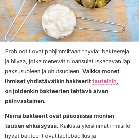
Probiootit ovat pohjimmiltaan “hyviä” bakteereja
ja hiivaa, jotka menevät ruoansulatuskanavan läpi
paksusuoleen ja ohutsuoleen.
Vaikka monet
ihmiset yhdistävätkin bakteerit
tauteihin
,
on joidenkin bakteerien tehtävä aivan
päinvastainen.
Nämä bakteerit ovat pääosassa monien
tautien ehkäisyssä
. Kaikista yleisimmät ihmisille
hyvät bakteerit ovat lactobacillus ja