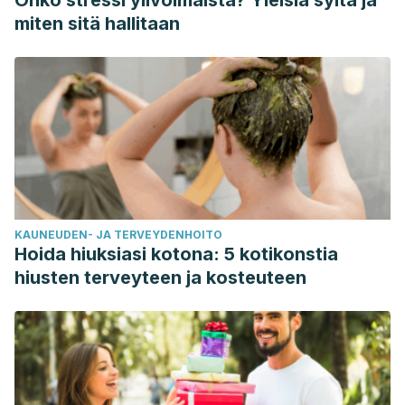
Onko stressi ylivoimaista? Yleisiä syitä ja
Jakubczyk, D., Leszczyńska, K., & Górska, S. (2020). The
miten sitä hallitaan
effectiveness of probiotics in the treatment of inflammatory
bowel disease (IBD)—a critical review.
Nutrients
,
12
(7),
1973. https://www.mdpi.com/2072-6643/12/7/1973
La Fata, G., Weber, P., & Mohajeri, M. H. (2018). Probiotics
and the gut immune system: indirect regulation.
Probiotics
and antimicrobial proteins
,
10
, 11-21.
https://pubmed.ncbi.nlm.nih.gov/28861741/
Lee, E. S., Song, E. J., Nam, Y. D., & Lee, S. Y. (2018).
KAUNEUDEN- JA TERVEYDENHOITO
Probiotics in human health and disease: from nutribiotics to
Hoida hiuksiasi kotona: 5 kotikonstia
pharmabiotics.
Journal of Microbiology
,
56
, 773-782.
hiusten terveyteen ja kosteuteen
https://link.springer.com/article/10.1007/s12275-018-8293-y
Oak, S. J., & Jha, R. (2019). The effects of probiotics in
lactose intolerance: A systematic review.
Critical reviews in
food science and nutrition
,
59
(11), 1675-1683.
https://www.tandfonline.com/doi/abs/10.1080/10408398.2018