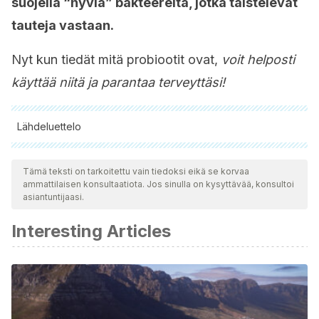
suojella “hyviä” bakteereita, jotka taistelevat
tauteja vastaan.
Nyt kun tiedät mitä probiootit ovat,
voit helposti
käyttää niitä ja parantaa terveyttäsi!
Lähdeluettelo
Kaikki lainatut lähteet tarkistettiin perusteellisesti tiimimme
toimesta varmistaaksemme niiden laadun, luotettavuuden,
Tämä teksti on tarkoitettu vain tiedoksi eikä se korvaa
ammattilaisen konsultaatiota. Jos sinulla on kysyttävää, konsultoi
ajantasaisuuden ja pätevyyden. Tämän artikkelin bibliografia
asiantuntijaasi.
katsottiin luotettavaksi ja akateemisesti tai tieteellisesti tarkaksi.
Interesting Articles
Cristofori, F., Dargenio, V. N., Dargenio, C., Miniello, V. L.,
Barone, M., & Francavilla, R. (2021). Anti-inflammatory and
immunomodulatory effects of probiotics in gut inflammation:
a door to the body.
Frontiers in immunology
,
12
, 578386.
https://www.frontiersin.org/articles/10.3389/fimmu.2021.578386