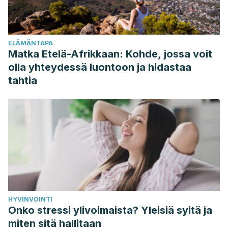
Wegner D, Schneider D, Carter S, White T. Paradoxical
effects of thought suppression. Journal of Personality and
Social Psychology [Internet]. 1987 [consultado el 16 de
ELÄMÄNTAPA
agosto de 2022]; 53(1): 5–13. Disponible en.
Matka Etelä-Afrikkaan: Kohde, jossa voit
https://doi.org/10.1037/0022-3514.53.1.5
olla yhteydessä luontoon ja hidastaa
tahtia
HYVINVOINTI
Onko stressi ylivoimaista? Yleisiä syitä ja
miten sitä hallitaan