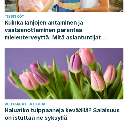
TIESITKÖ?
Kuinka lahjojen antaminen ja
vastaanottaminen parantaa
mielenterveyttä: Mitä asiantuntijat
sanovat
PUUTARHAT JA ULKOA
Haluatko tulppaaneja keväällä? Salaisuus
on istuttaa ne syksyllä