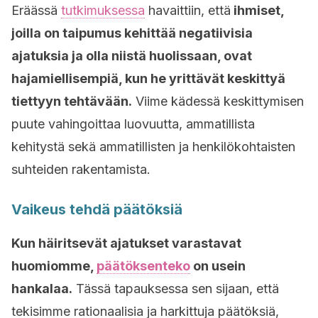
Eräässä
tutkimuksessa
havaittiin, että
ihmiset,
joilla on taipumus kehittää negatiivisia
ajatuksia ja olla niistä huolissaan, ovat
hajamiellisempiä, kun he yrittävät keskittyä
tiettyyn tehtävään.
Viime kädessä keskittymisen
puute vahingoittaa luovuutta, ammatillista
kehitystä sekä ammatillisten ja henkilökohtaisten
suhteiden rakentamista.
Vaikeus tehdä päätöksiä
Kun häiritsevät ajatukset varastavat
huomiomme,
päätöksenteko
on usein
hankalaa.
Tässä tapauksessa sen sijaan, että
tekisimme rationaalisia ja harkittuja päätöksiä,