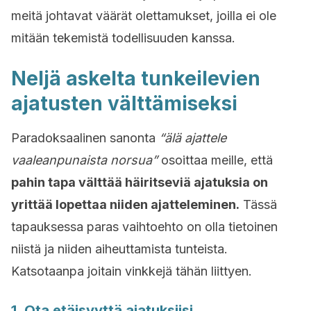
meitä johtavat väärät olettamukset, joilla ei ole
mitään tekemistä todellisuuden kanssa.
Neljä askelta tunkeilevien
ajatusten välttämiseksi
Paradoksaalinen sanonta
“älä ajattele
vaaleanpunaista norsua”
osoittaa meille, että
pahin tapa välttää häiritseviä ajatuksia on
yrittää lopettaa niiden ajatteleminen.
Tässä
tapauksessa paras vaihtoehto on olla tietoinen
niistä ja niiden aiheuttamista tunteista.
Katsotaanpa joitain vinkkejä tähän liittyen.
1. Ota etäisyyttä ajatuksiisi