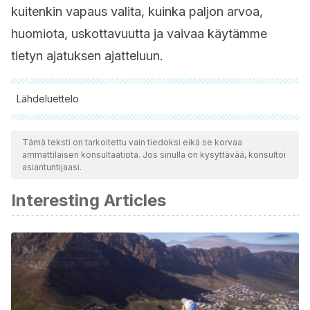
kuitenkin vapaus valita, kuinka paljon arvoa,
huomiota, uskottavuutta ja vaivaa käytämme
tietyn ajatuksen ajatteluun.
Lähdeluettelo
Kaikki lainatut lähteet tarkistettiin perusteellisesti tiimimme
toimesta varmistaaksemme niiden laadun, luotettavuuden,
Tämä teksti on tarkoitettu vain tiedoksi eikä se korvaa
ammattilaisen konsultaatiota. Jos sinulla on kysyttävää, konsultoi
ajantasaisuuden ja pätevyyden. Tämän artikkelin bibliografia
asiantuntijaasi.
katsottiin luotettavaksi ja akateemisesti tai tieteellisesti tarkaksi.
Interesting Articles
Fox E, Dutton K, Yates A, Georgiou G, Mouchlianitis E.
Attentional Control and Suppressing Negative Thought
Intrusions in Pathological Worry. Clin Psychol Sci [Internet].
2015 [consultado el 16 de agosto de 2022]; 3(4):593-606.
Disponible en:
https://www.ncbi.nlm.nih.gov/pmc/articles/PMC4618297/