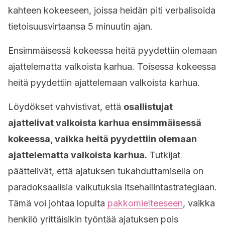
kahteen kokeeseen, joissa heidän piti verbalisoida
tietoisuusvirtaansa 5 minuutin ajan.
Ensimmäisessä kokeessa heitä pyydettiin olemaan
ajattelematta valkoista karhua. Toisessa kokeessa
heitä pyydettiin ajattelemaan valkoista karhua.
Löydökset vahvistivat, että
osallistujat
ajattelivat valkoista karhua ensimmäisessä
kokeessa, vaikka heitä pyydettiin olemaan
ajattelematta valkoista karhua.
Tutkijat
päättelivät, että ajatuksen tukahduttamisella on
paradoksaalisia vaikutuksia itsehallintastrategiaan.
Tämä voi johtaa lopulta
pakkomielteeseen
, vaikka
henkilö yrittäisikin työntää ajatuksen pois