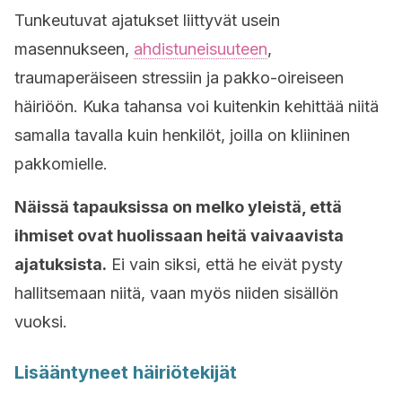
Tunkeutuvat ajatukset liittyvät usein
masennukseen,
ahdistuneisuuteen
,
traumaperäiseen stressiin ja pakko-oireiseen
häiriöön. Kuka tahansa voi kuitenkin kehittää niitä
samalla tavalla kuin henkilöt, joilla on kliininen
pakkomielle.
Näissä tapauksissa on melko yleistä, että
ihmiset ovat huolissaan heitä vaivaavista
ajatuksista.
Ei vain siksi, että he eivät pysty
hallitsemaan niitä, vaan myös niiden sisällön
vuoksi.
Lisääntyneet häiriötekijät