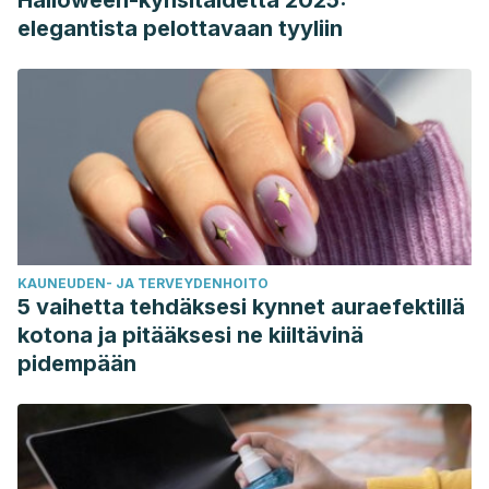
Halloween-kynsitaidetta 2025:
elegantista pelottavaan tyyliin
KAUNEUDEN- JA TERVEYDENHOITO
5 vaihetta tehdäksesi kynnet auraefektillä
kotona ja pitääksesi ne kiiltävinä
pidempään