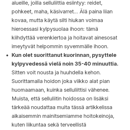
alueille, joilla selluliittia esiintyy: reidet,
pohkeet, maha, käsivarret… Älä paina liian
kovaa, mutta käytä silti hiukan voimaa
hieroessasi kylpysuolaa ihoon: tämä
kiihdyttää verenkiertoa ja hoitavat ainesosat
imeytyvät helpommin syvemmälle ihoon.
Kun olet suorittanut kuorinnan, pysyttele
kylpyvedessä vielä noin 35-40 minuuttia.
Sitten voit nousta ja huuhdella kehon.
Suorittamalla hoidon joka viikko alat pian
huomaamaan, kuinka selluliittisi vähenee.
Muista, että selluliitin hoidossa on lisäksi
tärkeää noudattaa muita tässä artikkelissa
aikaisemmin mainitsemiamme hoitokeinoja,
kuten liikuntaa sekä terveellistä