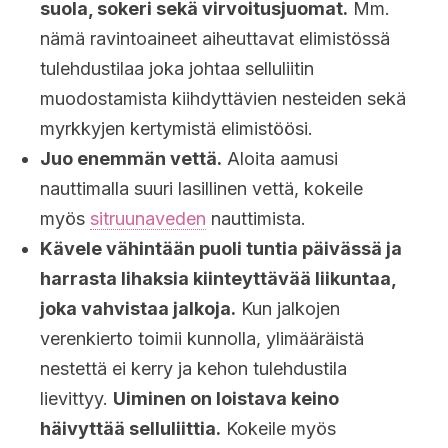
suola, sokeri sekä virvoitusjuomat.
Mm.
nämä ravintoaineet aiheuttavat elimistössä
tulehdustilaa joka johtaa selluliitin
muodostamista kiihdyttävien nesteiden sekä
myrkkyjen kertymistä elimistöösi.
Juo enemmän vettä.
Aloita aamusi
nauttimalla suuri lasillinen vettä, kokeile
myös
sitruunaveden
nauttimista.
Kävele vähintään puoli tuntia päivässä ja
harrasta lihaksia kiinteyttävää liikuntaa,
joka vahvistaa jalkoja.
Kun jalkojen
verenkierto toimii kunnolla, ylimääräistä
nestettä ei kerry ja kehon tulehdustila
lievittyy.
Uiminen on loistava keino
häivyttää selluliittia.
Kokeile myös