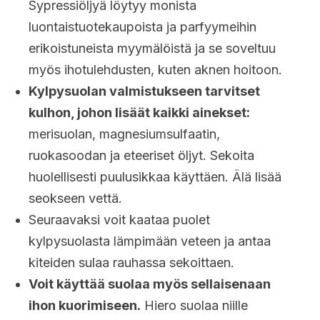
Sypressiöljyä löytyy monista
luontaistuotekaupoista ja parfyymeihin
erikoistuneista myymälöistä ja se soveltuu
myös ihotulehdusten, kuten aknen hoitoon.
Kylpysuolan valmistukseen tarvitset
kulhon, johon lisäät kaikki ainekset:
merisuolan, magnesiumsulfaatin,
ruokasoodan ja eteeriset öljyt. Sekoita
huolellisesti puulusikkaa käyttäen. Älä lisää
seokseen vettä.
Seuraavaksi voit kaataa puolet
kylpysuolasta lämpimään veteen ja antaa
kiteiden sulaa rauhassa sekoittaen.
Voit käyttää suolaa myös sellaisenaan
ihon kuorimiseen.
Hiero suolaa niille