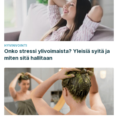
Koutkia P, Mylonakis E, Boyce J.
(1999). Cellulitis:
evaluation of possible predisposing factors in hospitalized
patients. Diagn Microbiol Infect Dis 1999; 34: 325-7.
Roe, E., Serra, E., Guzman, G., & Sajoux, I.
(2018).
Structural changes of subcutaneous tissue valued by
ultrasonography in patients with cellulitis following
HYVINVOINTI
treatment with the PnKCelulitis® program.
Journal of Clinical
Onko stressi ylivoimaista? Yleisiä syitä ja
and Aesthetic Dermatology
.
miten sitä hallitaan
Josefina de Peña, M. H.-P.
(2005). Lipodistrofia
ginecoide (celulitis).
Rev Cent Dermatol Pascua
.
ANDINA, S.
(n.d.). La sal que cura.
https://prama.com.ar/wp-content/uploads/sal_andina.pdf