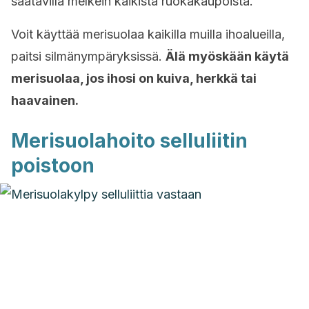
saatavilla melkein kaikista ruokakaupoista.
Voit käyttää merisuolaa kaikilla muilla ihoalueilla,
paitsi silmänympäryksissä.
Älä myöskään käytä
merisuolaa, jos ihosi on kuiva, herkkä tai
haavainen.
Merisuolahoito selluliitin
poistoon