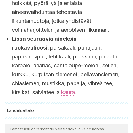
hölkkää, pyöräilyä ja erilaisia
aineenvaihduntaa tehostavia
liikuntamuotoja, jotka yhdistävät
voimaharjoittelun ja aerobisen liikunnan.
Lisää seuraavia aineksia
ruokavalioosi:
parsakaali, punajuuri,
paprika, sipuli, lehtikaali, porkkana, pinaatti,
karpalo, ananas, cantaloupe-meloni, selleri,
kurkku, kurpitsan siemenet, pellavansiemen,
chiasiemen, mustikka, papaija, vihreä tee,
kirsikat, salviatee ja
kaura
.
Lähdeluettelo
Kaikki lainatut lähteet tarkistettiin perusteellisesti tiimimme
toimesta varmistaaksemme niiden laadun, luotettavuuden,
Tämä teksti on tarkoitettu vain tiedoksi eikä se korvaa