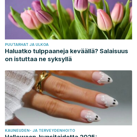
PUUTARHAT JA ULKOA
Haluatko tulppaaneja keväällä? Salaisuus
on istuttaa ne syksyllä
KAUNEUDEN- JA TERVEYDENHOITO