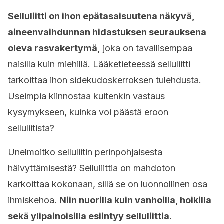
Selluliitti on ihon epätasaisuutena näkyvä,
aineenvaihdunnan hidastuksen seurauksena
oleva rasvakertymä,
joka on tavallisempaa
naisilla kuin miehillä. Lääketieteessä selluliitti
tarkoittaa ihon sidekudoskerroksen tulehdusta.
Useimpia kiinnostaa kuitenkin vastaus
kysymykseen, kuinka voi päästä eroon
selluliitista?
Unelmoitko selluliitin perinpohjaisesta
häivyttämisestä? Selluliittia on mahdoton
karkoittaa kokonaan, sillä se on luonnollinen osa
ihmiskehoa.
Niin nuorilla kuin vanhoilla, hoikilla
sekä ylipainoisilla esiintyy selluliittia.