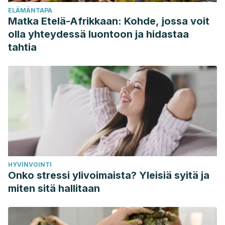
Bill, P. Y.
Conmoción cerebral.
ELÄMÄNTAPA
http://loyolamedicine.adam.com/content.aspx?
Matka Etelä-Afrikkaan: Kohde, jossa voit
productid=118&isarticlelink=false&pid=5&gid=000799
olla yhteydessä luontoon ja hidastaa
Li Canessa, A.
(2014). Síndrome Postconmocional y su
tahtia
valoración Médico legal.
Medicina Legal de Costa Rica
,
31
(2), 55-64.
https://www.scielo.sa.cr/scielo.php?
pid=S1409-00152014000200006&script=sci_arttext
HYVINVOINTI
Onko stressi ylivoimaista? Yleisiä syitä ja
miten sitä hallitaan