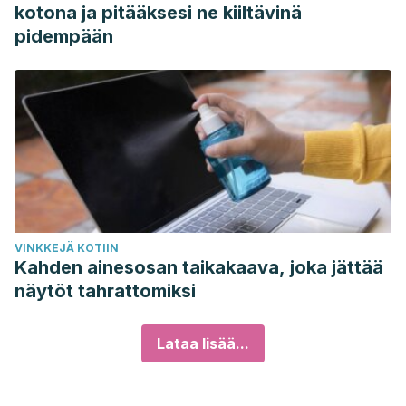
kotona ja pitääksesi ne kiiltävinä
pidempään
VINKKEJÄ KOTIIN
Kahden ainesosan taikakaava, joka jättää
näytöt tahrattomiksi
Lataa lisää...