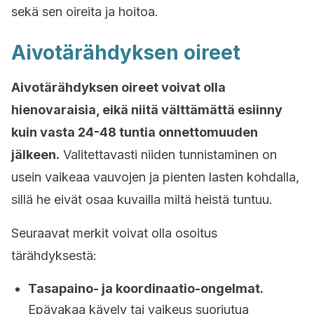
sekä sen oireita ja hoitoa.
Aivotärähdyksen oireet
Aivotärähdyksen oireet voivat olla
hienovaraisia, eikä niitä välttämättä esiinny
kuin vasta 24-48 tuntia onnettomuuden
jälkeen.
Valitettavasti niiden tunnistaminen on
usein vaikeaa vauvojen ja pienten lasten kohdalla,
sillä he eivät osaa kuvailla miltä heistä tuntuu.
Seuraavat merkit voivat olla osoitus
tärähdyksestä:
Tasapaino- ja koordinaatio-ongelmat.
Epävakaa kävely tai vaikeus suoriutua