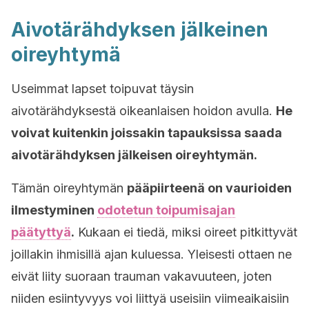
Aivotärähdyksen jälkeinen
oireyhtymä
Useimmat lapset toipuvat täysin
aivotärähdyksestä oikeanlaisen hoidon avulla.
He
voivat kuitenkin joissakin tapauksissa saada
aivotärähdyksen jälkeisen oireyhtymän.
Tämän oireyhtymän
pääpiirteenä on vaurioiden
ilmestyminen
odotetun toipumisajan
päätyttyä
.
Kukaan ei tiedä, miksi oireet pitkittyvät
joillakin ihmisillä ajan kuluessa. Yleisesti ottaen ne
eivät liity suoraan trauman vakavuuteen, joten
niiden esiintyvyys voi liittyä useisiin viimeaikaisiin