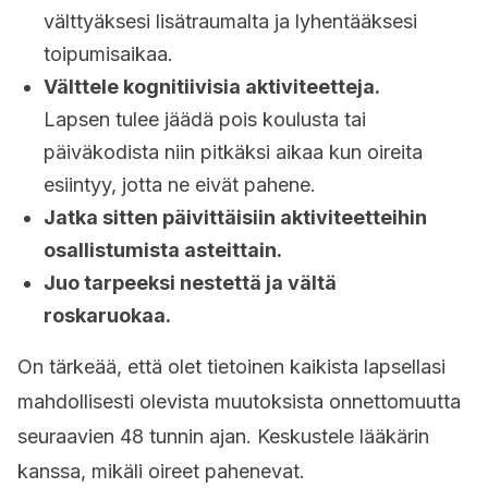
välttyäksesi lisätraumalta ja lyhentääksesi
toipumisaikaa.
Välttele kognitiivisia aktiviteetteja.
Lapsen tulee jäädä pois koulusta tai
päiväkodista niin pitkäksi aikaa kun oireita
esiintyy, jotta ne eivät pahene.
Jatka sitten päivittäisiin aktiviteetteihin
osallistumista asteittain.
Juo tarpeeksi nestettä ja vältä
roskaruokaa.
On tärkeää, että olet tietoinen kaikista lapsellasi
mahdollisesti olevista muutoksista onnettomuutta
seuraavien 48 tunnin ajan. Keskustele lääkärin
kanssa, mikäli oireet pahenevat.