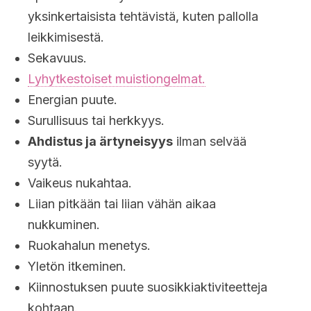
yksinkertaisista tehtävistä, kuten pallolla
leikkimisestä.
Sekavuus.
Lyhytkestoiset muistiongelmat.
Energian puute.
Surullisuus tai herkkyys.
Ahdistus ja ärtyneisyys
ilman selvää
syytä.
Vaikeus nukahtaa.
Liian pitkään tai liian vähän aikaa
nukkuminen.
Ruokahalun menetys.
Yletön itkeminen.
Kiinnostuksen puute suosikkiaktiviteetteja
kohtaan.