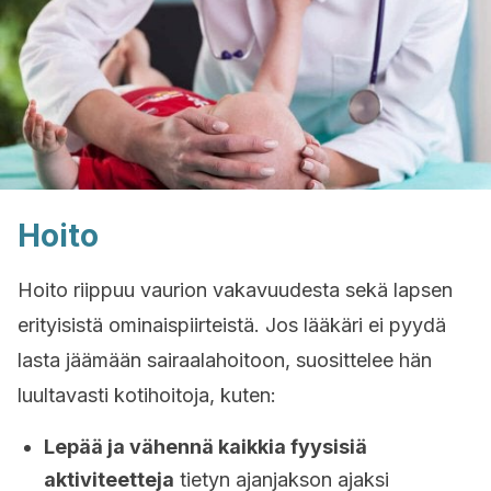
Hoito
Hoito riippuu vaurion vakavuudesta sekä lapsen
erityisistä ominaispiirteistä. Jos lääkäri ei pyydä
lasta jäämään sairaalahoitoon, suosittelee hän
luultavasti kotihoitoja, kuten:
Lepää ja vähennä kaikkia fyysisiä
aktiviteetteja
tietyn ajanjakson ajaksi