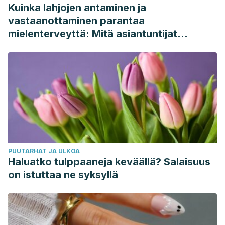
Kuinka lahjojen antaminen ja
vastaanottaminen parantaa
mielenterveyttä: Mitä asiantuntijat
sanovat
PUUTARHAT JA ULKOA
Haluatko tulppaaneja keväällä? Salaisuus
on istuttaa ne syksyllä