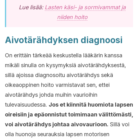
Lue lisää:
Lasten käsi- ja sormivammat ja
niiden hoito
Aivotärähdyksen diagnoosi
On erittäin tärkeää keskustella lääkärin kanssa
mikäli sinulla on kysymyksiä aivotärähdyksestä,
sillä ajoissa diagnosoitu aivotärähdys sekä
oikeaoppinen hoito varmistavat sen, ettei
aivotärähdys johda muihin vaurioihin
tulevaisuudessa.
Jos et kiinnitä huomiota lapsen
oireisiin ja epäonnistut toimimaan välittömästi,
voi aivotärähdys johtaa aivovaurioon.
Sillä voi
olla huonoja seurauksia lapsen motorisen