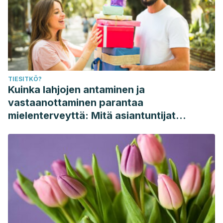
TIESITKÖ?
Kuinka lahjojen antaminen ja
vastaanottaminen parantaa
mielenterveyttä: Mitä asiantuntijat
sanovat