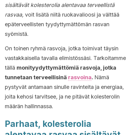
sisältävät kolesterolia alentavaa terveellistä
rasvaa,
voit lisätä niitä ruokavalioosi ja välttää
epäterveellisten tyydyttymättömän rasvan
syömistä.
On toinen ryhmä rasvoja, jotka toimivat täysin
vastakkaisella tavalla elimistössäsi. Tarkoitamme
tällä
monityydyttymättömiä rasvoja, jotka
tunnetaan terveellisinä
rasvoina
.
Nämä
pystyvät antamaan sinulle ravinteita ja energiaa,
joita kehosi tarvitsee, ja ne pitävät kolesterolin
määrän hallinnassa.
Parhaat, kolesterolia
alentavaa rasvaa sisältävät