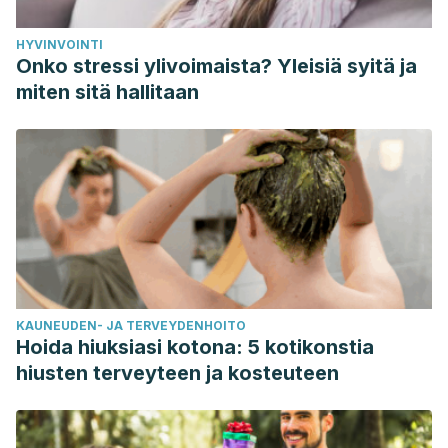
HYVINVOINTI
Onko stressi ylivoimaista? Yleisiä syitä ja
miten sitä hallitaan
KAUNEUDEN- JA TERVEYDENHOITO
Hoida hiuksiasi kotona: 5 kotikonstia
hiusten terveyteen ja kosteuteen