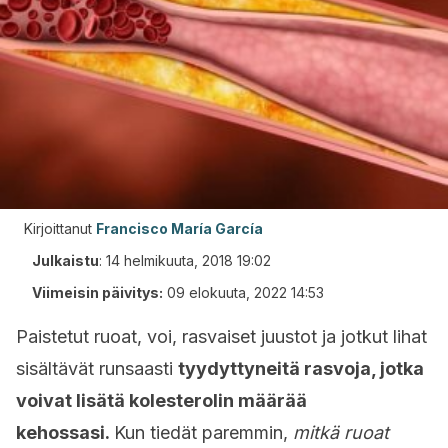
Kirjoittanut
Francisco María García
Julkaistu
:
14 helmikuuta, 2018 19:02
Viimeisin päivitys:
09 elokuuta, 2022 14:53
Paistetut ruoat, voi, rasvaiset juustot ja jotkut lihat
sisältävät runsaasti
tyydyttyneitä rasvoja, jotka
voivat lisätä kolesterolin määrää
kehossasi.
Kun tiedät paremmin,
mitkä ruoat