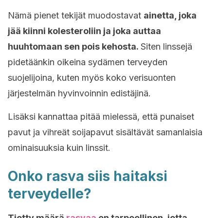
Nämä pienet tekijät muodostavat
ainetta, joka
jää kiinni kolesteroliin ja joka auttaa
huuhtomaan sen pois kehosta.
Siten linssejä
pidetäänkin oikeina sydämen terveyden
suojelijoina, kuten myös koko verisuonten
järjestelmän hyvinvoinnin edistäjinä.
Lisäksi kannattaa pitää mielessä, että punaiset
pavut ja vihreät soijapavut sisältävät samanlaisia
ominaisuuksia kuin linssit.
Onko rasva siis haitaksi
terveydelle?
Tietty määrä
rasvaa
on tarpeellinen, jotta