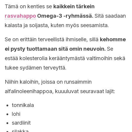
Tämä on kenties se
kaikkein tärkein
rasvahappo
Omega-3 -ryhmässä.
Sitä saadaan
kalasta ja soijasta, kuten myös seesamista.
Se on erittäin terveellistä ihmiselle, sillä
kehomme
ei pysty tuottamaan sitä omin neuvoin.
Se
estää kolesterolia kerääntymästä valtimoihin sekä
tukee sydämen terveyttä.
Niihin kaloihin, joissa on runsaimmin
alfalinoleenihappoa, kuuuluvat seuravaat lajit:
tonnikala
lohi
sardiinit
silakka