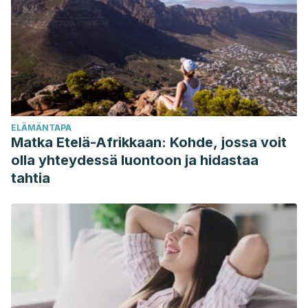
statement from the American heart association nutrition
committee. Circulation.
https://doi.org/10.1161/CIRCULATIONAHA.106.176158
Sacks, F. M., Lichtenstein, A. H., Wu, J. H. Y., Appel, L. J.,
Creager, M. A., Kris-Etherton, P. M., … Van Horn, L. V. (2017).
Dietary fats and cardiovascular disease: A presidential
ELÄMÄNTAPA
advisory from the American Heart Association. Circulation.
Matka Etelä-Afrikkaan: Kohde, jossa voit
https://doi.org/10.1161/CIR.0000000000000510
olla yhteydessä luontoon ja hidastaa
Collins, R., Frost, C., Clarke, R., Peto, R., & Appleby, P.
tahtia
(2011). Dietary lipids and blood cholesterol: quantitative
meta-analysis of metabolic ward studies. BMJ.
https://doi.org/10.1136/bmj.314.7074.112