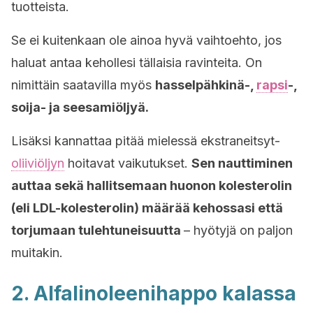
tuotteista.
Se ei kuitenkaan ole ainoa hyvä vaihtoehto, jos
haluat antaa kehollesi tällaisia ravinteita. On
nimittäin saatavilla myös
hasselpähkinä-,
rapsi
-,
soija- ja seesamiöljyä.
Lisäksi kannattaa pitää mielessä ekstraneitsyt-
oliiviöljyn
hoitavat vaikutukset.
Sen nauttiminen
auttaa sekä hallitsemaan huonon kolesterolin
(eli LDL-kolesterolin) määrää kehossasi että
torjumaan tulehtuneisuutta
– hyötyjä on paljon
muitakin.
2. Alfalinoleenihappo kalassa