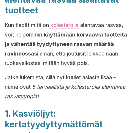
tuotteet
Kun tiedät mitä on
kolesterolia
alentavaa rasvaa,
voit helpommin
käyttämään korvaavia tuotteita
ja vähentää tyydyttyneen rasvan määrää
ravinnossasi
ilman, että joutuisit leikkaamaan
ruokavaliostasi mitään hyvää pois.
Jatka lukemista, sillä nyt kuulet asiasta lisää –
nämä ovat
5 terveellistä ja kolesterolia alentavaa
rasvatyyppiä!
1. Kasviöljyt:
kertatyydyttymättömät