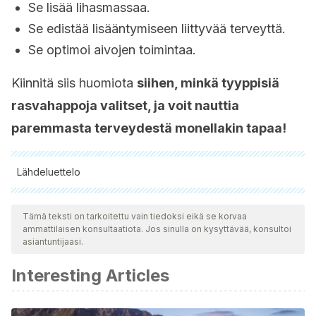
Se lisää lihasmassaa.
Se edistää lisääntymiseen liittyvää terveyttä.
Se optimoi aivojen toimintaa.
Kiinnitä siis huomiota
siihen, minkä tyyppisiä
rasvahappoja valitset, ja voit nauttia
paremmasta terveydestä monellakin tapaa!
Lähdeluettelo
Kaikki lainatut lähteet tarkistettiin perusteellisesti tiimimme
toimesta varmistaaksemme niiden laadun, luotettavuuden,
Tämä teksti on tarkoitettu vain tiedoksi eikä se korvaa
ammattilaisen konsultaatiota. Jos sinulla on kysyttävää, konsultoi
ajantasaisuuden ja pätevyyden. Tämän artikkelin bibliografia
asiantuntijaasi.
katsottiin luotettavaksi ja akateemisesti tai tieteellisesti tarkaksi.
Interesting Articles
Lichtenstein, A. H., Appel, L. J., Brands, M., Carnethon, M.,
Daniels, S., Franch, H. A., … Wylie-Rosett, J. (2006). Diet
and lifestyle recommendations revision 2006: A scientific