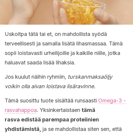
Uskoitpa tätä tai et, on mahdollista syödä
terveellisesti ja samalla lisätä lihasmassaa. Tämä
sopii loistavasti urheilijoille ja kaikille niille, jotka
haluavat saada lisää lihaksia.
Jos kuulut näihin ryhmiin,
turskanmaksaöljy
voikin olla aivan loistava lisäravinne.
Tämä suosittu tuote sisältää runsaasti
Omega-3 -
rasvahappoa
. Yksinkertaistaen
tämä
rasva edistää parempaa proteiinien
yhdistämistä,
ja se mahdollistaa siten sen, että