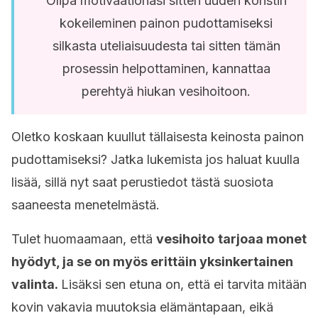
Olipa motivaationasi sitten uuden konstin
kokeileminen painon pudottamiseksi
silkasta uteliaisuudesta tai sitten tämän
prosessin helpottaminen, kannattaa
perehtyä hiukan vesihoitoon.
Oletko koskaan kuullut tällaisesta keinosta painon
pudottamiseksi? Jatka lukemista jos haluat kuulla
lisää, sillä nyt saat perustiedot tästä suosiota
saaneesta menetelmästä.
Tulet huomaamaan, että
vesihoito
tarjoaa monet
hyödyt, ja se on myös erittäin yksinkertainen
valinta.
Lisäksi sen etuna on, että ei tarvita mitään
kovin vakavia muutoksia elämäntapaan, eikä