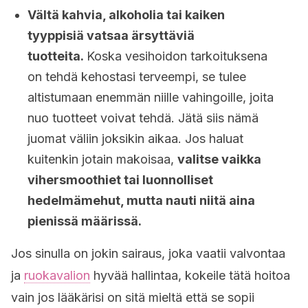
Vältä kahvia, alkoholia tai kaiken
tyyppisiä vatsaa ärsyttäviä
tuotteita.
Koska vesihoidon tarkoituksena
on tehdä kehostasi terveempi, se tulee
altistumaan enemmän niille vahingoille, joita
nuo tuotteet voivat tehdä. Jätä siis nämä
juomat väliin joksikin aikaa. Jos haluat
kuitenkin jotain makoisaa,
valitse vaikka
vihersmoothiet tai luonnolliset
hedelmämehut, mutta nauti niitä aina
pienissä määrissä.
Jos sinulla on jokin sairaus, joka vaatii valvontaa
ja
ruokavalion
hyvää hallintaa, kokeile tätä hoitoa
vain jos lääkärisi on sitä mieltä että se sopii