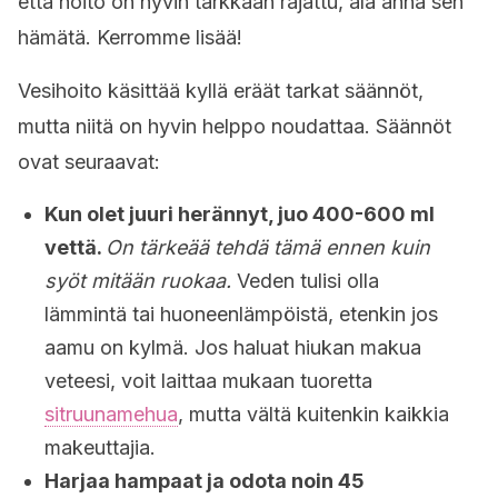
että hoito on hyvin tarkkaan rajattu, älä anna sen
hämätä. Kerromme lisää!
Vesihoito käsittää kyllä eräät tarkat säännöt,
mutta niitä on hyvin helppo noudattaa. Säännöt
ovat seuraavat:
Kun olet juuri herännyt, juo 400-600 ml
vettä.
On tärkeää tehdä tämä ennen kuin
syöt mitään ruokaa.
Veden tulisi olla
lämmintä tai huoneenlämpöistä, etenkin jos
aamu on kylmä. Jos haluat hiukan makua
veteesi, voit laittaa mukaan tuoretta
sitruunamehua
, mutta vältä kuitenkin kaikkia
makeuttajia.
Harjaa hampaat ja odota noin 45