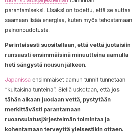
ruoansulatusjärjestelmän
toiminnan
parantamiseksi. Lisäksi on todettu, että se auttaa
saamaan lisää energiaa, kuten myös tehostamaan
painonpudotusta.
Perinteisesti suositellaan, että vettä juotaisiin
runsaasti ensimmäisinä minuutteina aamulla
heti sängystä nousun jälkeen.
Japanissa
ensimmäiset aamun tunnit tunnetaan
“kultaisina tunteina”. Siellä uskotaan, että
jos
tähän aikaan
juodaan vettä, pystytään
merkittävästi parantamaan
ruoansulatusjärjestelmän toimintaa ja
kohentamaan terveyttä yleisestikin ottaen.