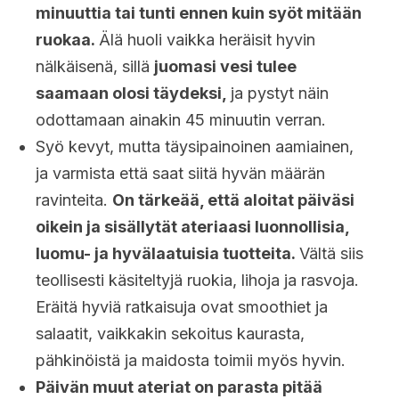
minuuttia tai tunti ennen kuin syöt mitään
ruokaa.
Älä huoli vaikka heräisit hyvin
nälkäisenä, sillä
juomasi vesi tulee
saamaan olosi täydeksi,
ja pystyt näin
odottamaan ainakin 45 minuutin verran.
Syö kevyt, mutta täysipainoinen aamiainen,
ja varmista että saat siitä hyvän määrän
ravinteita.
On tärkeää, että aloitat päiväsi
oikein ja sisällytät ateriaasi luonnollisia,
luomu- ja hyvälaatuisia tuotteita.
Vältä siis
teollisesti käsiteltyjä ruokia, lihoja ja rasvoja.
Eräitä hyviä ratkaisuja ovat smoothiet ja
salaatit, vaikkakin sekoitus kaurasta,
pähkinöistä ja maidosta toimii myös hyvin.
Päivän muut ateriat on parasta pitää