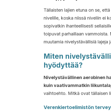
Tällaisten lajien etuna on se, ett
nivelille, koska niissä niveliin ei
sopivatkin ihanteellisesti sellaisille
toipuvat parhaillaan vammoista. M
muutamia nivelystävällisiä lajeja 
Miten nivelystäväll
hyödyttää?
Nivelystävällinen aerobinen ha
kuin vaativammatkin liikuntalaj
vaihtoehto. Mitkä ovat tällaisen
Verenkiertoelimistön terve