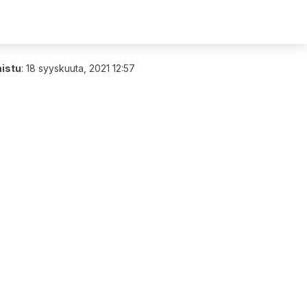
aistu
:
18 syyskuuta, 2021 12:57