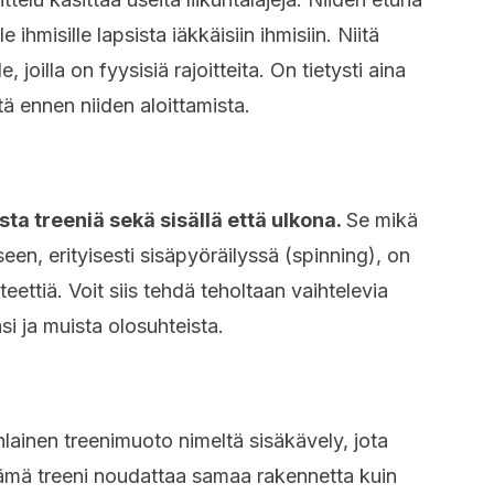
e ihmisille lapsista iäkkäisiin ihmisiin. Niitä
le, joilla on fyysisiä rajoitteita. On tietysti aina
tä ennen niiden aloittamista.
ta treeniä sekä sisällä että ulkona.
Se mikä
en, erityisesti sisäpyöräilyssä (spinning), on
eettiä. Voit siis tehdä teholtaan vaihtelevia
si ja muista olosuhteista.
lainen treenimuoto nimeltä sisäkävely, jota
 Tämä treeni noudattaa samaa rakennetta kuin