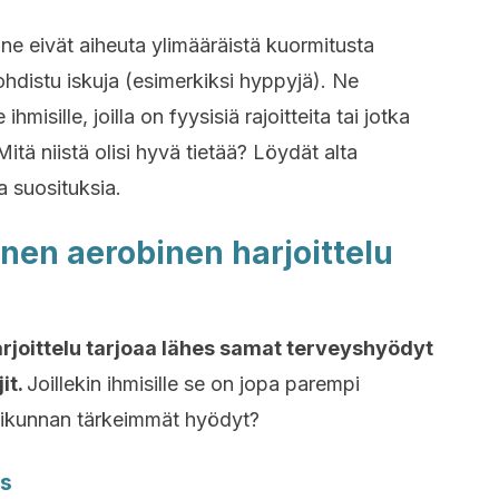
ä ne eivät aiheuta ylimääräistä kuormitusta
 kohdistu iskuja (esimerkiksi hyppyjä). Ne
 ihmisille, joilla on fyysisiä rajoitteita tai jotka
itä niistä olisi hyvä tietää? Löydät alta
ja suosituksia.
inen aerobinen harjoittelu
rjoittelu tarjoaa lähes samat terveyshyödyt
it.
Joillekin ihmisille se on jopa parempi
 liikunnan tärkeimmät hyödyt?
ys