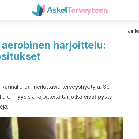
Julk
 aerobinen harjoittelu:
uositukset
liikunnalla on merkittäviä terveyshyötyjä. Se
oilla on fyysisiä rajoitteita tai jotka eivät pysty
eja.