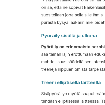
on se, että ne sopivat kaikenlaisill
suositellaan jopa sellaisille ihmisil
parasta kysyä lääkärin mielipidet
Pyöräily sisällä ja ulkona
Pyöräily on erinomaista aerobis
saa tämän lajin erottumaan edukse
mahdollisuus säädellä sen intensit
treenejä riippuen omista tarpeista
Treeni elliptisellä laitteella
Sisäpyöräilyn myötä saapui erään
tehdään elliptisessä laitteessa.