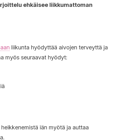
rjoittelu ehkäisee liikkumattoman
kaan
liikunta hyödyttää aivojen terveyttä ja
saa myös seuraavat hyödyt:
iä
n heikkenemistä iän myötä ja auttaa
a.