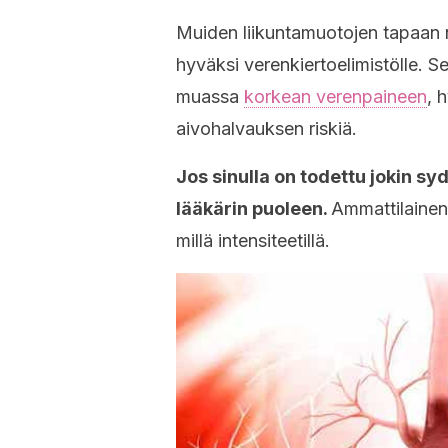
Muiden liikuntamuotojen tapaan n
hyväksi verenkiertoelimistölle. 
muassa
korkean verenpaineen
, 
aivohalvauksen riskiä.
Jos sinulla on todettu jokin s
lääkärin puoleen.
Ammattilainen 
millä intensiteetillä.