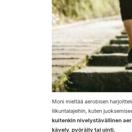
Moni mieltää aerobisen harjoittel
liikuntalajeihin, kuten juoksemis
kuitenkin nivelystävällinen aer
kävely, pyöräily tai uinti.