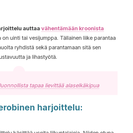
rjoittelu auttaa
vähentämään kroonista
na on uinti tai vesijumppa. Tällainen liike parantaa
huolta ryhdistä sekä parantamaan sitä sen
oustavuutta ja lihastyötä.
luonnollista tapaa lievittää alaselkäkipua
erobinen harjoittelu:
ttelu käsittää useita liikuntalajeja. Niiden etuna