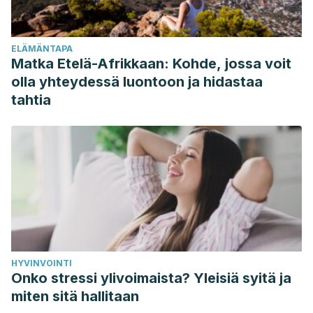
stercoralis.”
Medicina intensiva
34.5 (2010): 353-356.
Igual R, et al. Estrongiloidiasis: epidemiología,
ELÄMÄNTAPA
manifestaciones clínicas y diagnóstico. Experiencia en una
Matka Etelä-Afrikkaan: Kohde, jossa voit
zona endémica: la comarca de La Safor (Valencia). Enferm
olla yhteydessä luontoon ja hidastaa
Infecc Microbiol Clin 2007;25 Supl 3:38-44.
tahtia
Campo Polanco, Laura, Lina A. Gutiérrez, and Jaiberth
Cardona Arias. “Infección por Strongyloides stercoralis:
metanálisis sobre evaluación de métodos diagnósticos
convencionales (1980-2013).”
Revista Española de Salud
Pública
88.5 (2014): 581-600.
HYVINVOINTI
Onko stressi ylivoimaista? Yleisiä syitä ja
miten sitä hallitaan