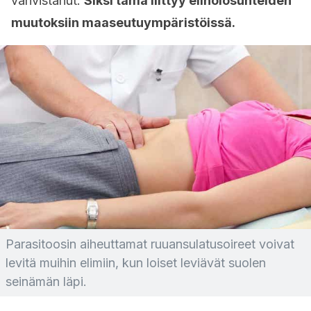
vahvistanut.
Siksi tämä liittyy elinolosuhteiden
muutoksiin maaseutuympäristöissä.
Parasitoosin aiheuttamat ruuansulatusoireet voivat
levitä muihin elimiin, kun loiset leviävät suolen
seinämän läpi.