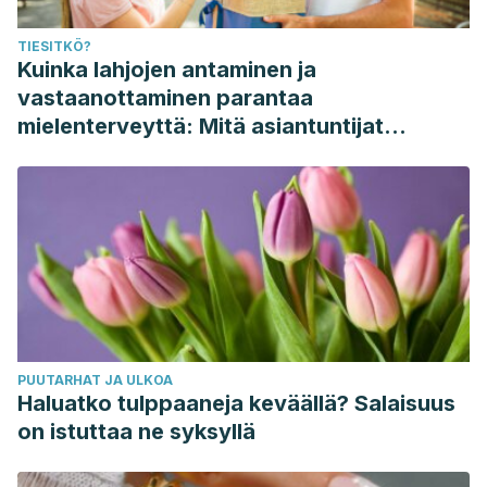
TIESITKÖ?
Kuinka lahjojen antaminen ja
vastaanottaminen parantaa
mielenterveyttä: Mitä asiantuntijat
sanovat
PUUTARHAT JA ULKOA
Haluatko tulppaaneja keväällä? Salaisuus
on istuttaa ne syksyllä