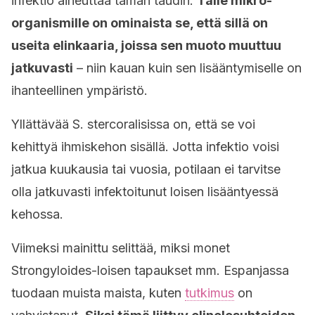
infektio aiheuttaa tämän taudin.
Tälle mikro-
organismille on ominaista se, että sillä on
useita elinkaaria, joissa sen muoto muuttuu
jatkuvasti
– niin kauan kuin sen lisääntymiselle on
ihanteellinen ympäristö.
Yllättävää S. stercoralisissa on, että se voi
kehittyä ihmiskehon sisällä. Jotta infektio voisi
jatkua kuukausia tai vuosia, potilaan ei tarvitse
olla jatkuvasti infektoitunut loisen lisääntyessä
kehossa.
Viimeksi mainittu selittää, miksi monet
Strongyloides-loisen tapaukset mm. Espanjassa
tuodaan muista maista, kuten
tutkimus
on