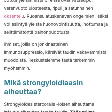
Jotkut yleisimmistä oireista ovat vatsakipu,
verenvuoto ulosteesta, ripuli ja satunnainen
oksentelu
. Ruoansulatuskanavan ongelmien lisäksi
voi esiintyä yleistä huonovointisuutta, ihottumaa ja
selittämätöntä painonpudotusta.
Ihmiset, joilla on jonkinasteinen
immunosuppressio, kärsivät taudin vakavammista
muodoista. Keskustelemme tästä tarkemmin
myöhemmin.
Mikä strongyloidiaasin
aiheuttaa?
Strongyloides stercoralis -loisen aiheuttama