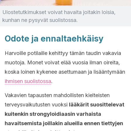
Ulostetutkimukset voivat havaita joitakin loisia,
kunhan ne pysyvät suolistossa.
Odote ja ennaltaehkäisy
Harvoille potilaille kehittyy tämän taudin vakavia
muotoja. Monet voivat elää vuosia ilman oireita,
koska loinen kykenee asettumaan ja lisääntymään
ihmisen suolistossa
.
Vakavien tapausten mahdollisten kielteisten
terveysvaikutusten vuoksi
lääkärit suosittelevat
kuitenkin strongyloidiaasin varhaista
havaitsemista joillakin alueilla ennen tiettyjen