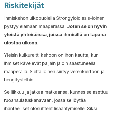
Riskitekijät
Ihmiskehon ulkopuolella Strongyloidiasis-loinen
pystyy elämään maaperässä.
Joten se on hyvin
yleistä yhteisöissä, joissa ihmisillä on tapana
ulostaa ulkona.
Yleisin kulkureitti kehoon on ihon kautta, kun
ihmiset kävelevät paljain jaloin saastuneella
maaperällä. Sieltä loinen siirtyy verenkiertoon ja
hengitysteihin.
Se liikkuu ja jatkaa matkaansa, kunnes se asettuu
ruoansulatuskanavaan, jossa se löytää
ihanteelliset olosuhteet lisääntymiselle. Siksi