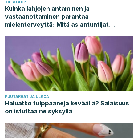
TIESITKÖ?
Kuinka lahjojen antaminen ja
vastaanottaminen parantaa
mielenterveyttä: Mitä asiantuntijat
sanovat
PUUTARHAT JA ULKOA
Haluatko tulppaaneja keväällä? Salaisuus
on istuttaa ne syksyllä