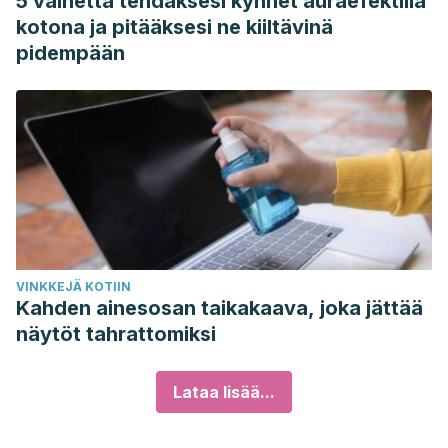
5 vaihetta tehdäksesi kynnet auraefektillä
kotona ja pitääksesi ne kiiltävinä
pidempään
VINKKEJÄ KOTIIN
Kahden ainesosan taikakaava, joka jättää
näytöt tahrattomiksi
Lataa lisää...