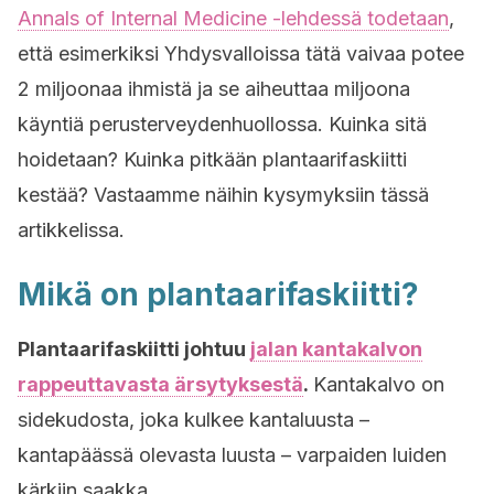
Annals of Internal Medicine -lehdessä todetaan
,
että esimerkiksi Yhdysvalloissa tätä vaivaa potee
2 miljoonaa ihmistä ja se aiheuttaa miljoona
käyntiä perusterveydenhuollossa. Kuinka sitä
hoidetaan? Kuinka pitkään plantaarifaskiitti
kestää? Vastaamme näihin kysymyksiin tässä
artikkelissa.
Mikä on plantaarifaskiitti?
Plantaarifaskiitti johtuu
jalan kantakalvon
rappeuttavasta ärsytyksestä
.
Kantakalvo on
sidekudosta, joka kulkee kantaluusta –
kantapäässä olevasta luusta – varpaiden luiden
kärkiin saakka.