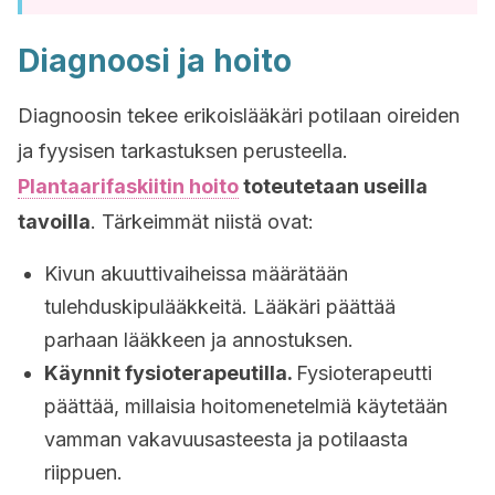
Diagnoosi ja hoito
Diagnoosin tekee erikoislääkäri potilaan oireiden
ja fyysisen tarkastuksen perusteella.
Plantaarifaskiitin hoito
toteutetaan useilla
tavoilla
. Tärkeimmät niistä ovat:
Kivun akuuttivaiheissa määrätään
tulehduskipulääkkeitä. Lääkäri päättää
parhaan lääkkeen ja annostuksen.
Käynnit fysioterapeutilla.
Fysioterapeutti
päättää, millaisia hoitomenetelmiä käytetään
vamman vakavuusasteesta ja potilaasta
riippuen.