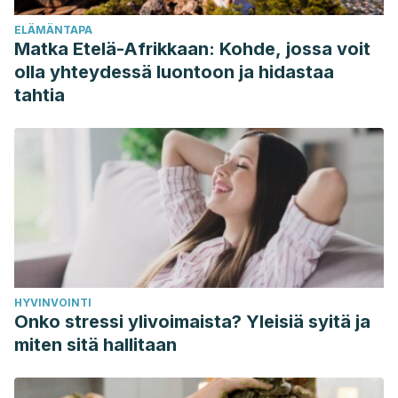
Trojian, T., & Tucker, A. K. (2019). Plantar fasciitis.
American
ELÄMÄNTAPA
Family Physician,
99
(12), 744-750.
Matka Etelä-Afrikkaan: Kohde, jossa voit
https://www.aafp.org/pubs/afp/issues/2019/0615/p744.html
olla yhteydessä luontoon ja hidastaa
tahtia
HYVINVOINTI
Onko stressi ylivoimaista? Yleisiä syitä ja
miten sitä hallitaan