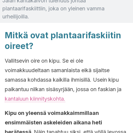
Jalan kantakalvon tulehdus johtaa
plantaarifaskiittiin, joka on yleinen vamma
urheilijoilla.
Mitkä ovat plantaarifaskiitin
oireet?
Vallitsevin oire on kipu. Se ei ole
voimakkuudeltaan samanlaista eikä sijaitse
samassa kohdassa kaikilla ihmisillä. Usein kipu
paikantuu nilkan sisäsyrjään, jossa on faskian ja
kantaluun kiinnityskohta.
Kipu on yleensä voimakkaimmillaan
ensimmäisten askeleiden aikana heti
herätessä.
Näin tapahtuu siksi, että yöllä levossa