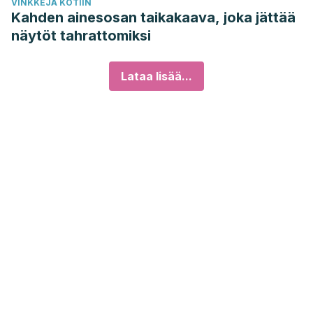
VINKKEJÄ KOTIIN
Kahden ainesosan taikakaava, joka jättää
näytöt tahrattomiksi
Lataa lisää...