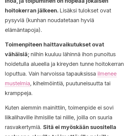
ihoa, ja toipuminen on nopeaa jokaisen
hoitokerran jälkeen.
Lisäksi tulokset ovat
pysyviä (kunhan noudatetaan hyviä
elämäntapoja).
Toimenpiteen haittavaikutukset ovat
vähäisiä;
niihin kuuluu lähinnä ihon punoitus
hoidetulla alueella ja kireyden tunne hoitokerran
loputtua. Vain harvoissa tapauksissa
ilmenee
mustelmia
, kihelmöintiä, puutuneisuutta tai
kramppeja.
Kuten aiemmin mainittiin, toimenpide ei sovi
liikalihaville ihmisille tai niille, joilla on suuria
rasvakertymiä.
Sitä ei myöskään suositella