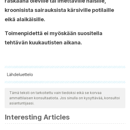
raskaana oleville tai imettäville naisille,
kroonisista sairauksista kärsiville potilaille
eikä alaikäisille.
Toimenpidettä ei myöskään suositella
tehtävän kuukautisten aikana.
Lähdeluettelo
Kaikki lainatut lähteet tarkistettiin perusteellisesti tiimimme
toimesta varmistaaksemme niiden laadun, luotettavuuden,
Tämä teksti on tarkoitettu vain tiedoksi eikä se korvaa
ammattilaisen konsultaatiota. Jos sinulla on kysyttävää, konsultoi
ajantasaisuuden ja pätevyyden. Tämän artikkelin bibliografia
asiantuntijaasi.
katsottiin luotettavaksi ja akateemisesti tai tieteellisesti tarkaksi.
Interesting Articles
Manzur, F., Alvear, C., & Alayón, A. N. (2010). Adipocitos,
obesidad visceral, inflamación y enfermedad