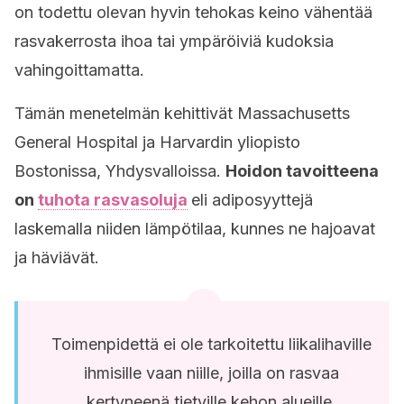
on todettu olevan hyvin tehokas keino vähentää
rasvakerrosta ihoa tai ympäröiviä kudoksia
vahingoittamatta.
Tämän menetelmän kehittivät Massachusetts
General Hospital ja Harvardin yliopisto
Bostonissa, Yhdysvalloissa.
Hoidon tavoitteena
on
tuhota rasvasoluja
eli adiposyyttejä
laskemalla niiden lämpötilaa, kunnes ne hajoavat
ja häviävät.
Toimenpidettä ei ole tarkoitettu liikalihaville
ihmisille vaan niille, joilla on rasvaa
kertyneenä tietyille kehon alueille.