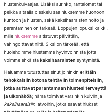
hiustenkuivaajaa.
Lisäksi aurinko, rantalomat tai
pelkkä altaalla oleskelu saa hiuksemme huonoon
kuntoon ja hiusten, sekä kaksihaaraisten hoito ja
parantaminen on tärkeää. Loppujen lopuksi kaikki,
mille
hiuksemme
altistuvat päivittäin,
vahingoittavat niitä. Siksi on tärkeää, että
huolehdimme hiustemme hyvinvoinnista jotta
voimme ehkäistä
kaksihaaraisten
syntymistä.
Haluamme tutustuttaa sinut joihinkin
erittäin
tehokkaisiin kotona tehtäviin toimenpiteisiin,
jotka auttavat parantamaan hiustesi terveyttä
ja ulkonäköä;
nämä toimivat varsinkin kuiviin ja
kaksihaaraisiin
latvoihin, jotka saavat hiukset