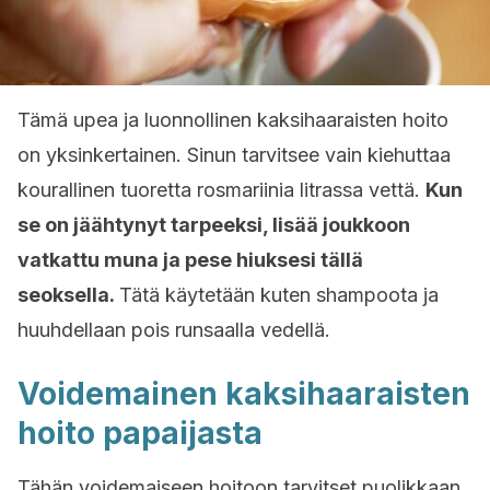
Tämä upea ja luonnollinen kaksihaaraisten hoito
on yksinkertainen. Sinun tarvitsee vain kiehuttaa
kourallinen tuoretta rosmariinia litrassa vettä.
Kun
se on jäähtynyt tarpeeksi, lisää joukkoon
vatkattu muna ja pese hiuksesi tällä
seoksella.
Tätä käytetään kuten shampoota ja
huuhdellaan pois runsaalla vedellä.
Voidemainen kaksihaaraisten
hoito papaijasta
Tähän voidemaiseen hoitoon tarvitset puolikkaan