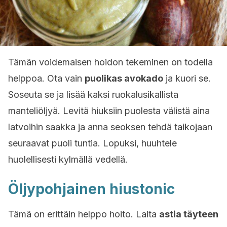
Tämän voidemaisen hoidon tekeminen on todella
helppoa. Ota vain
puolikas avokado
ja kuori se.
Soseuta se ja lisää kaksi ruokalusikallista
manteliöljyä. Levitä hiuksiin puolesta välistä aina
latvoihin saakka ja anna seoksen tehdä taikojaan
seuraavat puoli tuntia. Lopuksi, huuhtele
huolellisesti kylmällä vedellä.
Öljypohjainen hiustonic
Tämä on erittäin helppo hoito. Laita
astia täyteen