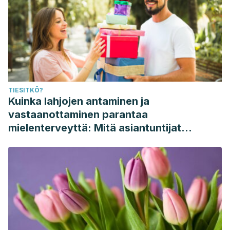
Pautas alimentarias para estadounidenses 2015-2020
octava edición. (2016). Retrieved 23 September 2020,
from https://webcache.googleusercontent.com/search?
q=cache:5xd7u91C60gJ:https://health.gov/sites/default/files/
10/DGA_Executive-Summary-
SP.pdf+&cd=1&hl=es&ct=clnk&gl=es&client=firefox-b-d
TIESITKÖ?
Kuinka lahjojen antaminen ja
vastaanottaminen parantaa
mielenterveyttä: Mitä asiantuntijat
sanovat