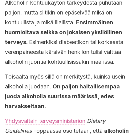
Alkoholin kohtuukäytön tärkeydestä puhutaan
paljon, mutta siltikin on epäselvää mikä on
kohtuullista ja mikä liiallista.
Ensimmäinen
huomioitava seikka on jokaisen yksilöllinen
terveys.
Esimerkiksi diabeetikon tai korkeasta
verenpaineesta kärsivän henkilön tulisi välttää
alkoholin juontia kohtuullisissakin määrissä.
Toisaalta myös sillä on merkitystä, kuinka usein
alkoholia juodaan.
On paljon haitallisempaa
juoda alkoholia suurissa määrissä, edes
harvakseltaan.
Yhdysvaltain terveysministeriön
Dietary
Guidelines –
oppaassa osoitetaan, että
alkoholin