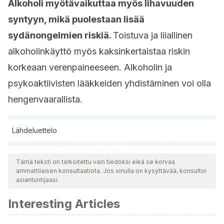
Alkoholi myötävaikuttaa myös lihavuuden
syntyyn, mikä puolestaan lisää
sydänongelmien riskiä.
Toistuva ja liiallinen
alkoholinkäyttö myös kaksinkertaistaa riskin
korkeaan verenpaineeseen. Alkoholin ja
psykoaktiivisten lääkkeiden yhdistäminen voi olla
hengenvaarallista.
Lähdeluettelo
Kaikki lainatut lähteet tarkistettiin perusteellisesti tiimimme
toimesta varmistaaksemme niiden laadun, luotettavuuden,
Tämä teksti on tarkoitettu vain tiedoksi eikä se korvaa
ammattilaisen konsultaatiota. Jos sinulla on kysyttävää, konsultoi
ajantasaisuuden ja pätevyyden. Tämän artikkelin bibliografia
asiantuntijaasi.
katsottiin luotettavaksi ja akateemisesti tai tieteellisesti tarkaksi.
Interesting Articles
Zambrano, J. E. C., Jaramillo, P. A. V., & Lino, V. E. R. (2016).
Riesgo cardiovascular relacionado con el consumo de