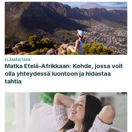
alcohol. Dominio de las Ciencias, 2(4), 17-27.
Castaldo L, Narváez A, Izzo L, et al. Red Wine Consumption
and Cardiovascular Health.
Molecules
. 2019;24(19):3626.
Published 2019 Oct 8. doi:10.3390/molecules24193626
O’Keefe MD, J. H., Bhatti MD, S. K., Bajwa MD, A.,
DiNicolantonio PharmD, J. J., & Lavie MD, C. J. (2014).
Alcohol and Cardiovascular Health: The Dose Makes the
ELÄMÄNTAPA
Poison…or the Remedy.
Mayo Clinic Proceedings
,
89
(3),
Matka Etelä-Afrikkaan: Kohde, jossa voit
382–393.
olla yhteydessä luontoon ja hidastaa
O’Keefe, J. H., Bybee, K. A., & Lavie, C. J. (2007). Alcohol
tahtia
and cardiovascular health: the razor-sharp double-edged
sword.
Journal of the American College of Cardiology
,
50
(11), 1009-1014.
Haseeb, S., Alexander, B., Baranchuk, A., &
Electrophysiology, C. (2017). Wine and Cardiovascular
Health A Comprehensive Review IN