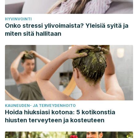
DEPTH.
Circulation
,
136
, 1434–1448.
https://doi.org/10.1161/CIRCULATIONAHA.117.030387
HYVINVOINTI
Voskoboinik, A., Prabhu, S., Ling, L. han, Kalman, J. M., &
Onko stressi ylivoimaista? Yleisiä syitä ja
Kistler, P. M. (2016, December 13). Alcohol and Atrial
miten sitä hallitaan
Fibrillation: A Sobering Review.
Journal of the American
College of Cardiology
. Elsevier USA.
https://doi.org/10.1016/j.jacc.2016.08.074
Kodama, S., Saito, K., Tanaka, S., Horikawa, C., Saito, A.,
Heianza, Y., … Sone, H. (2011). Alcohol consumption and
risk of atrial fibrillation: A meta-analysis.
Journal of the
American College of Cardiology
,
57
(4), 427–436.
https://doi.org/10.1016/j.jacc.2010.08.641
KAUNEUDEN- JA TERVEYDENHOITO
Ettinger, P. O., Wu, C. F., De La Cruz Jr, C., Weisse, A. B.,
Hoida hiuksiasi kotona: 5 kotikonstia
Ahmed, S. S., & Regan, T. J. (1978). Arrhythmias and the
hiusten terveyteen ja kosteuteen
“Holiday Heart”: alcoholassociated cardiac rhythm
disorders.
American heart journal
,
95
(5), 555-562.