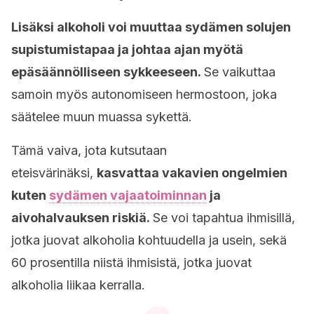
Lisäksi alkoholi voi muuttaa sydämen solujen
supistumistapaa ja johtaa ajan myötä
epäsäännölliseen sykkeeseen.
Se vaikuttaa
samoin myös autonomiseen hermostoon, joka
säätelee muun muassa sykettä.
Tämä vaiva, jota kutsutaan
eteisvärinäksi,
kasvattaa vakavien ongelmien
kuten
sydämen vajaatoiminnan
ja
aivohalvauksen riskiä.
Se voi tapahtua ihmisillä,
jotka juovat alkoholia kohtuudella ja usein, sekä
60 prosentilla niistä ihmisistä, jotka juovat
alkoholia liikaa kerralla.