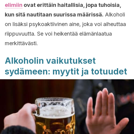
elimiin
ovat erittäin haitallisia, jopa tuhoisia,
kun sitä nautitaan suurissa määrissä.
Alkoholi
on lisäksi psykoaktiivinen aine, joka voi aiheuttaa
riippuvuutta. Se voi heikentää elämänlaatua
merkittävästi.
Alkoholin vaikutukset
sydämeen: myytit ja totuudet