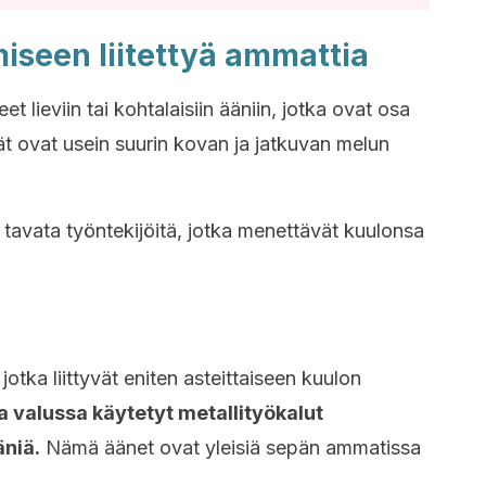
iseen liitettyä ammattia
 lieviin tai kohtalaisiin ääniin, jotka ovat osa
t ovat usein suurin kovan ja jatkuvan melun
a tavata työntekijöitä, jotka menettävät kuulonsa
otka liittyvät eniten asteittaiseen kuulon
 valussa käytetyt metallityökalut
äniä.
Nämä äänet ovat yleisiä sepän ammatissa