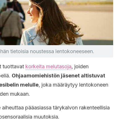
hän tietoisia noustessa lentokoneeseen.
t tuottavat
korkeita melutasoja
, joiden
beliä.
Ohjaamomiehistön jäsenet altistuvat
esibelin melulle
, joka määräytyy lentokoneen
eiden mukaan.
 aiheuttaa pääasiassa tärykalvon rakenteellisia
rosensoraalisia muutoksia.