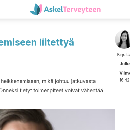
miseen liitettyä
Kirjoit
Julk
Viime
16:42
n heikkenemiseen, mikä johtuu jatkuvasta
 Onneksi tietyt toimenpiteet voivat vähentää