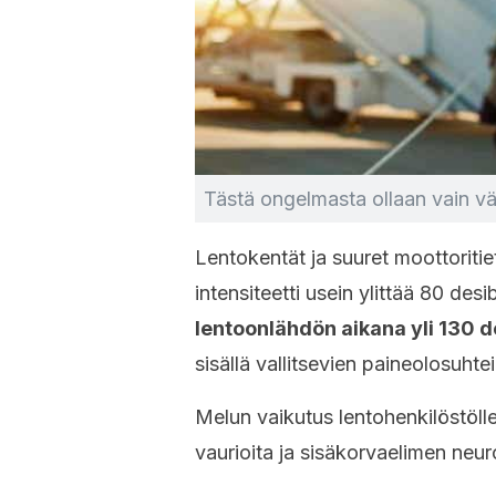
Tästä ongelmasta ollaan vain vä
Lentokentät ja suuret moottoritie
intensiteetti usein ylittää 80 desi
lentoonlähdön aikana yli 130 d
sisällä vallitsevien paineolosuht
Melun vaikutus lentohenkilöstölle
vaurioita ja sisäkorvaelimen neu