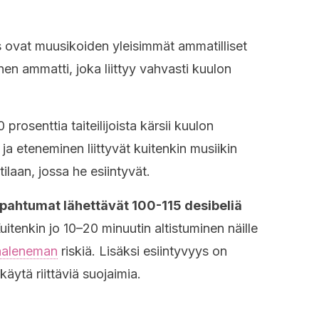
 ovat muusikoiden yleisimmät ammatilliset
nen ammatti, joka liittyy vahvasti kuulon
 prosenttia taiteilijoista kärsii kuulon
a eteneminen liittyvät kuitenkin musiikin
tilaan, jossa he esiintyvät.
apahtumat lähettävät 100-115 desibeliä
uitenkin jo 10–20 minuutin altistuminen näille
naleneman
riskiä. Lisäksi esiintyvyys on
käytä riittäviä suojaimia.