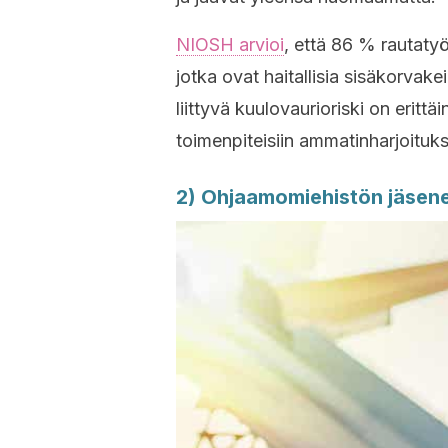
NIOSH arvioi
, että 86 % rautatyön
jotka ovat haitallisia sisäkorvak
liittyvä kuulovaurioriski on erittä
toimenpiteisiin ammatinharjoituk
2) Ohjaamomiehistön jäsen