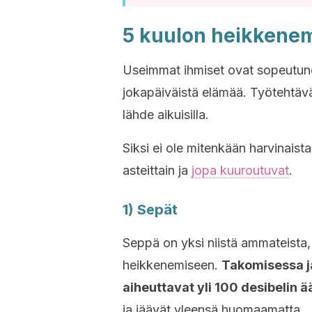
5 kuulon heikkenem
Useimmat ihmiset ovat sopeutuneet
jokapäiväistä elämää. Työtehtävä
lähde aikuisilla.
Siksi ei ole mitenkään harvinaist
asteittain ja
jopa kuuroutuvat
.
1) Sepät
Seppä on yksi niistä ammateista, j
heikkenemiseen.
Takomisessa ja
aiheuttavat yli 100 desibelin ä
ja jäävät yleensä huomaamatta.