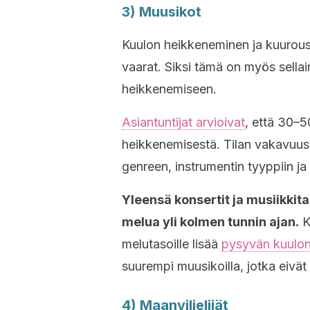
3) Muusikot
Kuulon heikkeneminen ja kuurous
vaarat. Siksi tämä on myös sellai
heikkenemiseen.
Asiantuntijat arvioivat
, että 30–50
heikkenemisestä. Tilan vakavuus j
genreen, instrumentin tyyppiin ja 
Yleensä konsertit ja musiikkit
melua yli kolmen tunnin ajan.
K
melutasoille lisää
pysyvän kuulo
suurempi muusikoilla, jotka eivät 
4) Maanviljelijät