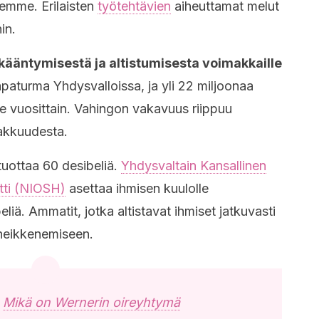
lemme. Erilaisten
työtehtävien
aiheuttamat melut
in.
kääntymisestä ja altistumisesta voimakkaille
apaturma Yhdysvalloissa, ja yli 22 miljoonaa
lle vuosittain. Vahingon vakavuus riippuu
akkuudesta.
tuottaa 60 desibeliä.
Yhdysvaltain Kansallinen
utti (NIOSH)
asettaa ihmisen kuulolle
eliä. Ammatit, jotka altistavat ihmiset jatkuvasti
n heikkenemiseen.
:
Mikä on Wernerin oireyhtymä