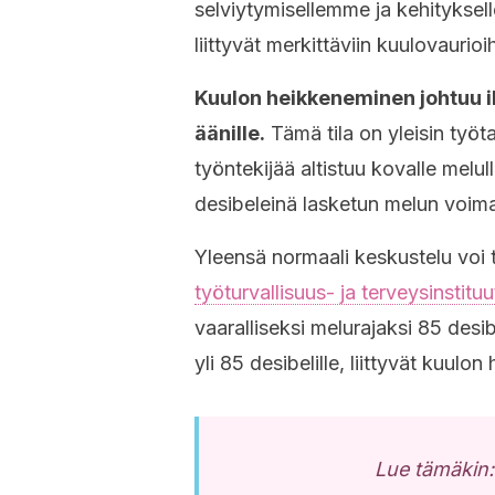
selviytymisellemme ja kehityksel
liittyvät merkittäviin kuulovaurioih
Kuulon heikkeneminen johtuu i
äänille.
Tämä tila on yleisin työt
työntekijää altistuu kovalle melu
desibeleinä lasketun melun voim
Yleensä normaali keskustelu voi 
työturvallisuus- ja terveysinstitu
vaaralliseksi melurajaksi 85 desib
yli 85 desibelille, liittyvät kuulo
Lue tämäkin