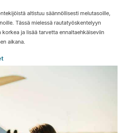
tekijöistä altistuu säännöllisesti melutasoille,
einoille. Tässä mielessä rautatyöskentelyyn
in korkea ja lisää tarvetta ennaltaehkäiseviin
sen aikana.
et