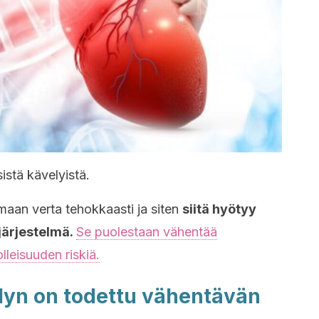
istä kävelyistä.
aan verta tehokkaasti ja siten
siitä hyötyy
järjestelmä.
Se puolestaan vähentää
leisuuden riskiä.
elyn on todettu vähentävän