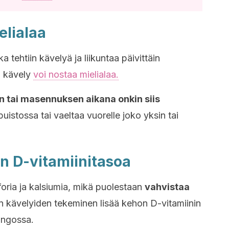
elialaa
 tehtiin kävelyä ja liikuntaa päivittäin
en kävely
voi nostaa mielialaa.
 tai masennuksen aikana onkin siis
puistossa tai vaeltaa vuorelle joko yksin tai
on D-vitamiinitasoa
foria ja kalsiumia, mikä puolestaan
vahvistaa
en kävelyiden tekeminen lisää kehon D-vitamiinin
ingossa.