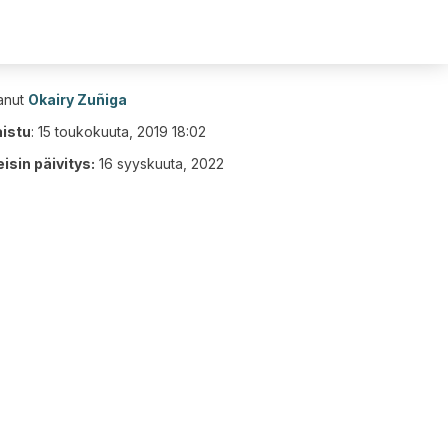
tanut
Okairy Zuñiga
aistu
:
15 toukokuuta, 2019 18:02
isin päivitys:
16 syyskuuta, 2022