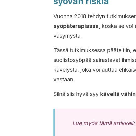
syövän riskiä
Vuonna 2018 tehdyn tutkimuks
syöpäterapiassa,
koska se voi
väsymystä.
Tässä tutkimuksessa pääteltiin, e
suolistosyöpää sairastavat ihmise
kävelystä, joka voi auttaa ehkäi
vastaan.
Siinä siis hyvä syy
kävellä vähin
Lue myös tämä artikkeli: