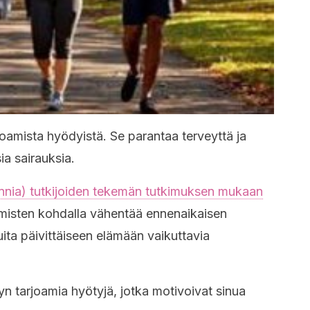
rjoamista hyödyistä. Se parantaa terveyttä ja
ia sairauksia.
annia) tutkijoiden tekemän tutkimuksen mukaan
hmisten kohdalla vähentää ennenaikaisen
ita päivittäiseen elämään vaikuttavia
lyn tarjoamia hyötyjä, jotka motivoivat sinua