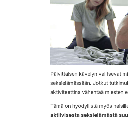
Päivittäisen kävelyn valitsevat mi
seksielämässään. Jotkut tutkimuk
aktiviteettina vähentää miesten er
Tämä on hyödyllistä myös naisill
aktiivisesta seksielämästä suu