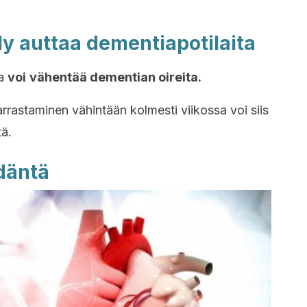
ely auttaa dementiapotilaita
ta
voi
vähentää dementian oireita.
arrastaminen vähintään kolmesti viikossa voi siis
tä.
ydäntä