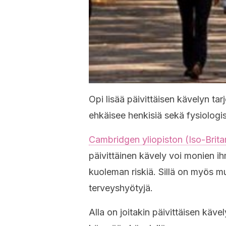
Opi lisää päivittäisen kävelyn ta
ehkäisee henkisiä sekä fysiologis
Cambridgen yliopiston (Iso-Brit
päivittäinen kävely voi monien i
kuoleman riskiä. Sillä on myös mu
terveyshyötyjä.
Alla on joitakin päivittäisen käve