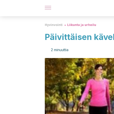
Hyvinvointi
Liikunta ja urheilu
Päivittäisen käve
2 minuuttia