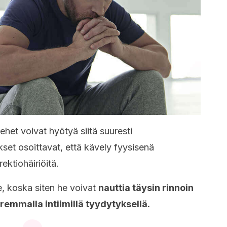
ehet voivat hyötyä siitä suuresti
set osoittavat, että kävely fyysisenä
ektiohäiriöitä.
e, koska siten he voivat
nauttia täysin rinnoin
remmalla intiimillä tyydytyksellä.