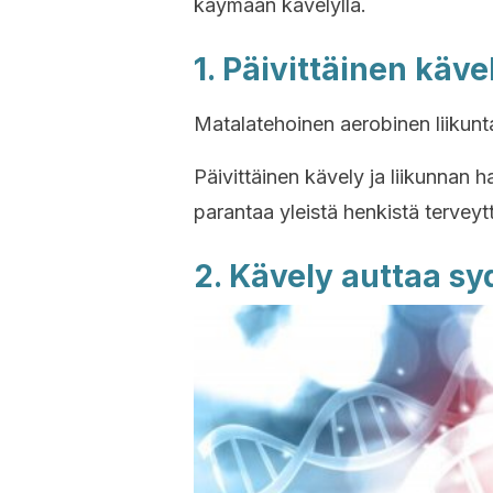
käymään kävelyllä.
1. Päivittäinen käv
Matalatehoinen aerobinen liikun
Päivittäinen kävely ja liikunnan h
parantaa yleistä henkistä terveyt
2. Kävely auttaa s