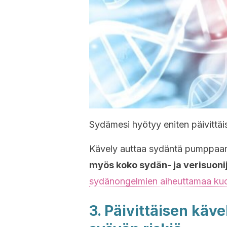
Sydämesi hyötyy eniten päivittäis
Kävely auttaa sydäntä pumppaam
myös koko sydän- ja verisuoni
sydänongelmien aiheuttamaa kuol
3. Päivittäisen käv