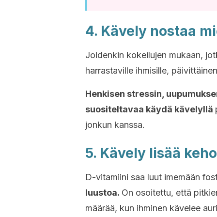
4. Kävely nostaa mi
Joidenkin kokeilujen mukaan, jotka
harrastaville ihmisille, päivittäin
Henkisen stressin, uupumuksen
suositeltavaa käydä kävelyllä
jonkun kanssa.
5. Kävely lisää keh
D-vitamiini saa luut imemään fos
luustoa.
On osoitettu, että pitki
määrää, kun ihminen kävelee aur