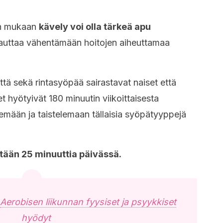
en mukaan
kävely voi olla tärkeä apu
 auttaa vähentämään hoitojen aiheuttamaa
ttä sekä rintasyöpää sairastavat naiset että
t hyötyivät 180 minuutin viikoittaisesta
semään ja taistelemaan tällaisia syöpätyyppejä
tään 25 minuuttia päivässä.
Aerobisen liikunnan fyysiset ja psyykkiset
hyödyt