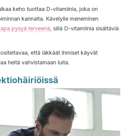
 alkaa keho tuottaa D-vitamiinia, joka on
toiminnan kannalta. Kävelylle meneminen
tapa pysyä terveenä
, sillä D-vitamiinia sisältäviä
uositeltavaa, että iäkkäät ihmiset käyvät
taa heitä vahvistamaan luita.
ektiohäiriöissä