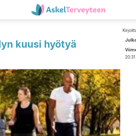
Kirjoit
Julk
lyn kuusi hyötyä
Viime
20:31