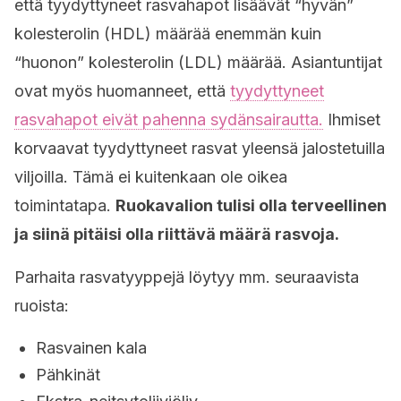
että tyydyttyneet rasvahapot lisäävät “hyvän”
kolesterolin (HDL) määrää enemmän kuin
“huonon” kolesterolin (LDL) määrää. Asiantuntijat
ovat myös huomanneet, että
tyydyttyneet
rasvahapot eivät pahenna sydänsairautta.
Ihmiset
korvaavat tyydyttyneet rasvat yleensä jalostetuilla
viljoilla. Tämä ei kuitenkaan ole oikea
toimintatapa.
Ruokavalion tulisi olla terveellinen
ja siinä pitäisi olla riittävä määrä rasvoja.
Parhaita rasvatyyppejä löytyy mm. seuraavista
ruoista:
Rasvainen kala
Pähkinät