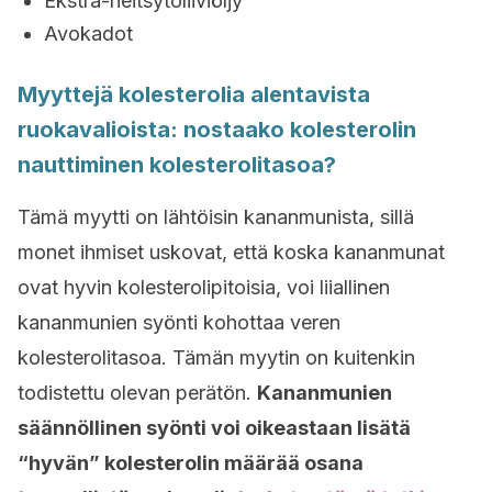
Ekstra-neitsytoliiviöljy
Avokadot
Myyttejä kolesterolia alentavista
ruokavalioista: nostaako kolesterolin
nauttiminen kolesterolitasoa?
Tämä myytti on lähtöisin kananmunista, sillä
monet ihmiset uskovat, että koska kananmunat
ovat hyvin kolesterolipitoisia, voi liiallinen
kananmunien syönti kohottaa veren
kolesterolitasoa. Tämän myytin on kuitenkin
todistettu olevan perätön.
Kananmunien
säännöllinen syönti voi oikeastaan lisätä
“hyvän” kolesterolin määrää osana