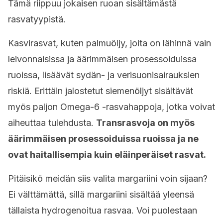
Tämä riippuu jokaisen ruoan sisältämästä
rasvatyypistä.
Kasvirasvat, kuten palmuöljy, joita on lähinnä vain
leivonnaisissa ja äärimmäisen prosessoiduissa
ruoissa, lisäävät sydän- ja verisuonisairauksien
riskiä. Erittäin jalostetut siemenöljyt sisältävät
myös paljon Omega-6 -rasvahappoja, jotka voivat
aiheuttaa tulehdusta.
Transrasvoja on myös
äärimmäisen prosessoiduissa ruoissa ja ne
ovat haitallisempia kuin eläinperäiset rasvat.
Pitäisikö meidän siis valita margariini voin sijaan?
Ei välttämättä, sillä margariini sisältää yleensä
tällaista hydrogenoitua rasvaa. Voi puolestaan