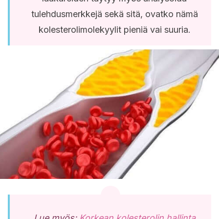
tulehdusmerkkejä sekä sitä, ovatko nämä
kolesterolimolekyylit pieniä vai suuria.
Lue myös:
Korkean kolesterolin hallinta