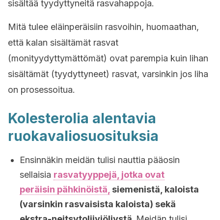
sisältää tyydyttyneitä rasvahappoja.
Mitä tulee eläinperäisiin rasvoihin, huomaathan,
että kalan sisältämät rasvat
(monityydyttymättömät) ovat parempia kuin lihan
sisältämät (tyydyttyneet) rasvat, varsinkin jos liha
on prosessoitua.
Kolesterolia alentavia
ruokavaliosuosituksia
Ensinnäkin meidän tulisi nauttia pääosin
sellaisia
rasvatyyppejä, jotka ovat
peräisin pähkinöistä,
siemenistä, kaloista
(varsinkin rasvaisista kaloista) sekä
ekstra-neitsytoliiviöljystä.
Meidän tulisi