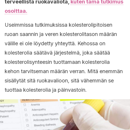
terveellistä ruokavaliota,
kuten tämä tutkimus
osoittaa.
Useimmissa tutkimuksissa kolesterolipitoisen
ruoan saannin ja veren kolesterolitason määrän
välille ei ole löydetty yhteyttä. Kehossa on
kolesterolia säätävä järjestelmä, joka säätää
kolesterolisynteesin tuottamaan kolesterolia
kehon tarvitseman määrän verran. Mitä enemmän
sisällytät sitä ruokavalioon, sitä vähemmän se
tuottaa kolesterolia ja päinvastoin.