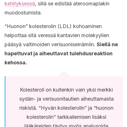
kehityksessä
, sillä se edistää ateroomaplakin
muodostumista.
“Huonon” kolesterolin (LDL) kohoaminen
helpottaa sitä veressä kantavien molekyylien
pääsyä valtimoiden verisuoniseinämiin.
Siellä ne
hapettuvat ja aiheuttavat tulehdusreaktion
kehossa.
Kolesteroli on kuitenkin vain yksi merkki
sydän- ja verisuonitautien aiheuttamasta
riskistä. “Hyvän kolesterolin” ja “huonon
kolesterolin” tarkkailemisen lisäksi
lääkäreiden täytyy myös analysoida