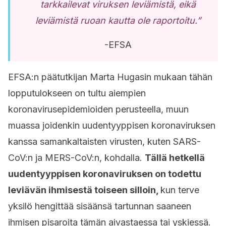
tarkkailevat viruksen leviämistä, eikä
leviämistä ruoan kautta ole raportoitu.”
-EFSA
EFSA:n päätutkijan Marta Hugasin mukaan tähän
lopputulokseen on tultu aiempien
koronavirusepidemioiden perusteella, muun
muassa joidenkin uudentyyppisen koronaviruksen
kanssa samankaltaisten virusten, kuten SARS-
CoV:n ja MERS-CoV:n, kohdalla.
Tällä hetkellä
uudentyyppisen koronaviruksen on todettu
leviävän ihmisestä toiseen silloin,
kun terve
yksilö hengittää sisäänsä tartunnan saaneen
ihmisen pisaroita tämän aivastaessa tai yskiessä.