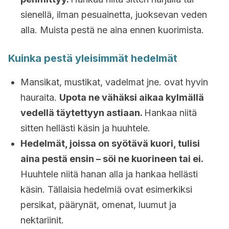
sienellä, ilman pesuainetta, juoksevan veden
alla. Muista pestä ne aina ennen kuorimista.
Kuinka pestä yleisimmät hedelmät
Mansikat, mustikat, vadelmat jne. ovat hyvin
hauraita.
Upota ne vähäksi aikaa kylmällä
vedellä täytettyyn astiaan.
Hankaa niitä
sitten hellästi käsin ja huuhtele.
Hedelmät, joissa on syötävä kuori, tulisi
aina pestä ensin – söi ne kuorineen tai ei.
Huuhtele niitä hanan alla ja hankaa hellästi
käsin. Tällaisia hedelmiä ovat esimerkiksi
persikat, päärynät, omenat, luumut ja
nektariinit.