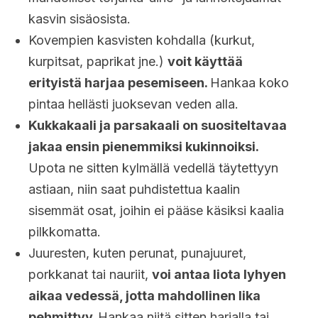
kasvin sisäosista.
Kovempien kasvisten kohdalla (kurkut,
kurpitsat, paprikat jne.)
voit käyttää
erityistä harjaa pesemiseen.
Hankaa koko
pintaa hellästi juoksevan veden alla.
Kukkakaali ja parsakaali on suositeltavaa
jakaa ensin pienemmiksi kukinnoiksi.
Upota ne sitten kylmällä vedellä täytettyyn
astiaan, niin saat puhdistettua kaalin
sisemmät osat, joihin ei pääse käsiksi kaalia
pilkkomatta.
Juuresten, kuten perunat, punajuuret,
porkkanat tai nauriit,
voi antaa liota lyhyen
aikaa vedessä, jotta mahdollinen lika
pehmittyy.
Hankaa niitä sitten harjalla tai