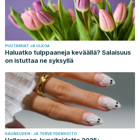
PUUTARHAT JA ULKOA
Haluatko tulppaaneja keväällä? Salaisuus
on istuttaa ne syksyllä
KAUNEUDEN- JA TERVEYDENHOITO