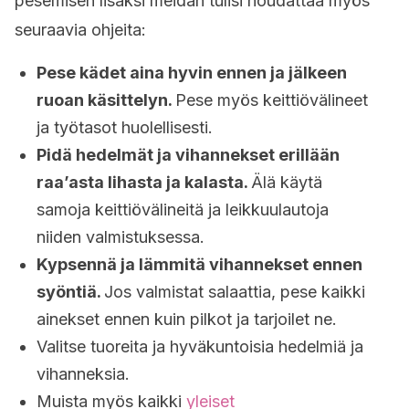
pesemisen lisäksi meidän tulisi noudattaa myös
seuraavia ohjeita:
Pese kädet aina hyvin ennen ja jälkeen
ruoan käsittelyn.
Pese myös keittiövälineet
ja työtasot huolellisesti.
Pidä hedelmät ja vihannekset erillään
raa’asta lihasta ja kalasta.
Älä käytä
samoja keittiövälineitä ja leikkuulautoja
niiden valmistuksessa.
Kypsennä ja lämmitä vihannekset ennen
syöntiä.
Jos valmistat salaattia, pese kaikki
ainekset ennen kuin pilkot ja tarjoilet ne.
Valitse tuoreita ja hyväkuntoisia hedelmiä ja
vihanneksia.
Muista myös kaikki
yleiset