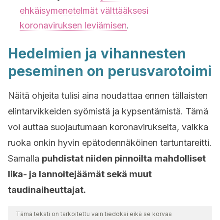
ehkäisymenetelmät välttääksesi
koronaviruksen leviämisen
.
Hedelmien ja vihannesten
peseminen on perusvarotoimi
Näitä ohjeita tulisi aina noudattaa ennen tällaisten
elintarvikkeiden syömistä ja kypsentämistä. Tämä
voi auttaa suojautumaan koronavirukselta, vaikka
ruoka onkin hyvin epätodennäköinen tartuntareitti.
Samalla
puhdistat niiden pinnoilta mahdolliset
lika- ja lannoitejäämät sekä muut
taudinaiheuttajat.
Tämä teksti on tarkoitettu vain tiedoksi eikä se korvaa