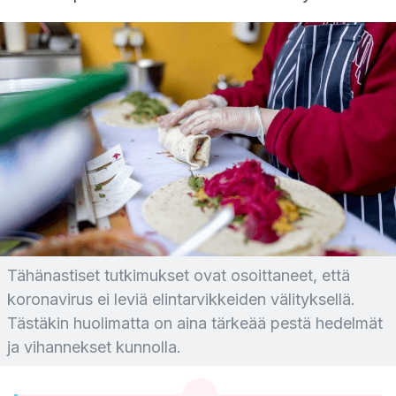
Tähänastiset tutkimukset ovat osoittaneet, että
koronavirus ei leviä elintarvikkeiden välityksellä.
Tästäkin huolimatta on aina tärkeää pestä hedelmät
ja vihannekset kunnolla.