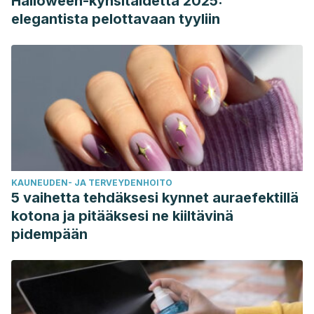
Halloween-kynsitaidetta 2025:
elegantista pelottavaan tyyliin
KAUNEUDEN- JA TERVEYDENHOITO
5 vaihetta tehdäksesi kynnet auraefektillä
kotona ja pitääksesi ne kiiltävinä
pidempään