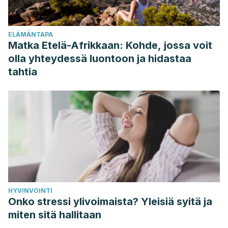
342.
Aranda Núñez, A. P. (2019). Estudio de la relación del
ELÄMÄNTAPA
esfuerzo de corte con la presión en aneurismas
Matka Etelä-Afrikkaan: Kohde, jossa voit
cerebrales y la predicción del riesgo de ruptura usando
olla yhteydessä luontoon ja hidastaa
herramientas de inteligencia artificial basado en datos
tahtia
morfológicos, fluidodinámicos y estructurales.
Ramos, P. P., Argilagos, C. S., & Tejo, I. L. (2020). Uso de
isotretinoína en pacientes con acné nódulo-quístico en el
Hospital. Revista Cubana de Farmacia, 52(3), 1-15.
Gómez-Flores, Minerva, et al. “Declaración de posición
conjunta. Uso de isotretinoína en acné común.”
Revista
Médica del Instituto Mexicano del Seguro Social
49.3
(2011): 281-288.
HYVINVOINTI
Concha, Elescano, and Ivy Marcela. “Cambios séricos de
Onko stressi ylivoimaista? Yleisiä syitä ja
colesterol y transaminasas en pacientes tratados con
miten sitä hallitaan
isotretinoína Centro Médico Naval 2014-2015.” (2015).