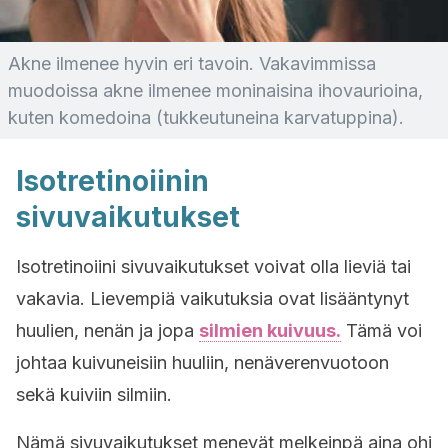
Akne ilmenee hyvin eri tavoin. Vakavimmissa
muodoissa akne ilmenee moninaisina ihovaurioina,
kuten komedoina (tukkeutuneina karvatuppina).
Isotretinoiinin
sivuvaikutukset
Isotretinoiini sivuvaikutukset voivat olla lieviä tai
vakavia. Lievempiä vaikutuksia ovat lisääntynyt
huulien, nenän ja jopa
silmien kuivuus.
Tämä voi
johtaa kuivuneisiin huuliin, nenäverenvuotoon
sekä kuiviin silmiin.
Nämä sivuvaikutukset menevät melkeinpä aina ohi