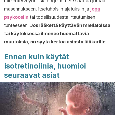
mielenterveydellisiä ongelmia. Se saattaa johtaa
masennukseen, itsetuhoisiin ajatuksiin ja
jopa
psykoosiin
tai todellisuudesta irtautumisen
tunteeseen.
Jos lääkettä käyttävän mielialoissa
tai käytöksessä ilmenee huomattavia
muutoksia, on syytä kertoa asiasta lääkärille.
Ennen kuin käytät
isotretinoiinia, huomioi
seuraavat asiat