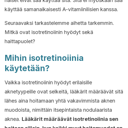
naiset eivät saa käyttää sitä. Sitä ei myöskään saa
käyttää samanaikaisesti A-vitamiinilisien kanssa.
Seuraavaksi tarkastelemme aihetta tarkemmin.
Mitkä ovat isotretinoiinin hyödyt sekä
haittapuolet?
Mihin isotretinoiinia
käytetään?
Vaikka isotretinoiinin hyödyt erilaisille
aknetyypeille ovat selkeitä, lääkärit määräävät sitä
lähes aina hoitamaan yhtä vakavimmista aknen
muodoista, nimittäin itsepintaista nodulaarista
aknea.
Lääkärit määräävät isotretinoiinia sen