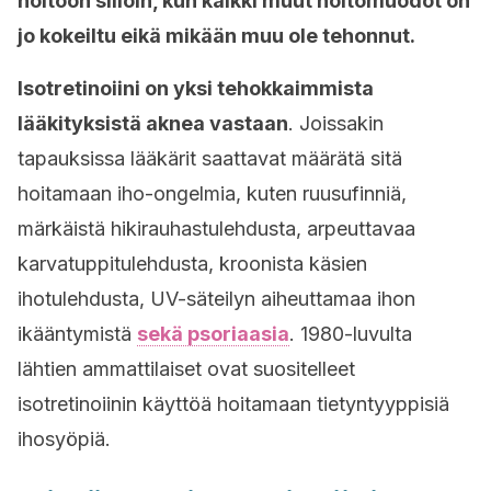
hoitoon silloin, kun kaikki muut hoitomuodot on
jo kokeiltu eikä mikään muu ole tehonnut.
Isotretinoiini on yksi tehokkaimmista
lääkityksistä aknea vastaan
. Joissakin
tapauksissa lääkärit saattavat määrätä sitä
hoitamaan iho-ongelmia, kuten ruusufinniä,
märkäistä hikirauhastulehdusta, arpeuttavaa
karvatuppitulehdusta, kroonista käsien
ihotulehdusta, UV-säteilyn aiheuttamaa ihon
ikääntymistä
sekä psoriaasia
. 1980-luvulta
lähtien ammattilaiset ovat suositelleet
isotretinoiinin käyttöä hoitamaan tietyntyyppisiä
ihosyöpiä.