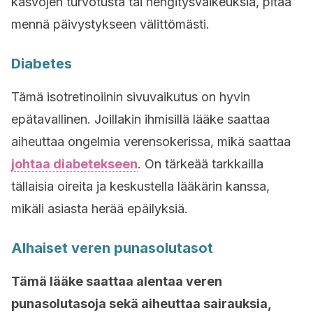
kasvojen turvotusta tai hengitysvaikeuksia, pitää
mennä päivystykseen välittömästi.
Diabetes
Tämä isotretinoiinin sivuvaikutus on hyvin
epätavallinen. Joillakin ihmisillä lääke saattaa
aiheuttaa ongelmia verensokerissa, mikä saattaa
johtaa diabetekseen
. On tärkeää tarkkailla
tällaisia oireita ja keskustella lääkärin kanssa,
mikäli asiasta herää epäilyksiä.
Alhaiset veren punasolutasot
Tämä lääke saattaa alentaa veren
punasolutasoja sekä aiheuttaa sairauksia,