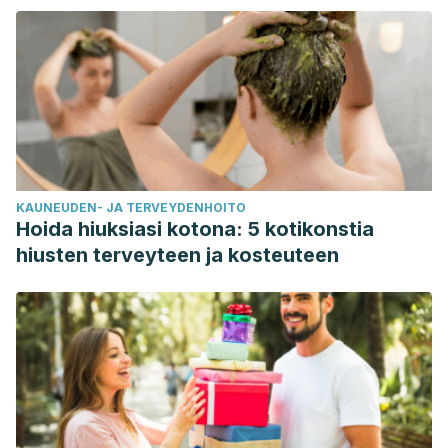
Guzman Rojas, Patricia, et al. “Hepatitis autoinmune
inducida por isotretionina.”
Revista de Gastroenterología del
Perú
36.1 (2016): 86-89.
Peña, Ruth Beatriz, Ángela Cadavid, and Walter Cardona
Maya. “Posible relación entre el uso de isotretinoína y la
presencia de globozoospermia.”
Revista Cubana de
Obstetricia y Ginecología
37.3 (2011): 428-430.
KAUNEUDEN- JA TERVEYDENHOITO
Vega Zuñiga, Julio Hugo. “Monitorización laboratorial para
Hoida hiuksiasi kotona: 5 kotikonstia
el uso de isotretinoina en el tratamiento del Acné.” (2017).
hiusten terveyteen ja kosteuteen