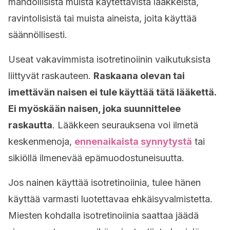
mahdollisista muista käytettävistä lääkkeistä,
ravintolisistä tai muista aineista, joita käyttää
säännöllisesti.
Useat vakavimmista isotretinoiinin vaikutuksista
liittyvät raskauteen.
Raskaana olevan tai
imettävän naisen ei tule käyttää tätä lääkettä.
Ei myöskään naisen, joka suunnittelee
raskautta
. Lääkkeen seurauksena voi ilmetä
keskenmenoja,
ennenaikaista synnytystä
tai
sikiöllä ilmenevää epämuodostuneisuutta.
Jos nainen käyttää isotretinoiinia, tulee hänen
käyttää varmasti luotettavaa ehkäisyvalmistetta.
Miesten kohdalla isotretinoiinia saattaa jäädä