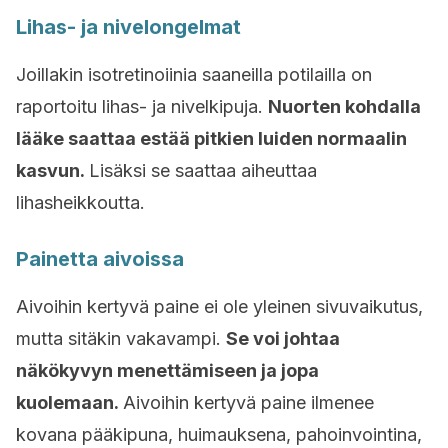
Lihas- ja nivelongelmat
Joillakin isotretinoiinia saaneilla potilailla on
raportoitu lihas- ja nivelkipuja.
Nuorten kohdalla
lääke saattaa estää pitkien luiden normaalin
kasvun.
Lisäksi se saattaa aiheuttaa
lihasheikkoutta.
Painetta aivoissa
Aivoihin kertyvä paine ei ole yleinen sivuvaikutus,
mutta sitäkin vakavampi.
Se voi johtaa
näkökyvyn menettämiseen ja jopa
kuolemaan.
Aivoihin kertyvä paine ilmenee
kovana pääkipuna, huimauksena, pahoinvointina,