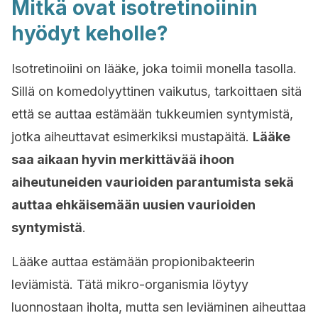
Mitkä ovat isotretinoiinin
hyödyt keholle?
Isotretinoiini on lääke, joka toimii monella tasolla.
Sillä on komedolyyttinen vaikutus, tarkoittaen sitä
että se auttaa estämään tukkeumien syntymistä,
jotka aiheuttavat esimerkiksi mustapäitä.
Lääke
saa aikaan hyvin merkittävää ihoon
aiheutuneiden vaurioiden parantumista sekä
auttaa ehkäisemään uusien vaurioiden
syntymistä
.
Lääke auttaa estämään propionibakteerin
leviämistä. Tätä mikro-organismia löytyy
luonnostaan iholta, mutta sen leviäminen aiheuttaa