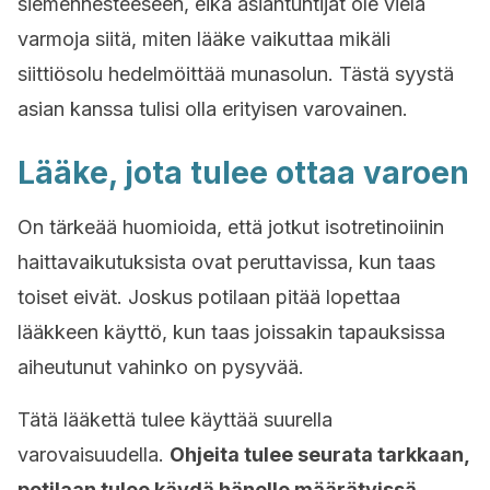
siemennesteeseen, eikä asiantuntijat ole vielä
varmoja siitä, miten lääke vaikuttaa mikäli
siittiösolu hedelmöittää munasolun. Tästä syystä
asian kanssa tulisi olla erityisen varovainen.
Lääke, jota tulee ottaa varoen
On tärkeää huomioida, että jotkut isotretinoiinin
haittavaikutuksista ovat peruttavissa, kun taas
toiset eivät. Joskus potilaan pitää lopettaa
lääkkeen käyttö, kun taas joissakin tapauksissa
aiheutunut vahinko on pysyvää.
Tätä lääkettä tulee käyttää suurella
varovaisuudella.
Ohjeita tulee seurata tarkkaan,
potilaan tulee käydä hänelle määrätyissä