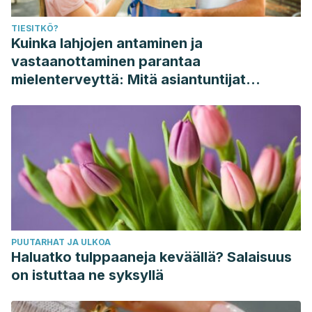
TIESITKÖ?
Kuinka lahjojen antaminen ja
vastaanottaminen parantaa
mielenterveyttä: Mitä asiantuntijat
sanovat
PUUTARHAT JA ULKOA
Haluatko tulppaaneja keväällä? Salaisuus
on istuttaa ne syksyllä