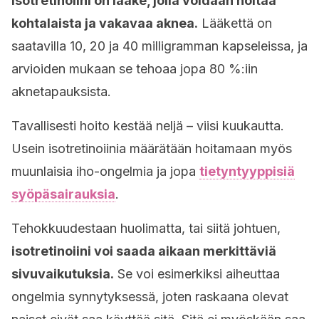
Isotretinoiini on lääke, jolla voidaan hoitaa
kohtalaista ja vakavaa aknea.
Lääkettä on
saatavilla 10, 20 ja 40 milligramman kapseleissa, ja
arvioiden mukaan se tehoaa jopa 80 %:iin
aknetapauksista.
Tavallisesti hoito kestää neljä – viisi kuukautta.
Usein isotretinoiinia määrätään hoitamaan myös
muunlaisia iho-ongelmia ja jopa
tietyntyyppisiä
syöpäsairauksia
.
Tehokkuudestaan huolimatta, tai siitä johtuen,
isotretinoiini voi saada aikaan merkittäviä
sivuvaikutuksia.
Se voi esimerkiksi aiheuttaa
ongelmia synnytyksessä, joten raskaana olevat