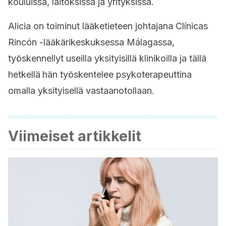
kouluissa, laitoksissa ja yrityksissä.
Alicia on toiminut lääketieteen johtajana Clínicas
Rincón -lääkärikeskuksessa Málagassa,
työskennellyt useilla yksityisillä klinikoilla ja tällä
hetkellä
hän työskentelee psykoterapeuttina
omalla yksityisellä vastaanotollaan.
Viimeiset artikkelit