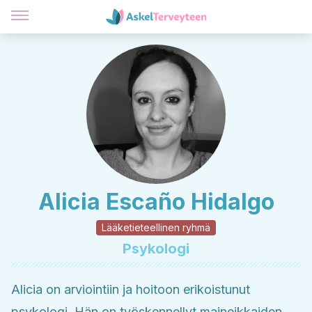
Alicia Escaño Hidalgo
Lääketieteellinen ryhmä
Psykologi
Alicia on arviointiin ja hoitoon erikoistunut
psykologi. Hän on työskennellyt maineikkaiden