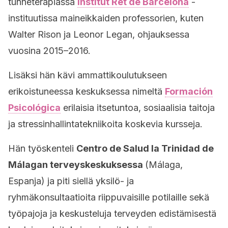
tunneterapiassa
Institut Ret de Barcelona
-
instituutissa maineikkaiden professorien, kuten
Walter Rison ja Leonor Legan, ohjauksessa
vuosina 2015–2016.
Lisäksi hän kävi ammattikoulutukseen
erikoistuneessa keskuksessa nimeltä
Formación
Psicológica
erilaisia itsetuntoa, sosiaalisia taitoja
ja stressinhallintatekniikoita koskevia kursseja.
Hän työskenteli
Centro de Salud la Trinidad de
Málagan terveyskeskuksessa
(Málaga,
Espanja) ja piti siellä yksilö- ja
ryhmäkonsultaatioita riippuvaisille potilaille sekä
työpajoja ja keskusteluja terveyden edistämisestä