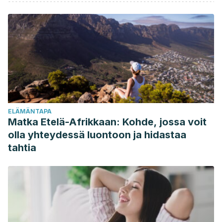
products and plant extracts with antioxidant properties for
the prevnetion/treatment of neurodegenerative diseases:
in vitro, in vivo and clinical trials. Molecules, 2018.
Minaiyan M., Ghannadi A., Asadi M., Etemad M., et al., Anti
inflammatory effect of prunus armeniaca L. (Apricot extracts
ameliorates TNBS induced ulcerative colitis in rats. Res
Pharm Sci, 2014. 9 (4): 225-231.
Saari JC., Vitamin A and vision. Subcell Biochem, 2016. 81:
ELÄMÄNTAPA
231-259.
Matka Etelä-Afrikkaan: Kohde, jossa voit
olla yhteydessä luontoon ja hidastaa
tahtia