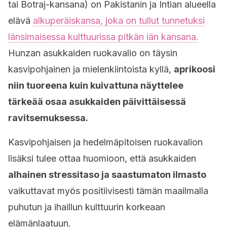
tai Botraj-kansana) on Pakistanin ja Intian alueella
elävä
alkuperäiskansa, joka on tullut tunnetuksi
länsimaisessa kulttuurissa pitkän iän kansana.
Hunzan asukkaiden ruokavalio on täysin
kasvipohjainen ja mielenkiintoista kyllä,
aprikoosi
niin tuoreena kuin kuivattuna näyttelee
tärkeää osaa asukkaiden päivittäisessä
ravitsemuksessa.
Kasvipohjaisen ja hedelmäpitoisen ruokavalion
lisäksi tulee ottaa huomioon, että asukkaiden
alhainen stressitaso ja saastumaton ilmasto
vaikuttavat myös positiivisesti tämän maailmalla
puhutun ja ihaillun kulttuurin korkeaan
elämänlaatuun.