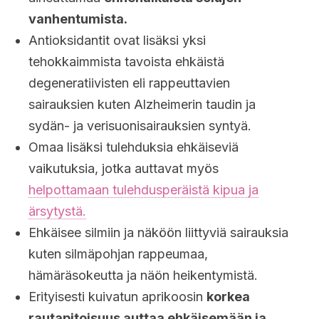
vanhentumista.
Antioksidantit ovat lisäksi yksi
tehokkaimmista tavoista ehkäistä
degeneratiivisten eli rappeuttavien
sairauksien kuten Alzheimerin taudin ja
sydän- ja verisuonisairauksien syntyä.
Omaa lisäksi tulehduksia ehkäiseviä
vaikutuksia, jotka auttavat myös
helpottamaan tulehdusperäistä kipua ja
ärsytystä.
Ehkäisee silmiin ja näköön liittyviä sairauksia
kuten silmäpohjan rappeumaa,
hämäräsokeutta ja näön heikentymistä.
Erityisesti kuivatun aprikoosin
korkea
rautapitoisuus auttaa ehkäisemään ja