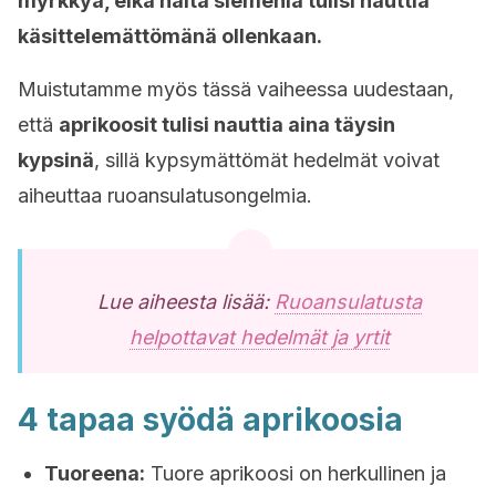
myrkkyä, eikä näitä siemeniä tulisi nauttia
käsittelemättömänä ollenkaan.
Muistutamme myös tässä vaiheessa uudestaan,
että
aprikoosit tulisi nauttia aina täysin
kypsinä
, sillä kypsymättömät hedelmät voivat
aiheuttaa ruoansulatusongelmia.
Lue aiheesta lisää:
Ruoansulatusta
helpottavat hedelmät ja yrtit
4 tapaa syödä aprikoosia
Tuoreena:
Tuore aprikoosi on herkullinen ja