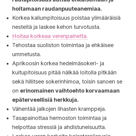
hoitamaan raudanpuuteanemiaa.
Korkea kaliumpitoisuus poistaa ylimääräisiä
nesteitä ja laskee kehon turvotusta.
Hoitaa korkeaa verenpainetta.
Tehostaa suoliston toimintaa ja ehkäisee
ummetusta.
Aprikoosin korkea hedelmäsokeri- ja
kuitupitoisuus pitää nälkää loitolla pitkään
sekä hillitsee sokerinhimoa, toisin sanoen se
on
erinomainen vaihtoehto korvaamaan
epäterveellisiä herkkuja.
Vähentää jalkojen lihasten kramppeja.
Tasapainottaa hermoston toimintaa ja
helpottaa stressiä ja ahdistuneisuutta.