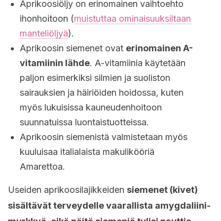
Aprikoosiöljy on erinomainen vaihtoehto
ihonhoitoon (
muistuttaa ominaisuuksiltaan
manteliöljyä
).
Aprikoosin siemenet ovat
erinomainen A-
vitamiinin lähde
. A-vitamiinia käytetään
paljon esimerkiksi silmien ja suoliston
sairauksien ja häiriöiden hoidossa, kuten
myös lukuisissa kauneudenhoitoon
suunnatuissa luontaistuotteissa.
Aprikoosin siemenistä valmistetaan myös
kuuluisaa italialaista makulikööriä
Amarettoa.
Useiden aprikoosilajikkeiden
siemenet (kivet)
sisältävät terveydelle vaarallista amygdaliini-