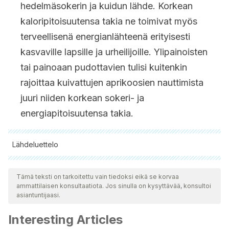
hedelmäsokerin ja kuidun lähde. Korkean
kaloripitoisuutensa takia ne toimivat myös
terveellisenä energianlähteenä erityisesti
kasvaville lapsille ja urheilijoille. Ylipainoisten
tai painoaan pudottavien tulisi kuitenkin
rajoittaa kuivattujen aprikoosien nauttimista
juuri niiden korkean sokeri- ja
energiapitoisuutensa takia.
Lähdeluettelo
Kaikki lainatut lähteet tarkistettiin perusteellisesti tiimimme
toimesta varmistaaksemme niiden laadun, luotettavuuden,
Tämä teksti on tarkoitettu vain tiedoksi eikä se korvaa
ammattilaisen konsultaatiota. Jos sinulla on kysyttävää, konsultoi
ajantasaisuuden ja pätevyyden. Tämän artikkelin bibliografia
asiantuntijaasi.
katsottiin luotettavaksi ja akateemisesti tai tieteellisesti tarkaksi.
Interesting Articles
Pohl F., Thoo Lin PK., The potential use of plant natural