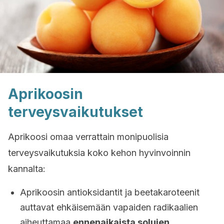
Aprikoosin
terveysvaikutukset
Aprikoosi omaa verrattain monipuolisia
terveysvaikutuksia koko kehon hyvinvoinnin
kannalta:
Aprikoosin antioksidantit ja beetakaroteenit
auttavat ehkäisemään vapaiden radikaalien
aiheuttamaa
ennenaikaista solujen