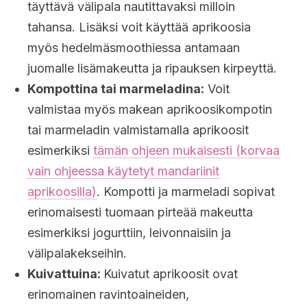
täyttävä välipala nautittavaksi milloin
tahansa. Lisäksi voit käyttää aprikoosia
myös hedelmäsmoothiessa antamaan
juomalle lisämakeutta ja ripauksen kirpeyttä.
Kompottina tai marmeladina:
Voit
valmistaa myös makean aprikoosikompotin
tai marmeladin valmistamalla aprikoosit
esimerkiksi
tämän ohjeen mukaisesti (korvaa
vain ohjeessa käytetyt mandariinit
aprikoosilla)
. Kompotti ja marmeladi sopivat
erinomaisesti tuomaan pirteää makeutta
esimerkiksi jogurttiin, leivonnaisiin ja
välipalakekseihin.
Kuivattuina:
Kuivatut aprikoosit ovat
erinomainen ravintoaineiden,